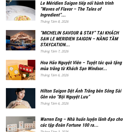
Le Méridien Saigon tiếp nối hành trình
“Waves of Flavor – The Tales of
Ingredient”...
Tháng Tám 8, 2026
“MICHELIN SAVOUR & STAY” TẠI KHÁCH
SẠN LE MERIDIEN SAIGON – NÂNG TẦM
STAYCATION...
Tháng Tám 7, 2026
Hoa Hảo Nguyệt Viên – Tuyệt tác quà tặng
mùa trăng từ Khách Sạn Windsor...
Tháng Tám 6, 2026
Hilton Saigon Dệt Ánh Trăng bên Sông Sài
Gòn vào “Bội Nguyệt Lưu”
Tháng Tám 6, 2026
Warren Eng – Nhà huấn luyện lãnh đạo cho
các tập đoàn Fortune 100 ra...
Tháng Tám 3, 2026