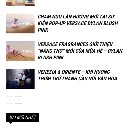
CHẠM NGÕ LÀN HƯƠNG MỚI TẠI SỰ
KIỆN POP-UP VERSACE DYLAN BLUSH
PINK
VERSACE FRAGRANCES GIỚI THIỆU
“NÀNG THƠ” MỚI CỦA MÙA HÈ – DYLAN
BLUSH PINK
VENEZIA & ORIENTE – KHI HƯƠNG
THƠM TRỞ THÀNH CẦU NỐI VĂN HÓA
BÀI MỚI NHẤT