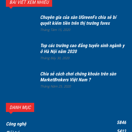
BÀI VIẾT XEM NHIỀU
Chuyên gia của sàn UGreenFx chia sẻ bí
quyết kiếm tiền trên thị trường forex
Tháng Tám 15, 2020
Top các trường cao đẳng tuyển sinh ngành y
ở Hà Nội năm 2020
Tháng Bảy 30, 2020
Chia sẻ cách chơi chứng khoán trên sàn
MarketBrokers Việt Nam ?
Tháng Năm 25, 2020
DANH MỤC
5846
Công nghệ
5412