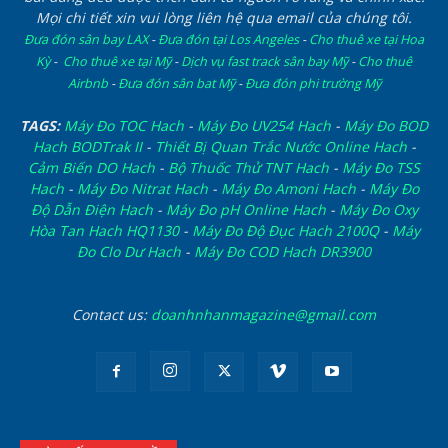
Mọi chi tiết xin vui lòng liên hệ qua email của chúng tôi.
Đưa đón sân bay LAX
-
Đưa đón tại Los Angeles
-
Cho thuê xe tại Hoa
Kỳ
-
Cho thuê xe tại Mỹ
-
Dịch vụ fast track sân bay Mỹ
-
Cho thuê
Airbnb
-
Đưa đón sân bat Mỹ
-
Đưa đón phi trường Mỹ
TAGS:
Máy Đo TOC Hach
-
Máy Đo UV254 Hach
-
Máy Đo BOD
Hach BODTrak II
-
Thiết Bị Quan Trắc Nước Online Hach
-
Cảm Biến DO Hach
-
Bộ Thuốc Thử TNT Hach
-
Máy Đo TSS
Hach
-
Máy Đo Nitrat Hach
-
Máy Đo Amoni Hach
-
Máy Đo
Độ Dẫn Điện Hach
-
Máy Đo pH Online Hach
-
Máy Đo Oxy
Hòa Tan Hach HQ1130
-
Máy Đo Độ Đục Hach 2100Q
-
Máy
Đo Clo Dư Hach
-
Máy Đo COD Hach DR3900
Contact us:
doanhnhanmagazine@gmail.com