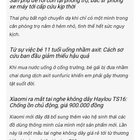
Sản phụ đẻ rơi con tại phòng trọ, bác sĩ ‘phóng’
xe máy tới cấp cứu kịp thời
Thai phụ bất ngờ chuyển dạ khi chỉ có một mình trong
căn phòng trọ nằm ở hẻm nhỏ, tình thế hết sức nguy
kịch.
Từ sự việc bé 11 tuổi uống nhầm axit: Cách sơ
cứu ban đầu giảm thiểu hậu quả
Khi mua nước uống ở cổng trường, bé gái bị đưa nhầm
chai dung dịch axit sunfuric khiến em phải gây thương
tật suốt đời.
Xiaomi ra mắt tai nghe không dây Haylou TS16:
Chống ồn chủ động, giá 900.000 đồng
Xiaomi mới đây đã bổ sung thêm vào hệ sinh thái các
đồ dùng thông minh của mình một sản phẩm mới. Lần
này là một mẫu tai nghe không dây giá rẻ tới từ thương