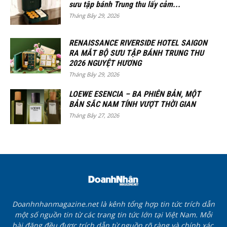
sưu tập bánh Trung thu lấy cảm...
Tháng Bảy 29, 2026
RENAISSANCE RIVERSIDE HOTEL SAIGON
RA MẮT BỘ SƯU TẬP BÁNH TRUNG THU
2026 NGUYỆT HƯƠNG
Tháng Bảy 29, 2026
LOEWE ESENCIA – BA PHIÊN BẢN, MỘT
BẢN SẮC NAM TÍNH VƯỢT THỜI GIAN
Tháng Bảy 27, 2026
Doanhnhanmagazine.net là kênh tổng hợp tin tức trích dẫn
một số nguồn tin từ các trang tin tức lớn tại Việt Nam. Mỗi
bài đăng đều được trích dẫn từ nguồn rõ ràng và chính xác.