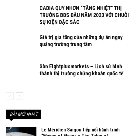
CADIA QUY NHƠN “TĂNG NHIỆT” THỊ
TRƯỜNG BĐS ĐẦU NĂM 2023 VỚI CHUỖI
SỰ KIỆN ĐẶC SẮC
Giá trị gia tăng của những dự án ngay
quảng trường trung tâm
Sàn Eightplusmarkets – Lịch sử hình
thành thị trường chứng khoán quốc tế
BÀI MỚI NHẤT
Le Méridien Saigon tiếp nối hành trình
“Waves of Flavor – The Tales of