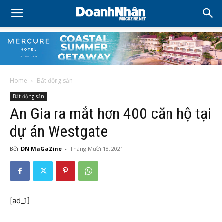
Home
Bất động sản
Bất động sản
An Gia ra mắt hơn 400 căn hộ tại
dự án Westgate
Bởi
DN MaGaZine
-
Tháng Mười 18, 2021
[ad_1]