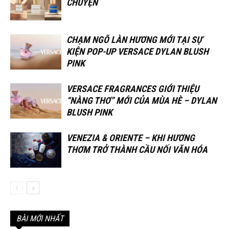
CHUYỆN
CHẠM NGÕ LÀN HƯƠNG MỚI TẠI SỰ
KIỆN POP-UP VERSACE DYLAN BLUSH
PINK
VERSACE FRAGRANCES GIỚI THIỆU
“NÀNG THƠ” MỚI CỦA MÙA HÈ – DYLAN
BLUSH PINK
VENEZIA & ORIENTE – KHI HƯƠNG
THƠM TRỞ THÀNH CẦU NỐI VĂN HÓA
BÀI MỚI NHẤT