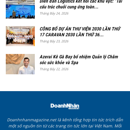
Diễn đàn Logistics kết nối các khu vực: “Tái
cấu trúc chuỗi cung ứng toàn...
Tháng Bảy 24, 2026
CÔNG BỐ DỰ ÁN THƯ VIỆN 2030 LẦN THỨ
17 CARAVAN 2030 LẦN THỨ 36...
Tháng Bảy 23, 2026
Azerai Kê Gà Bay bổ nhiệm Quản lý Chăm
sóc sức khỏe và Spa
Tháng Bảy 22, 2026
Doanhnhanmagazine.net là kênh tổng hợp tin tức trích dẫn
một số nguồn tin từ các trang tin tức lớn tại Việt Nam. Mỗi