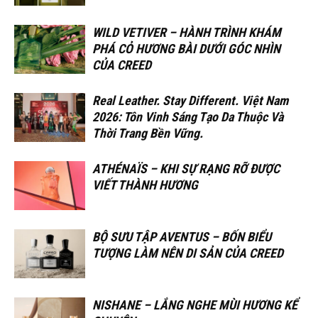
WILD VETIVER – HÀNH TRÌNH KHÁM
PHÁ CỎ HƯƠNG BÀI DƯỚI GÓC NHÌN
CỦA CREED
Real Leather. Stay Different. Việt Nam
2026: Tôn Vinh Sáng Tạo Da Thuộc Và
Thời Trang Bền Vững.
ATHÉNAÏS – KHI SỰ RẠNG RỠ ĐƯỢC
VIẾT THÀNH HƯƠNG
BỘ SƯU TẬP AVENTUS – BỐN BIỂU
TƯỢNG LÀM NÊN DI SẢN CỦA CREED
NISHANE – LẮNG NGHE MÙI HƯƠNG KỂ