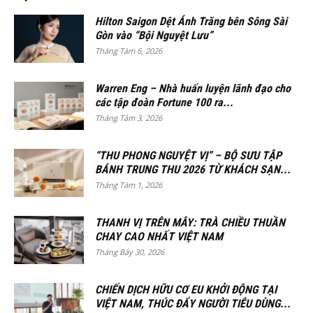
Hilton Saigon Dệt Ánh Trăng bên Sông Sài
Gòn vào “Bội Nguyệt Lưu”
Tháng Tám 6, 2026
Warren Eng – Nhà huấn luyện lãnh đạo cho
các tập đoàn Fortune 100 ra...
Tháng Tám 3, 2026
“THU PHONG NGUYỆT VỊ” – BỘ SƯU TẬP
BÁNH TRUNG THU 2026 TỪ KHÁCH SẠN...
Tháng Tám 1, 2026
THANH VỊ TRÊN MÂY: TRÀ CHIỀU THUẦN
CHAY CAO NHẤT VIỆT NAM
Tháng Bảy 30, 2026
CHIẾN DỊCH HỮU CƠ EU KHỞI ĐỘNG TẠI
VIỆT NAM, THÚC ĐẨY NGƯỜI TIÊU DÙNG...