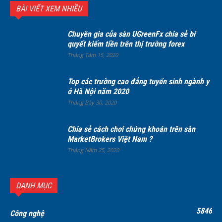
BÀI VIẾT XEM NHIỀU
Chuyên gia của sàn UGreenFx chia sẻ bí
quyết kiếm tiền trên thị trường forex
Tháng Tám 15, 2020
Top các trường cao đẳng tuyển sinh ngành y
ở Hà Nội năm 2020
Tháng Bảy 30, 2020
Chia sẻ cách chơi chứng khoán trên sàn
MarketBrokers Việt Nam ?
Tháng Năm 25, 2020
DANH MỤC
5846
Công nghệ