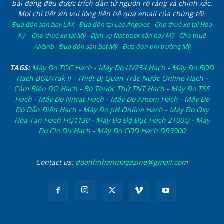
bài đăng đều được trích dẫn từ nguồn rõ ràng và chính xác.
Mọi chi tiết xin vui lòng liên hệ qua email của chúng tôi.
Đưa đón sân bay LAX
-
Đưa đón tại Los Angeles
-
Cho thuê xe tại Hoa
Kỳ
-
Cho thuê xe tại Mỹ
-
Dịch vụ fast track sân bay Mỹ
-
Cho thuê
Airbnb
-
Đưa đón sân bat Mỹ
-
Đưa đón phi trường Mỹ
TAGS:
Máy Đo TOC Hach
-
Máy Đo UV254 Hach
-
Máy Đo BOD
Hach BODTrak II
-
Thiết Bị Quan Trắc Nước Online Hach
-
Cảm Biến DO Hach
-
Bộ Thuốc Thử TNT Hach
-
Máy Đo TSS
Hach
-
Máy Đo Nitrat Hach
-
Máy Đo Amoni Hach
-
Máy Đo
Độ Dẫn Điện Hach
-
Máy Đo pH Online Hach
-
Máy Đo Oxy
Hòa Tan Hach HQ1130
-
Máy Đo Độ Đục Hach 2100Q
-
Máy
Đo Clo Dư Hach
-
Máy Đo COD Hach DR3900
Contact us:
doanhnhanmagazine@gmail.com