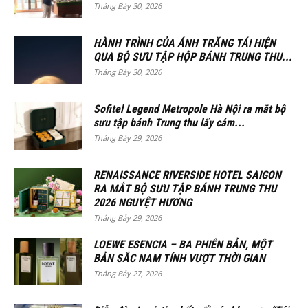
Tháng Bảy 30, 2026
HÀNH TRÌNH CỦA ÁNH TRĂNG TÁI HIỆN
QUA BỘ SƯU TẬP HỘP BÁNH TRUNG THU...
Tháng Bảy 30, 2026
Sofitel Legend Metropole Hà Nội ra mắt bộ
sưu tập bánh Trung thu lấy cảm...
Tháng Bảy 29, 2026
RENAISSANCE RIVERSIDE HOTEL SAIGON
RA MẮT BỘ SƯU TẬP BÁNH TRUNG THU
2026 NGUYỆT HƯƠNG
Tháng Bảy 29, 2026
LOEWE ESENCIA – BA PHIÊN BẢN, MỘT
BẢN SẮC NAM TÍNH VƯỢT THỜI GIAN
Tháng Bảy 27, 2026