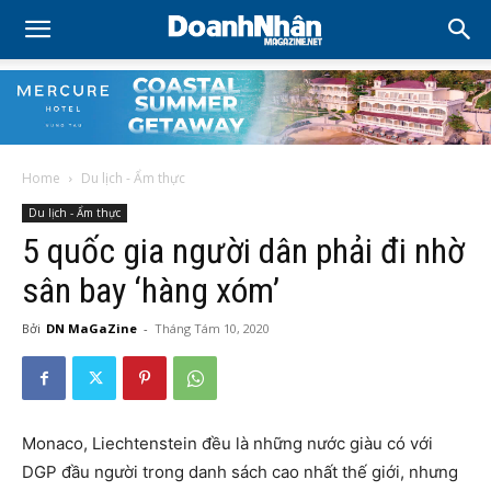
Home
Du lịch - Ẩm thực
Du lịch - Ẩm thực
5 quốc gia người dân phải đi nhờ
sân bay ‘hàng xóm’
Bởi
DN MaGaZine
-
Tháng Tám 10, 2020
Monaco, Liechtenstein đều là những nước giàu có với
DGP đầu người trong danh sách cao nhất thế giới, nhưng