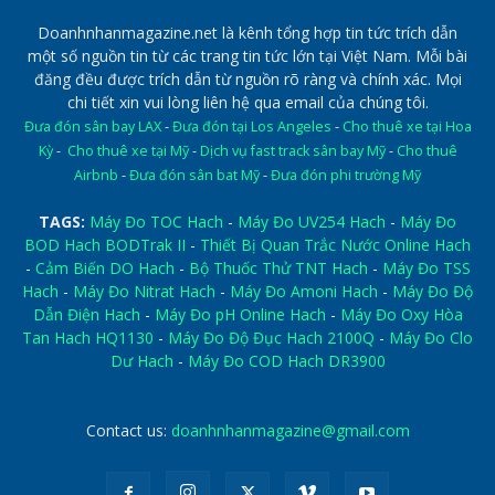
Doanhnhanmagazine.net là kênh tổng hợp tin tức trích dẫn
một số nguồn tin từ các trang tin tức lớn tại Việt Nam. Mỗi bài
đăng đều được trích dẫn từ nguồn rõ ràng và chính xác. Mọi
chi tiết xin vui lòng liên hệ qua email của chúng tôi.
Đưa đón sân bay LAX
-
Đưa đón tại Los Angeles
-
Cho thuê xe tại Hoa
Kỳ
-
Cho thuê xe tại Mỹ
-
Dịch vụ fast track sân bay Mỹ
-
Cho thuê
Airbnb
-
Đưa đón sân bat Mỹ
-
Đưa đón phi trường Mỹ
TAGS:
Máy Đo TOC Hach
-
Máy Đo UV254 Hach
-
Máy Đo
BOD Hach BODTrak II
-
Thiết Bị Quan Trắc Nước Online Hach
-
Cảm Biến DO Hach
-
Bộ Thuốc Thử TNT Hach
-
Máy Đo TSS
Hach
-
Máy Đo Nitrat Hach
-
Máy Đo Amoni Hach
-
Máy Đo Độ
Dẫn Điện Hach
-
Máy Đo pH Online Hach
-
Máy Đo Oxy Hòa
Tan Hach HQ1130
-
Máy Đo Độ Đục Hach 2100Q
-
Máy Đo Clo
Dư Hach
-
Máy Đo COD Hach DR3900
Contact us:
doanhnhanmagazine@gmail.com