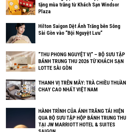
tặng mùa trăng từ Khách Sạn Windsor
Plaza
Hilton Saigon Dệt Ánh Trăng bên Sông
Sài Gòn vào “Bội Nguyệt Lưu”
“THU PHONG NGUYỆT VỊ” – BỘ SƯU TẬP
BÁNH TRUNG THU 2026 TỪ KHÁCH SẠN
LOTTE SÀI GÒN
THANH VỊ TRÊN MÂY: TRÀ CHIỀU THUẦN
CHAY CAO NHẤT VIỆT NAM
HÀNH TRÌNH CỦA ÁNH TRĂNG TÁI HIỆN
QUA BỘ SƯU TẬP HỘP BÁNH TRUNG THU
TẠI JW MARRIOTT HOTEL & SUITES
SAIGON