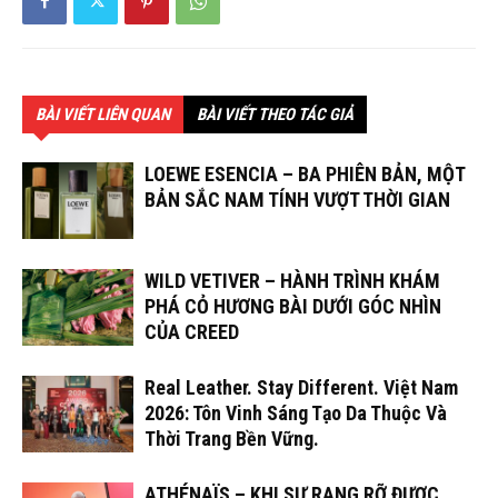
BÀI VIẾT LIÊN QUAN
BÀI VIẾT THEO TÁC GIẢ
LOEWE ESENCIA – BA PHIÊN BẢN, MỘT
BẢN SẮC NAM TÍNH VƯỢT THỜI GIAN
WILD VETIVER – HÀNH TRÌNH KHÁM
PHÁ CỎ HƯƠNG BÀI DƯỚI GÓC NHÌN
CỦA CREED
Real Leather. Stay Different. Việt Nam
2026: Tôn Vinh Sáng Tạo Da Thuộc Và
Thời Trang Bền Vững.
ATHÉNAÏS – KHI SỰ RẠNG RỠ ĐƯỢC