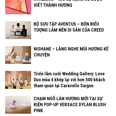
VIẾT THÀNH HƯƠNG
BỘ SƯU TẬP AVENTUS – BỐN BIỂU
TƯỢNG LÀM NÊN DI SẢN CỦA CREED
NISHANE – LẮNG NGHE MÙI HƯƠNG KỂ
CHUYỆN
Triển lãm cưới Wedding Gallery: Love
Duo mùa 4 khép lại với hơn 500 khách
tham quan tại Caravelle Saigon
CHẠM NGÕ LÀN HƯƠNG MỚI TẠI SỰ
KIỆN POP-UP VERSACE DYLAN BLUSH
PINK