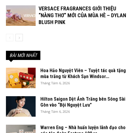
VERSACE FRAGRANCES GIỚI THIỆU
“NÀNG THƠ” MỚI CỦA MÙA HÈ – DYLAN
BLUSH PINK
BÀI MỚI NHẤT
Hoa Hảo Nguyệt Viên – Tuyệt tác quà tặng
mùa trăng từ Khách Sạn Windsor...
Tháng Tám 6, 2026
Hilton Saigon Dệt Ánh Trăng bên Sông Sài
Gòn vào “Bội Nguyệt Lưu”
Tháng Tám 6, 2026
Warren Eng – Nhà huấn luyện lãnh đạo cho