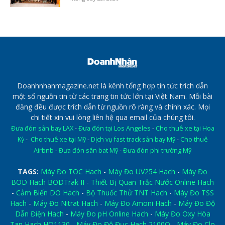
Doanhnhanmagazine.net là kênh tổng hợp tin tức trích dẫn
một số nguồn tin từ các trang tin tức lớn tại Việt Nam. Mỗi bài
đăng đều được trích dẫn từ nguồn rõ ràng và chính xác. Mọi
chi tiết xin vui lòng liên hệ qua email của chúng tôi.
Đưa đón sân bay LAX
-
Đưa đón tại Los Angeles
-
Cho thuê xe tại Hoa
Kỳ
-
Cho thuê xe tại Mỹ
-
Dịch vụ fast track sân bay Mỹ
-
Cho thuê
Airbnb
-
Đưa đón sân bat Mỹ
-
Đưa đón phi trường Mỹ
TAGS:
Máy Đo TOC Hach
-
Máy Đo UV254 Hach
-
Máy Đo
BOD Hach BODTrak II
-
Thiết Bị Quan Trắc Nước Online Hach
-
Cảm Biến DO Hach
-
Bộ Thuốc Thử TNT Hach
-
Máy Đo TSS
Hach
-
Máy Đo Nitrat Hach
-
Máy Đo Amoni Hach
-
Máy Đo Độ
Dẫn Điện Hach
-
Máy Đo pH Online Hach
-
Máy Đo Oxy Hòa
Tan Hach HQ1130
-
Máy Đo Độ Đục Hach 2100Q
-
Máy Đo Clo