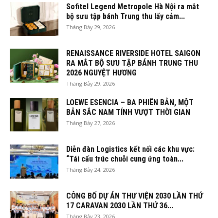
Sofitel Legend Metropole Hà Nội ra mắt
bộ sưu tập bánh Trung thu lấy cảm...
Tháng Bảy 29, 2026
RENAISSANCE RIVERSIDE HOTEL SAIGON
RA MẮT BỘ SƯU TẬP BÁNH TRUNG THU
2026 NGUYỆT HƯƠNG
Tháng Bảy 29, 2026
LOEWE ESENCIA – BA PHIÊN BẢN, MỘT
BẢN SẮC NAM TÍNH VƯỢT THỜI GIAN
Tháng Bảy 27, 2026
Diễn đàn Logistics kết nối các khu vực:
“Tái cấu trúc chuỗi cung ứng toàn...
Tháng Bảy 24, 2026
CÔNG BỐ DỰ ÁN THƯ VIỆN 2030 LẦN THỨ
17 CARAVAN 2030 LẦN THỨ 36...
Tháng Bảy 23, 2026