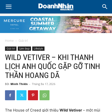
Home
Giải trí
Giải trí
Làm Đẹp
Lifestyle
WILD VETIVER – KHI THANH
LỊCH ANH QUỐC GẶP GỠ TINH
THẦN HOANG DÃ
Bởi
Minh Thiên
-
Tháng Ba 17, 2026
The House of Creed giới thiệu
Wild Vetiver
– một mùi