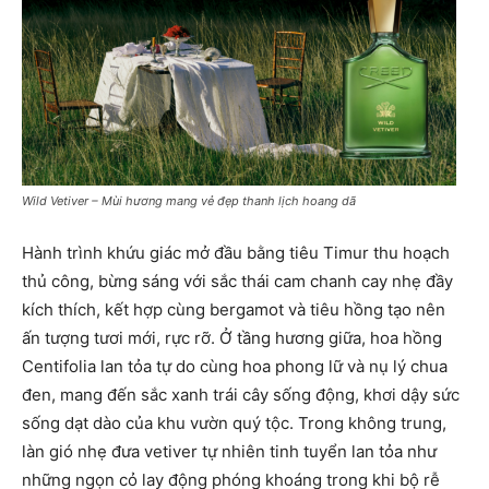
Wild Vetiver – Mùi hương mang vẻ đẹp thanh lịch hoang dã
Hành trình khứu giác mở đầu bằng tiêu Timur thu hoạch
thủ công, bừng sáng với sắc thái cam chanh cay nhẹ đầy
kích thích, kết hợp cùng bergamot và tiêu hồng tạo nên
ấn tượng tươi mới, rực rỡ. Ở tầng hương giữa, hoa hồng
Centifolia lan tỏa tự do cùng hoa phong lữ và nụ lý chua
đen, mang đến sắc xanh trái cây sống động, khơi dậy sức
sống dạt dào của khu vườn quý tộc. Trong không trung,
làn gió nhẹ đưa vetiver tự nhiên tinh tuyển lan tỏa như
những ngọn cỏ lay động phóng khoáng trong khi bộ rễ