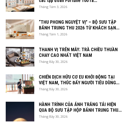
các tập đoàn Fortune 100 ra...
Tháng Tám 3, 2026
“THU PHONG NGUYỆT VỊ” – BỘ SƯU TẬP
BÁNH TRUNG THU 2026 TỪ KHÁCH SẠN...
Tháng Tám 1, 2026
THANH VỊ TRÊN MÂY: TRÀ CHIỀU THUẦN
CHAY CAO NHẤT VIỆT NAM
Tháng Bảy 30, 2026
CHIẾN DỊCH HỮU CƠ EU KHỞI ĐỘNG TẠI
VIỆT NAM, THÚC ĐẨY NGƯỜI TIÊU DÙNG...
Tháng Bảy 30, 2026
HÀNH TRÌNH CỦA ÁNH TRĂNG TÁI HIỆN
QUA BỘ SƯU TẬP HỘP BÁNH TRUNG THU...
Tháng Bảy 30, 2026