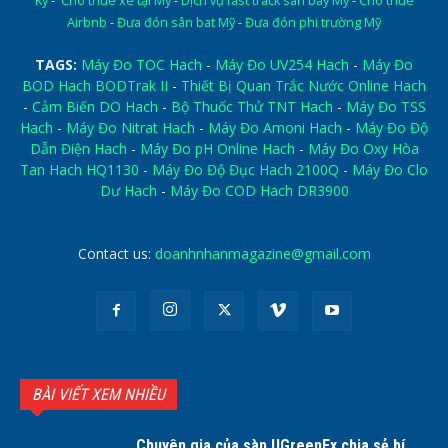
Kỳ
-
Cho thuê xe tại Mỹ
-
Dịch vụ fast track sân bay Mỹ
-
Cho thuê
Airbnb
-
Đưa đón sân bat Mỹ
-
Đưa đón phi trường Mỹ
TAGS:
Máy Đo TOC Hach
-
Máy Đo UV254 Hach
-
Máy Đo
BOD Hach BODTrak II
-
Thiết Bị Quan Trắc Nước Online Hach
-
Cảm Biến DO Hach
-
Bộ Thuốc Thử TNT Hach
-
Máy Đo TSS
Hach
-
Máy Đo Nitrat Hach
-
Máy Đo Amoni Hach
-
Máy Đo Độ
Dẫn Điện Hach
-
Máy Đo pH Online Hach
-
Máy Đo Oxy Hòa
Tan Hach HQ1130
-
Máy Đo Độ Đục Hach 2100Q
-
Máy Đo Clo
Dư Hach
-
Máy Đo COD Hach DR3900
Contact us:
doanhnhanmagazine@gmail.com
BÀI VIẾT XEM NHIỀU
Chuyên gia của sàn UGreenFx chia sẻ bí