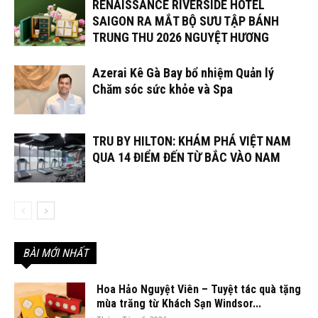
RENAISSANCE RIVERSIDE HOTEL
SAIGON RA MẮT BỘ SƯU TẬP BÁNH
TRUNG THU 2026 NGUYỆT HƯƠNG
Azerai Kê Gà Bay bổ nhiệm Quản lý
Chăm sóc sức khỏe và Spa
TRU BY HILTON: KHÁM PHÁ VIỆT NAM
QUA 14 ĐIỂM ĐẾN TỪ BẮC VÀO NAM
BÀI MỚI NHẤT
Hoa Hảo Nguyệt Viên – Tuyệt tác quà tặng
mùa trăng từ Khách Sạn Windsor...