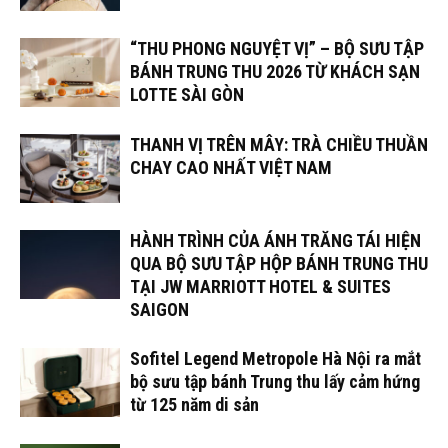
“THU PHONG NGUYỆT VỊ” – BỘ SƯU TẬP
BÁNH TRUNG THU 2026 TỪ KHÁCH SẠN
LOTTE SÀI GÒN
THANH VỊ TRÊN MÂY: TRÀ CHIỀU THUẦN
CHAY CAO NHẤT VIỆT NAM
HÀNH TRÌNH CỦA ÁNH TRĂNG TÁI HIỆN
QUA BỘ SƯU TẬP HỘP BÁNH TRUNG THU
TẠI JW MARRIOTT HOTEL & SUITES
SAIGON
Sofitel Legend Metropole Hà Nội ra mắt
bộ sưu tập bánh Trung thu lấy cảm hứng
từ 125 năm di sản