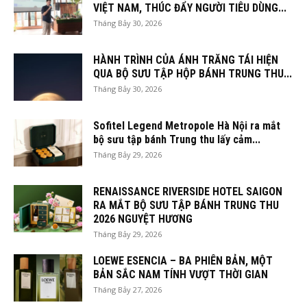
VIỆT NAM, THÚC ĐẨY NGƯỜI TIÊU DÙNG...
Tháng Bảy 30, 2026
HÀNH TRÌNH CỦA ÁNH TRĂNG TÁI HIỆN
QUA BỘ SƯU TẬP HỘP BÁNH TRUNG THU...
Tháng Bảy 30, 2026
Sofitel Legend Metropole Hà Nội ra mắt
bộ sưu tập bánh Trung thu lấy cảm...
Tháng Bảy 29, 2026
RENAISSANCE RIVERSIDE HOTEL SAIGON
RA MẮT BỘ SƯU TẬP BÁNH TRUNG THU
2026 NGUYỆT HƯƠNG
Tháng Bảy 29, 2026
LOEWE ESENCIA – BA PHIÊN BẢN, MỘT
BẢN SẮC NAM TÍNH VƯỢT THỜI GIAN
Tháng Bảy 27, 2026