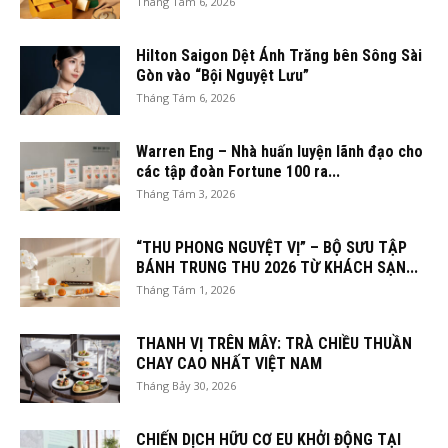
Tháng Tám 6, 2026
Hilton Saigon Dệt Ánh Trăng bên Sông Sài
Gòn vào “Bội Nguyệt Lưu”
Tháng Tám 6, 2026
Warren Eng – Nhà huấn luyện lãnh đạo cho
các tập đoàn Fortune 100 ra...
Tháng Tám 3, 2026
“THU PHONG NGUYỆT VỊ” – BỘ SƯU TẬP
BÁNH TRUNG THU 2026 TỪ KHÁCH SẠN...
Tháng Tám 1, 2026
THANH VỊ TRÊN MÂY: TRÀ CHIỀU THUẦN
CHAY CAO NHẤT VIỆT NAM
Tháng Bảy 30, 2026
CHIẾN DỊCH HỮU CƠ EU KHỞI ĐỘNG TẠI