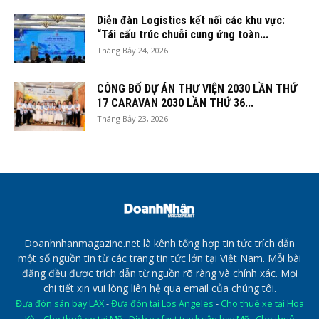
Diễn đàn Logistics kết nối các khu vực:
“Tái cấu trúc chuỗi cung ứng toàn...
Tháng Bảy 24, 2026
CÔNG BỐ DỰ ÁN THƯ VIỆN 2030 LẦN THỨ
17 CARAVAN 2030 LẦN THỨ 36...
Tháng Bảy 23, 2026
Doanhnhanmagazine.net là kênh tổng hợp tin tức trích dẫn
một số nguồn tin từ các trang tin tức lớn tại Việt Nam. Mỗi bài
đăng đều được trích dẫn từ nguồn rõ ràng và chính xác. Mọi
chi tiết xin vui lòng liên hệ qua email của chúng tôi.
Đưa đón sân bay LAX
-
Đưa đón tại Los Angeles
-
Cho thuê xe tại Hoa