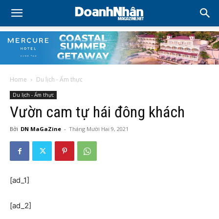
Home
Du lịch - Ẩm thực
Du lịch - Ẩm thực
Vườn cam tự hái đông khách
Bởi
DN MaGaZine
-
Tháng Mười Hai 9, 2021
[ad_1]
[ad_2]