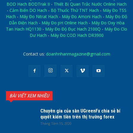
BOD Hach BODTrak II
-
Thiết Bị Quan Trắc Nước Online Hach
-
Cảm Biến DO Hach
-
Bộ Thuốc Thử TNT Hach
-
Máy Đo TSS
Hach
-
Máy Đo Nitrat Hach
-
Máy Đo Amoni Hach
-
Máy Đo Độ
Dẫn Điện Hach
-
Máy Đo pH Online Hach
-
Máy Đo Oxy Hòa
Tan Hach HQ1130
-
Máy Đo Độ Đục Hach 2100Q
-
Máy Đo Clo
Dư Hach
-
Máy Đo COD Hach DR3900
Contact us:
doanhnhanmagazine@gmail.com
BÀI VIẾT XEM NHIỀU
Chuyên gia của sàn UGreenFx chia sẻ bí
quyết kiếm tiền trên thị trường forex
Tháng Tám 15, 2020