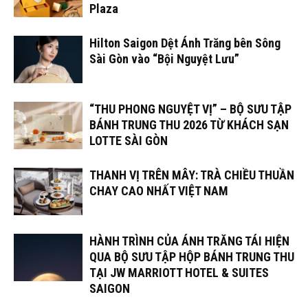
Plaza
Hilton Saigon Dệt Ánh Trăng bên Sông
Sài Gòn vào “Bội Nguyệt Lưu”
“THU PHONG NGUYỆT VỊ” – BỘ SƯU TẬP
BÁNH TRUNG THU 2026 TỪ KHÁCH SẠN
LOTTE SÀI GÒN
THANH VỊ TRÊN MÂY: TRÀ CHIỀU THUẦN
CHAY CAO NHẤT VIỆT NAM
HÀNH TRÌNH CỦA ÁNH TRĂNG TÁI HIỆN
QUA BỘ SƯU TẬP HỘP BÁNH TRUNG THU
TẠI JW MARRIOTT HOTEL & SUITES
SAIGON