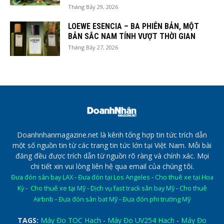
Tháng Bảy 29, 2026
LOEWE ESENCIA – BA PHIÊN BẢN, MỘT
BẢN SẮC NAM TÍNH VƯỢT THỜI GIAN
Tháng Bảy 27, 2026
Doanhnhanmagazine.net là kênh tổng hợp tin tức trích dẫn
một số nguồn tin từ các trang tin tức lớn tại Việt Nam. Mỗi bài
đăng đều được trích dẫn từ nguồn rõ ràng và chính xác. Mọi
chi tiết xin vui lòng liên hệ qua email của chúng tôi.
Đưa đón sân bay LAX
-
Đưa đón tại Los Angeles
-
Cho thuê xe tại Hoa
Kỳ
-
Cho thuê xe tại Mỹ
-
Dịch vụ fast track sân bay Mỹ
-
Cho thuê
Airbnb
-
Đưa đón sân bat Mỹ
-
Đưa đón phi trường Mỹ
TAGS:
Máy Đo TOC Hach
-
Máy Đo UV254 Hach
-
Máy Đo