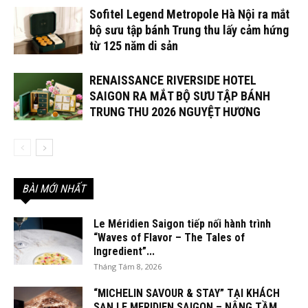
Sofitel Legend Metropole Hà Nội ra mắt
bộ sưu tập bánh Trung thu lấy cảm hứng
từ 125 năm di sản
RENAISSANCE RIVERSIDE HOTEL
SAIGON RA MẮT BỘ SƯU TẬP BÁNH
TRUNG THU 2026 NGUYỆT HƯƠNG
BÀI MỚI NHẤT
Le Méridien Saigon tiếp nối hành trình
“Waves of Flavor – The Tales of
Ingredient”...
Tháng Tám 8, 2026
“MICHELIN SAVOUR & STAY” TẠI KHÁCH
SẠN LE MERIDIEN SAIGON – NÂNG TẦM