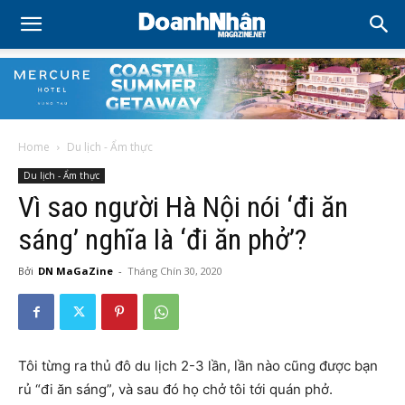
Home
Du lịch - Ẩm thực
Du lịch - Ẩm thực
Vì sao người Hà Nội nói ‘đi ăn
sáng’ nghĩa là ‘đi ăn phở’?
Bởi
DN MaGaZine
-
Tháng Chín 30, 2020
Tôi từng ra thủ đô du lịch 2-3 lần, lần nào cũng được bạn
rủ “đi ăn sáng”, và sau đó họ chở tôi tới quán phở.