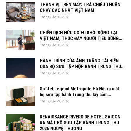
THANH VỊ TRÊN MÂY: TRÀ CHIỀU THUẦN
CHAY CAO NHẤT VIỆT NAM
Tháng Bảy 30, 2026
CHIẾN DỊCH HỮU CƠ EU KHỞI ĐỘNG TẠI
VIỆT NAM, THÚC ĐẨY NGƯỜI TIÊU DÙNG...
Tháng Bảy 30, 2026
HÀNH TRÌNH CỦA ÁNH TRĂNG TÁI HIỆN
QUA BỘ SƯU TẬP HỘP BÁNH TRUNG THU...
Tháng Bảy 30, 2026
Sofitel Legend Metropole Hà Nội ra mắt
bộ sưu tập bánh Trung thu lấy cảm...
Tháng Bảy 29, 2026
RENAISSANCE RIVERSIDE HOTEL SAIGON
RA MẮT BỘ SƯU TẬP BÁNH TRUNG THU
2026 NGUYỆT HƯƠNG