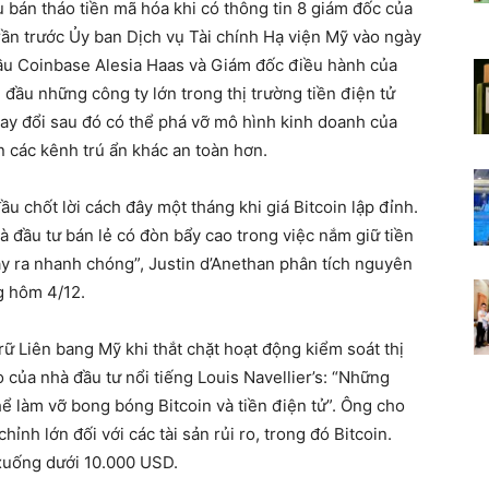
u bán tháo tiền mã hóa khi có thông tin 8 giám đốc của
trần trước Ủy ban Dịch vụ Tài chính Hạ viện Mỹ vào ngày
cầu Coinbase Alesia Haas và Giám đốc điều hành của
đầu những công ty lớn trong thị trường tiền điện tử
hay đổi sau đó có thể phá vỡ mô hình kinh doanh của
n các kênh trú ẩn khác an toàn hơn.
 đầu chốt lời cách đây một tháng khi giá Bitcoin lập đỉnh.
 đầu tư bán lẻ có đòn bẩy cao trong việc nắm giữ tiền
xảy ra nhanh chóng”, Justin d’Anethan phân tích nguyên
g hôm 4/12.
rữ Liên bang Mỹ khi thắt chặt hoạt động kiểm soát thị
 của nhà đầu tư nổi tiếng Louis Navellier’s: “Những
ể làm vỡ bong bóng Bitcoin và tiền điện tử”. Ông cho
chỉnh lớn đối với các tài sản rủi ro, trong đó Bitcoin.
 xuống dưới 10.000 USD.