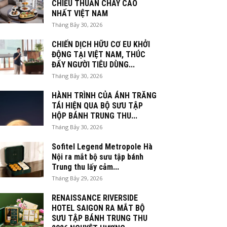
CHIỀU THUẦN CHAY CAO
NHẤT VIỆT NAM
Tháng Bảy 30, 2026
CHIẾN DỊCH HỮU CƠ EU KHỞI
ĐỘNG TẠI VIỆT NAM, THÚC
ĐẨY NGƯỜI TIÊU DÙNG...
Tháng Bảy 30, 2026
HÀNH TRÌNH CỦA ÁNH TRĂNG
TÁI HIỆN QUA BỘ SƯU TẬP
HỘP BÁNH TRUNG THU...
Tháng Bảy 30, 2026
Sofitel Legend Metropole Hà
Nội ra mắt bộ sưu tập bánh
Trung thu lấy cảm...
Tháng Bảy 29, 2026
RENAISSANCE RIVERSIDE
HOTEL SAIGON RA MẮT BỘ
SƯU TẬP BÁNH TRUNG THU