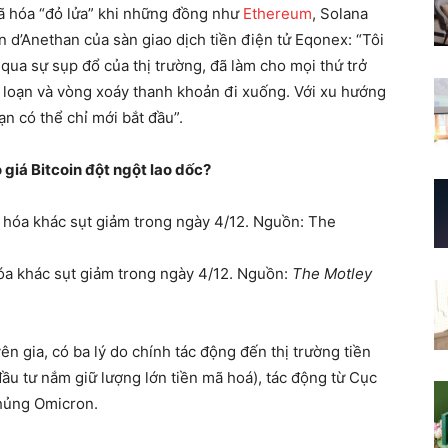
mã hóa “đỏ lửa” khi những đồng như
Ethereum
, Solana
in d’Anethan của sàn giao dịch tiền điện tử Eqonex: “Tôi
 qua sự sụp đổ của thị trường, đã làm cho mọi thứ trở
g loạn và vòng xoáy thanh khoản đi xuống. Với xu hướng
ạn có thể chỉ mới bắt đầu”.
o giá Bitcoin đột ngột lao dốc?
hóa khác sụt giảm trong ngày 4/12. Nguồn:
The Motley
 gia, có ba lý do chính tác động đến thị trường tiền
đầu tư nắm giữ lượng lớn tiền mã hoá), tác động từ Cục
chủng Omicron.