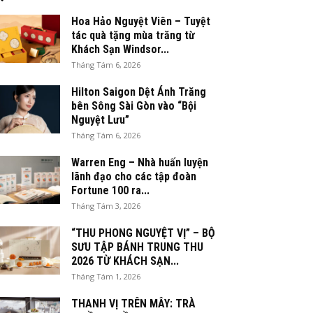
Hoa Hảo Nguyệt Viên – Tuyệt
tác quà tặng mùa trăng từ
Khách Sạn Windsor...
Tháng Tám 6, 2026
Hilton Saigon Dệt Ánh Trăng
bên Sông Sài Gòn vào “Bội
Nguyệt Lưu”
Tháng Tám 6, 2026
Warren Eng – Nhà huấn luyện
lãnh đạo cho các tập đoàn
Fortune 100 ra...
Tháng Tám 3, 2026
“THU PHONG NGUYỆT VỊ” – BỘ
SƯU TẬP BÁNH TRUNG THU
2026 TỪ KHÁCH SẠN...
Tháng Tám 1, 2026
THANH VỊ TRÊN MÂY: TRÀ