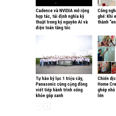
Cadence và NVIDIA mở rộng
Công ngh
hợp tác, tái định nghĩa kỹ
ghế: Khi 
thuật trong kỷ nguyên AI và
thành “en
điện toán tăng tốc
Tự hào kỷ lục 1 triệu cây,
Chiến dịc
Panasonic cùng cộng đồng
Home Cre
viết tiếp hành trình sống
ghép nhỏ 
khỏe góp xanh
lớn