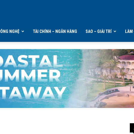
CÔNG NGHỆ
TÀI CHÍNH – NGÂN HÀNG
SAO – GIẢI TRÍ
LÀM 