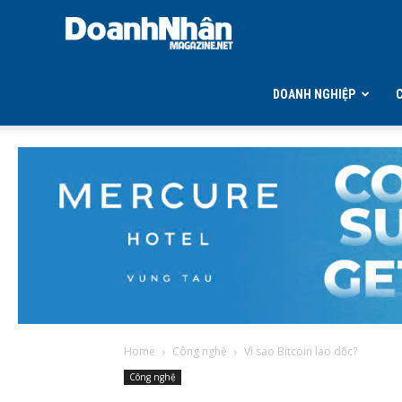
DOANH
NHÂN
DOANH NGHIỆP
MAGAZINE
Home
Công nghệ
Vì sao Bitcoin lao dốc?
Công nghệ