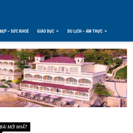
ĐẸP – SỨC KHOẺ
GIÁO DỤC
DU LỊCH – ẨM THỰC
BÀI MỚI NHẤT