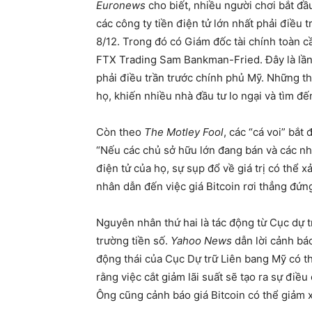
Euronews
cho biết, nhiều người chơi bắt đầ
các công ty tiền điện tử lớn nhất phải điều 
8/12. Trong đó có Giám đốc tài chính toàn 
FTX Trading Sam Bankman-Fried. Đây là lần 
phải điều trần trước chính phủ Mỹ. Những t
họ, khiến nhiều nhà đầu tư lo ngại và tìm đế
Còn theo
The Motley Fool
, các “cá voi” bắt
“Nếu các chủ sở hữu lớn đang bán và các nhà
điện tử của họ, sự sụp đổ về giá trị có thể 
nhân dẫn đến việc giá Bitcoin rơi thẳng đứn
Nguyên nhân thứ hai là tác động từ Cục dự t
trường tiền số.
Yahoo News
dẫn lời cảnh báo
động thái của Cục Dự trữ Liên bang Mỹ có th
rằng việc cắt giảm lãi suất sẽ tạo ra sự điều 
Ông cũng cảnh báo giá Bitcoin có thể giảm