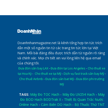
Doanhnhanmagazine.net là kênh tổng hợp tin tức trích
dẫn một số nguồn tin từ các trang tin tức lớn tại Việt
Nam. Mỗi bài đăng đều được trích dẫn từ nguồn rõ ràng
và chính xác. Mọi chi tiết xin vui lòng liên hệ qua email
của chúng tôi.
Đưa đón sân bay LAX
-
Đưa đón tại Los Angeles
-
Cho thuê xe
tại Hoa Kỳ
-
Cho thuê xe tại Mỹ
-
Dịch vụ fast track sân bay Mỹ
-
Cho thuê Airbnb
-
Đưa đón sân bat Mỹ
-
Đưa đón phi trường
Mỹ
TAGS:
Máy Đo TOC Hach
-
Máy Đo UV254 Hach
-
Máy
Đo BOD Hach BODTrak II
-
Thiết Bị Quan Trắc Nước
Online Hach
-
Cảm Biến DO Hach
-
Bộ Thuốc Thử TNT