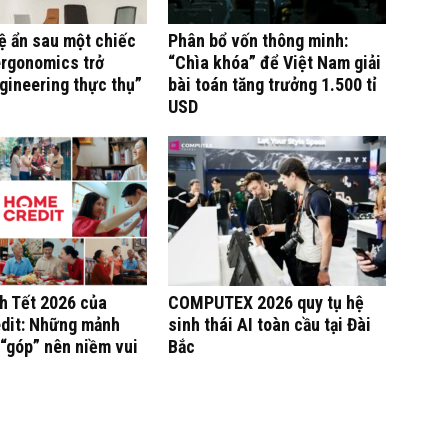
ệ ẩn sau một chiếc
Phân bổ vốn thông minh:
ergonomics trở
“Chìa khóa” để Việt Nam giải
gineering thực thụ”
bài toán tăng trưởng 1.500 tỉ
USD
h Tết 2026 của
COMPUTEX 2026 quy tụ hệ
dit: Những mảnh
sinh thái AI toàn cầu tại Đài
“góp” nên niềm vui
Bắc