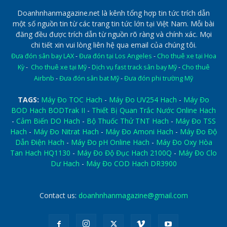
Doanhnhanmagazine.net là kênh tổng hợp tin tức trích dẫn
một số nguồn tin từ các trang tin tức lớn tại Việt Nam. Mỗi bài
đăng đều được trích dẫn từ nguồn rõ ràng và chính xác. Mọi
chi tiết xin vui lòng liên hệ qua email của chúng tôi.
Đưa đón sân bay LAX
-
Đưa đón tại Los Angeles
-
Cho thuê xe tại Hoa
Kỳ
-
Cho thuê xe tại Mỹ
-
Dịch vụ fast track sân bay Mỹ
-
Cho thuê
Airbnb
-
Đưa đón sân bat Mỹ
-
Đưa đón phi trường Mỹ
TAGS:
Máy Đo TOC Hach
-
Máy Đo UV254 Hach
-
Máy Đo
BOD Hach BODTrak II
-
Thiết Bị Quan Trắc Nước Online Hach
-
Cảm Biến DO Hach
-
Bộ Thuốc Thử TNT Hach
-
Máy Đo TSS
Hach
-
Máy Đo Nitrat Hach
-
Máy Đo Amoni Hach
-
Máy Đo Độ
Dẫn Điện Hach
-
Máy Đo pH Online Hach
-
Máy Đo Oxy Hòa
Tan Hach HQ1130
-
Máy Đo Độ Đục Hach 2100Q
-
Máy Đo Clo
Dư Hach
-
Máy Đo COD Hach DR3900
Contact us:
doanhnhanmagazine@gmail.com