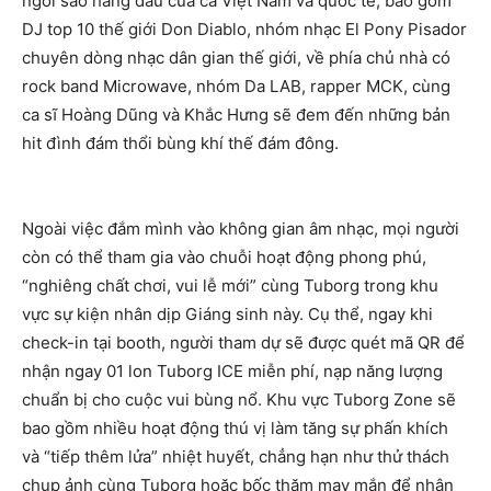
ngôi sao hàng đầu của cả Việt Nam và quốc tế, bao gồm
DJ top 10 thế giới Don Diablo, nhóm nhạc El Pony Pisador
chuyên dòng nhạc dân gian thế giới, về phía chủ nhà có
rock band Microwave, nhóm Da LAB, rapper MCK, cùng
ca sĩ Hoàng Dũng và Khắc Hưng sẽ đem đến những bản
hit đình đám thổi bùng khí thế đám đông.
Ngoài việc đắm mình vào không gian âm nhạc, mọi người
còn có thể tham gia vào chuỗi hoạt động phong phú,
“nghiêng chất chơi, vui lễ mới” cùng Tuborg trong khu
vực sự kiện nhân dịp Giáng sinh này. Cụ thể, ngay khi
check-in tại booth, người tham dự sẽ được quét mã QR để
nhận ngay 01 lon Tuborg ICE miễn phí, nạp năng lượng
chuẩn bị cho cuộc vui bùng nổ. Khu vực Tuborg Zone sẽ
bao gồm nhiều hoạt động thú vị làm tăng sự phấn khích
và “tiếp thêm lửa” nhiệt huyết, chẳng hạn như thử thách
chụp ảnh cùng Tuborg hoặc bốc thăm may mắn để nhận