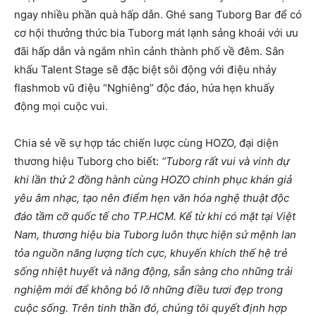
ngay nhiều phần quà hấp dẫn. Ghé sang Tuborg Bar để có
cơ hội thưởng thức bia Tuborg mát lạnh sảng khoái với ưu
đãi hấp dẫn và ngắm nhìn cảnh thành phố về đêm. Sân
khấu Talent Stage sẽ đặc biệt sôi động với điệu nhảy
flashmob vũ điệu “Nghiêng” độc đáo, hứa hẹn khuấy
động mọi cuộc vui.
Chia sẻ về sự hợp tác chiến lược cùng HOZO, đại diện
thương hiệu Tuborg cho biết:
“Tuborg rất vui và vinh dự
khi lần thứ 2 đồng hành cùng HOZO chinh phục khán giả
yêu âm nhạc, tạo nên điểm hẹn văn hóa nghệ thuật độc
đáo tầm cỡ quốc tế cho TP.HCM. Kể từ khi có mặt tại Việt
Nam, thương hiệu bia Tuborg luôn thực hiện sứ mệnh lan
tỏa nguồn năng lượng tích cực, khuyến khích thế hệ trẻ
sống nhiệt huyết và năng động, sẵn sàng cho những trải
nghiệm mới để không bỏ lỡ những điều tươi đẹp trong
cuộc sống. Trên tinh thần đó, chúng tôi quyết định hợp