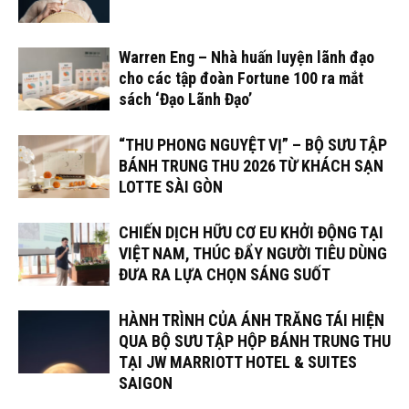
Warren Eng – Nhà huấn luyện lãnh đạo
cho các tập đoàn Fortune 100 ra mắt
sách ‘Đạo Lãnh Đạo’
“THU PHONG NGUYỆT VỊ” – BỘ SƯU TẬP
BÁNH TRUNG THU 2026 TỪ KHÁCH SẠN
LOTTE SÀI GÒN
CHIẾN DỊCH HỮU CƠ EU KHỞI ĐỘNG TẠI
VIỆT NAM, THÚC ĐẨY NGƯỜI TIÊU DÙNG
ĐƯA RA LỰA CHỌN SÁNG SUỐT
HÀNH TRÌNH CỦA ÁNH TRĂNG TÁI HIỆN
QUA BỘ SƯU TẬP HỘP BÁNH TRUNG THU
TẠI JW MARRIOTT HOTEL & SUITES
SAIGON