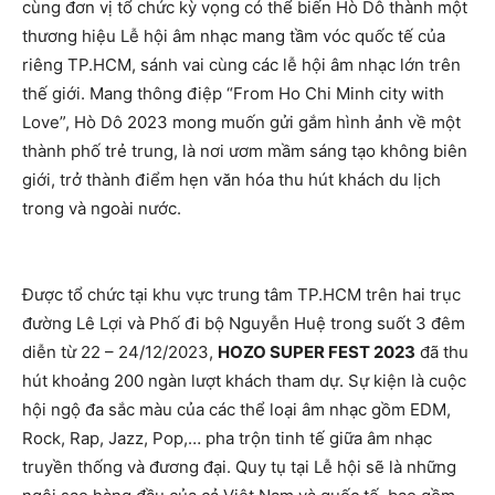
cùng đơn vị tổ chức kỳ vọng có thể biến Hò Dô thành một
thương hiệu Lễ hội âm nhạc mang tầm vóc quốc tế của
riêng TP.HCM, sánh vai cùng các lễ hội âm nhạc lớn trên
thế giới. Mang thông điệp “From Ho Chi Minh city with
Love”, Hò Dô 2023 mong muốn gửi gắm hình ảnh về một
thành phố trẻ trung, là nơi ươm mầm sáng tạo không biên
giới, trở thành điểm hẹn văn hóa thu hút khách du lịch
trong và ngoài nước.
Được tổ chức tại khu vực trung tâm TP.HCM trên hai trục
đường Lê Lợi và Phố đi bộ Nguyễn Huệ trong suốt 3 đêm
diễn từ 22 – 24/12/2023,
HOZO SUPER FEST 2023
đã thu
hút khoảng 200 ngàn lượt khách tham dự. Sự kiện là cuộc
hội ngộ đa sắc màu của các thể loại âm nhạc gồm EDM,
Rock, Rap, Jazz, Pop,… pha trộn tinh tế giữa âm nhạc
truyền thống và đương đại. Quy tụ tại Lễ hội sẽ là những