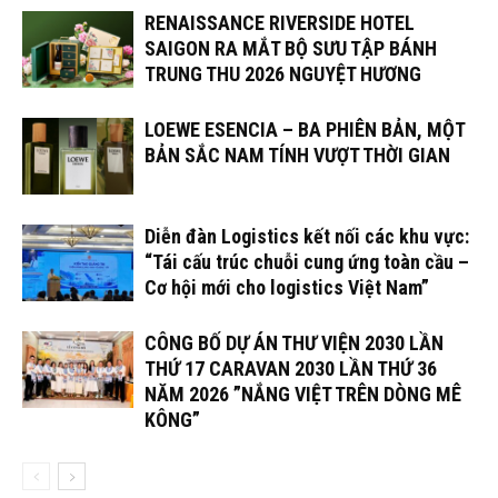
RENAISSANCE RIVERSIDE HOTEL
SAIGON RA MẮT BỘ SƯU TẬP BÁNH
TRUNG THU 2026 NGUYỆT HƯƠNG
LOEWE ESENCIA – BA PHIÊN BẢN, MỘT
BẢN SẮC NAM TÍNH VƯỢT THỜI GIAN
Diễn đàn Logistics kết nối các khu vực:
“Tái cấu trúc chuỗi cung ứng toàn cầu –
Cơ hội mới cho logistics Việt Nam”
CÔNG BỐ DỰ ÁN THƯ VIỆN 2030 LẦN
THỨ 17 CARAVAN 2030 LẦN THỨ 36
NĂM 2026 ”NẮNG VIỆT TRÊN DÒNG MÊ
KÔNG”