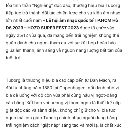
tỏa tinh thần “Nghiêng” độc đáo, thương hiệu bia Tuborg
tiếp tục trở thành đối tác chiến lược cho sự kiện âm nhạc
lớn nhất cuối năm –
Lễ hội âm nhạc quốc tế TP.HCM Hò
Dô 2023 – HOZO SUPER FEST 2023
được tổ chức vào
ngày 25/12 vừa qua, đã mang đến trải nghiệm không thể
quên dành cho người tham dự với sự kết hợp hoàn hảo
giữa âm thanh, ánh sáng và nguồn năng lượng bất tận của
tuổi trẻ.
Tuborg là thương hiệu bia cao cấp đến từ Đan Mạch, ra
đời từ những năm 1880 tại Copenhagen, nổi danh nhờ vị
bia dễ uống với độ cồn vừa phải cùng hậu vị ngọt-đắng
cân bằng. Kết hợp với hương vị thơm ngon là thiết kế nắp
giật độc đáo và sành điệu, không chỉ giữ cho vị bia tươi
ngon mà còn giúp Tuborg chinh phục người dùng bằng
trải nghiệm cách “giật nắp” sáng tạo và mới lạ, là chất xúc