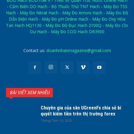
BOD Hach BODTrak II
-
Thiết Bị Quan Trắc Nước Online Hach
-
Cảm Biến DO Hach
-
Bộ Thuốc Thử TNT Hach
-
Máy Đo TSS
Hach
-
Máy Đo Nitrat Hach
-
Máy Đo Amoni Hach
-
Máy Đo Độ
Dẫn Điện Hach
-
Máy Đo pH Online Hach
-
Máy Đo Oxy Hòa
Tan Hach HQ1130
-
Máy Đo Độ Đục Hach 2100Q
-
Máy Đo Clo
Dư Hach
-
Máy Đo COD Hach DR3900
Contact us:
doanhnhanmagazine@gmail.com
BÀI VIẾT XEM NHIỀU
Chuyên gia của sàn UGreenFx chia sẻ bí
quyết kiếm tiền trên thị trường forex
Tháng Tám 15, 2020