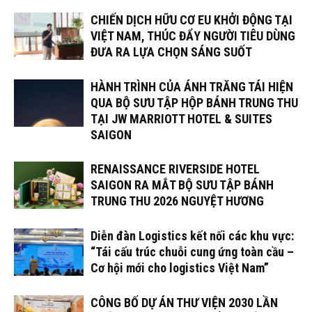
CHIẾN DỊCH HỮU CƠ EU KHỞI ĐỘNG TẠI
VIỆT NAM, THÚC ĐẨY NGƯỜI TIÊU DÙNG
ĐƯA RA LỰA CHỌN SÁNG SUỐT
HÀNH TRÌNH CỦA ÁNH TRĂNG TÁI HIỆN
QUA BỘ SƯU TẬP HỘP BÁNH TRUNG THU
TẠI JW MARRIOTT HOTEL & SUITES
SAIGON
RENAISSANCE RIVERSIDE HOTEL
SAIGON RA MẮT BỘ SƯU TẬP BÁNH
TRUNG THU 2026 NGUYỆT HƯƠNG
Diễn đàn Logistics kết nối các khu vực:
“Tái cấu trúc chuỗi cung ứng toàn cầu –
Cơ hội mới cho logistics Việt Nam”
CÔNG BỐ DỰ ÁN THƯ VIỆN 2030 LẦN