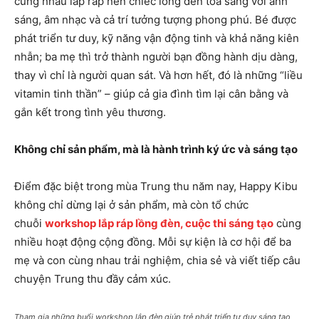
cùng nhau lắp ráp nên chiếc lồng đèn tỏa sáng với ánh
sáng, âm nhạc và cả trí tưởng tượng phong phú. Bé được
phát triển tư duy, kỹ năng vận động tinh và khả năng kiên
nhẫn; ba mẹ thì trở thành người bạn đồng hành dịu dàng,
thay vì chỉ là người quan sát. Và hơn hết, đó là những “liều
vitamin tinh thần” – giúp cả gia đình tìm lại cân bằng và
gắn kết trong tình yêu thương.
Không chỉ sản phẩm, mà là hành trình ký ức và sáng tạo
Điểm đặc biệt trong mùa Trung thu năm nay, Happy Kibu
không chỉ dừng lại ở sản phẩm, mà còn tổ chức
chuỗi
workshop lắp ráp lồng đèn, cuộc thi sáng tạo
cùng
nhiều hoạt động cộng đồng. Mỗi sự kiện là cơ hội để ba
mẹ và con cùng nhau trải nghiệm, chia sẻ và viết tiếp câu
chuyện Trung thu đầy cảm xúc.
Tham gia những buổi workshop lắp đèn giúp trẻ phát triển tư duy sáng tạo