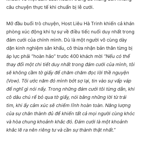
câu chuyện thực tế khi chuẩn bị lễ cưới.
Mở đầu buổi trò chuyện, Host Liêu Hà Trinh khiến cả khán
phòng xúc động khi tự sự về điều tiếc nuối duy nhất trong
đám cưới của chính mình. Dù là một người vô cùng dày
dặn kinh nghiệm sân khấu, cô thừa nhận bản thân từng bị
áp lực phải “hoàn hảo” trước 400 khách mời
“Nếu có thể
thay đổi một chi tiết duy nhất trong đám cưới của mình, tôi
sẽ không cầm tờ giấy để chăm chăm đọc lời thề nguyện
(Vow). Tôi ước năm đó mình bớt sợ lại, tin vào sự vấp váp
để nghĩ gì nói nấy. Trong những đám cưới tôi từng dẫn, khi
cô dâu chú rể bỏ qua tờ giấy, nói bằng những lời từ trái
tim, khi ấy cảm xúc sẽ chiếm lĩnh hoàn toàn. Năng lượng
của sự chân thành đủ để khiến tất cả mọi người cùng khóc
và hòa chung khoảnh khắc đó. Đám cưới là một khoảnh
khắc lẽ ra nên riêng tư và cần sự thành thật nhất.”