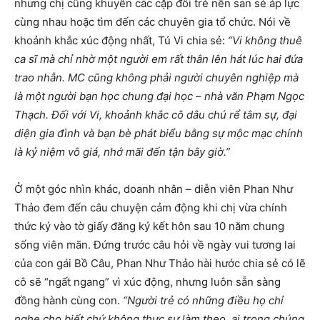
nhưng chị cũng khuyên các cặp đôi trẻ nên san sẻ áp lực
cùng nhau hoặc tìm đến các chuyên gia tổ chức. Nói về
khoảnh khắc xúc động nhất, Tú Vi chia sẻ:
“Vi không thuê
ca sĩ mà chỉ nhờ một người em rất thân lên hát lúc hai đứa
trao nhẫn. MC cũng không phải người chuyên nghiệp mà
là một người bạn học chung đại học – nhà văn Phạm Ngọc
Thạch. Đối với Vi, khoảnh khắc cô dâu chú rể tâm sự, đại
diện gia đình và bạn bè phát biểu bằng sự mộc mạc chính
là kỷ niệm vô giá, nhớ mãi đến tận bây giờ.”
Ở một góc nhìn khác, doanh nhân – diễn viên Phan Như
Thảo đem đến câu chuyện cảm động khi chị vừa chính
thức ký vào tờ giấy đăng ký kết hôn sau 10 năm chung
sống viên mãn. Đứng trước câu hỏi về ngày vui tương lai
của con gái Bồ Câu, Phan Như Thảo hài hước chia sẻ có lẽ
cô sẽ “ngất ngang” vì xúc động, nhưng luôn sẵn sàng
đồng hành cùng con.
“Người trẻ có những điều họ chỉ
nghe cho biết chứ không thực sự làm theo, ai trong chúng