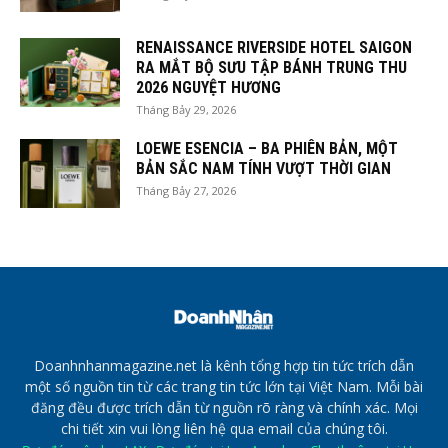
RENAISSANCE RIVERSIDE HOTEL SAIGON
RA MẮT BỘ SƯU TẬP BÁNH TRUNG THU
2026 NGUYỆT HƯƠNG
Tháng Bảy 29, 2026
LOEWE ESENCIA – BA PHIÊN BẢN, MỘT
BẢN SẮC NAM TÍNH VƯỢT THỜI GIAN
Tháng Bảy 27, 2026
Doanhnhanmagazine.net là kênh tổng hợp tin tức trích dẫn
một số nguồn tin từ các trang tin tức lớn tại Việt Nam. Mỗi bài
đăng đều được trích dẫn từ nguồn rõ ràng và chính xác. Mọi
chi tiết xin vui lòng liên hệ qua email của chúng tôi.