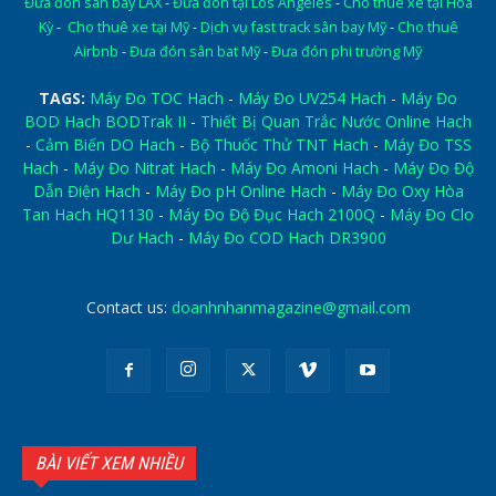
Đưa đón sân bay LAX
-
Đưa đón tại Los Angeles
-
Cho thuê xe tại Hoa
Kỳ
-
Cho thuê xe tại Mỹ
-
Dịch vụ fast track sân bay Mỹ
-
Cho thuê
Airbnb
-
Đưa đón sân bat Mỹ
-
Đưa đón phi trường Mỹ
TAGS:
Máy Đo TOC Hach
-
Máy Đo UV254 Hach
-
Máy Đo
BOD Hach BODTrak II
-
Thiết Bị Quan Trắc Nước Online Hach
-
Cảm Biến DO Hach
-
Bộ Thuốc Thử TNT Hach
-
Máy Đo TSS
Hach
-
Máy Đo Nitrat Hach
-
Máy Đo Amoni Hach
-
Máy Đo Độ
Dẫn Điện Hach
-
Máy Đo pH Online Hach
-
Máy Đo Oxy Hòa
Tan Hach HQ1130
-
Máy Đo Độ Đục Hach 2100Q
-
Máy Đo Clo
Dư Hach
-
Máy Đo COD Hach DR3900
Contact us:
doanhnhanmagazine@gmail.com
BÀI VIẾT XEM NHIỀU