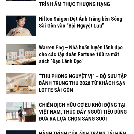
TRÌNH ẨM THỰC THƯỢNG HẠNG
Hilton Saigon Dệt Ánh Trăng bên Sông
Sài Gòn vào “Bội Nguyệt Lưu”
Warren Eng – Nhà huấn luyện lãnh đạo
cho các tập đoàn Fortune 100 ra mắt
sách ‘Đạo Lãnh Đạo’
“THU PHONG NGUYỆT VỊ” – BỘ SƯU TẬP
BÁNH TRUNG THU 2026 TỪ KHÁCH SẠN
LOTTE SÀI GÒN
CHIẾN DỊCH HỮU CƠ EU KHỞI ĐỘNG TẠI
VIỆT NAM, THÚC ĐẨY NGƯỜI TIÊU DÙNG
ĐƯA RA LỰA CHỌN SÁNG SUỐT
HÀNH TRÌNH CỦA ÁNH TRĂNG TÁI HIỆN