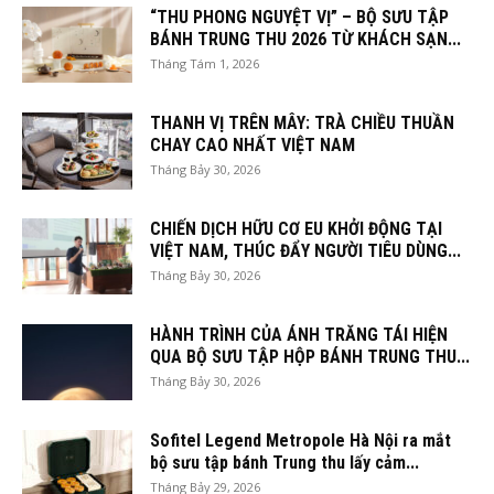
“THU PHONG NGUYỆT VỊ” – BỘ SƯU TẬP
BÁNH TRUNG THU 2026 TỪ KHÁCH SẠN...
Tháng Tám 1, 2026
THANH VỊ TRÊN MÂY: TRÀ CHIỀU THUẦN
CHAY CAO NHẤT VIỆT NAM
Tháng Bảy 30, 2026
CHIẾN DỊCH HỮU CƠ EU KHỞI ĐỘNG TẠI
VIỆT NAM, THÚC ĐẨY NGƯỜI TIÊU DÙNG...
Tháng Bảy 30, 2026
HÀNH TRÌNH CỦA ÁNH TRĂNG TÁI HIỆN
QUA BỘ SƯU TẬP HỘP BÁNH TRUNG THU...
Tháng Bảy 30, 2026
Sofitel Legend Metropole Hà Nội ra mắt
bộ sưu tập bánh Trung thu lấy cảm...
Tháng Bảy 29, 2026