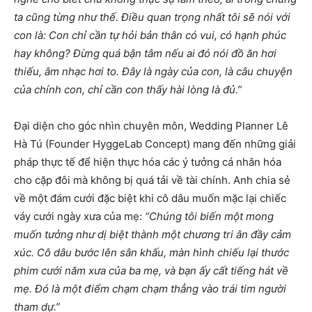
ta cũng từng như thế. Điều quan trọng nhất tôi sẽ nói với
con là: Con chỉ cần tự hỏi bản thân có vui, có hạnh phúc
hay không? Đừng quá bận tâm nếu ai đó nói đồ ăn hơi
thiếu, âm nhạc hơi to. Đây là ngày của con, là câu chuyện
của chính con, chỉ cần con thấy hài lòng là đủ.”
Đại diện cho góc nhìn chuyên môn, Wedding Planner Lê
Hà Tú (Founder HyggeLab Concept) mang đến những giải
pháp thực tế để hiện thực hóa các ý tưởng cá nhân hóa
cho cặp đôi mà không bị quá tải về tài chính. Anh chia sẻ
về một đám cưới đặc biệt khi cô dâu muốn mặc lại chiếc
váy cưới ngày xưa của mẹ:
“Chúng tôi biến một mong
muốn tưởng như dị biệt thành một chương tri ân đầy cảm
xúc. Cô dâu bước lên sân khấu, màn hình chiếu lại thước
phim cưới năm xưa của ba mẹ, và bạn ấy cất tiếng hát về
mẹ. Đó là một điểm chạm chạm thẳng vào trái tim người
tham dự.”