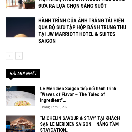
ĐƯA RA LỰA CHỌN SÁNG SUỐT
HÀNH TRÌNH CỦA ÁNH TRĂNG TÁI HIỆN
QUA BỘ SƯU TẬP HỘP BÁNH TRUNG THU
TẠI JW MARRIOTT HOTEL & SUITES
SAIGON
BÀI MỚI NHẤT
Le Méridien Saigon tiếp nối hành trình
“Waves of Flavor – The Tales of
Ingredient”...
Tháng Tám 8, 2026
“MICHELIN SAVOUR & STAY” TẠI KHÁCH
SẠN LE MERIDIEN SAIGON – NÂNG TẦM
STAYCATION...