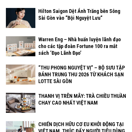
Hilton Saigon Dệt Ánh Trăng bên Sông
Sài Gòn vào “Bội Nguyệt Lưu”
Warren Eng – Nhà huấn luyện lãnh đạo
cho các tập đoàn Fortune 100 ra mắt
sách ‘Đạo Lãnh Đạo’
“THU PHONG NGUYỆT VỊ” – BỘ SƯU TẬP
BÁNH TRUNG THU 2026 TỪ KHÁCH SẠN
LOTTE SÀI GÒN
THANH VỊ TRÊN MÂY: TRÀ CHIỀU THUẦN
CHAY CAO NHẤT VIỆT NAM
CHIẾN DỊCH HỮU CƠ EU KHỞI ĐỘNG TẠI
VIỆT NAM, THÚC ĐẨY NGƯỜI TIÊU DÙNG