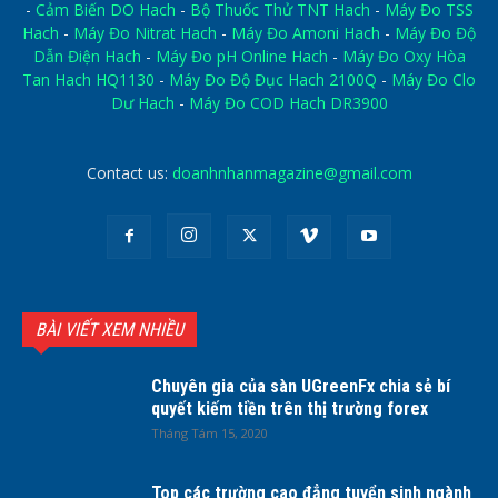
-
Cảm Biến DO Hach
-
Bộ Thuốc Thử TNT Hach
-
Máy Đo TSS
Hach
-
Máy Đo Nitrat Hach
-
Máy Đo Amoni Hach
-
Máy Đo Độ
Dẫn Điện Hach
-
Máy Đo pH Online Hach
-
Máy Đo Oxy Hòa
Tan Hach HQ1130
-
Máy Đo Độ Đục Hach 2100Q
-
Máy Đo Clo
Dư Hach
-
Máy Đo COD Hach DR3900
Contact us:
doanhnhanmagazine@gmail.com
BÀI VIẾT XEM NHIỀU
Chuyên gia của sàn UGreenFx chia sẻ bí
quyết kiếm tiền trên thị trường forex
Tháng Tám 15, 2020
Top các trường cao đẳng tuyển sinh ngành