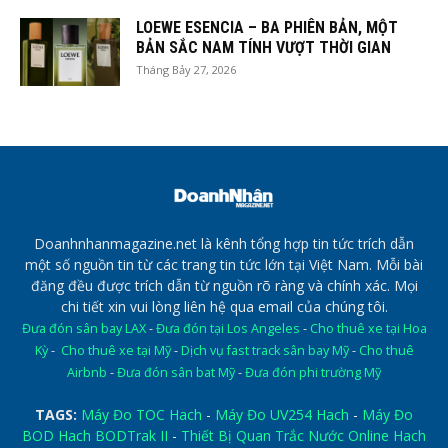
LOEWE ESENCIA – BA PHIÊN BẢN, MỘT
BẢN SẮC NAM TÍNH VƯỢT THỜI GIAN
Tháng Bảy 27, 2026
Doanhnhanmagazine.net là kênh tổng hợp tin tức trích dẫn
một số nguồn tin từ các trang tin tức lớn tại Việt Nam. Mỗi bài
đăng đều được trích dẫn từ nguồn rõ ràng và chính xác. Mọi
chi tiết xin vui lòng liên hệ qua email của chúng tôi.
Đưa đón sân bay LAX
-
Đưa đón tại Los Angeles
-
Cho thuê xe tại Hoa
Kỳ
-
Cho thuê xe tại Mỹ
-
Dịch vụ fast track sân bay Mỹ
-
Cho thuê
Airbnb
-
Đưa đón sân bat Mỹ
-
Đưa đón phi trường Mỹ
TAGS:
Máy Đo TOC Hach
-
Máy Đo UV254 Hach
-
Máy Đo
BOD Hach BODTrak II
-
Thiết Bị Quan Trắc Nước Online Hach