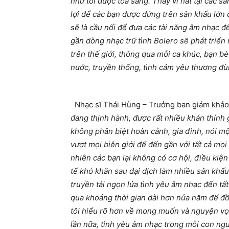
như tôi được toả sáng. Thay vì hát tại các s
lợi để các bạn được đứng trên sân khấu lớn
sẽ là cầu nối để đưa các tài năng âm nhạc đế
gần dòng nhạc trữ tình Bolero sẽ phát triển
trên thế giới, thông qua mỗi ca khúc, bạn b
nước, truyền thống, tình cảm yêu thương đ
Nhạc sĩ Thái Hùng – Trưởng ban giám khảo
đang thịnh hành, được rất nhiều khán thính 
không phân biệt hoàn cảnh, gia đình, nói mộ
vượt mọi biên giới để đến gần với tất cả mọi
nhiên các bạn lại không có cơ hội, điều kiện
tế khó khăn sau đại dịch làm nhiều sân khấu 
truyền tải ngọn lửa tình yêu âm nhạc đến tấ
qua khoảng thời gian dài hơn nửa năm để đ
tôi hiểu rõ hơn về mong muốn và nguyện vọng
lần nữa, tình yêu âm nhạc trong mỗi con ngườ