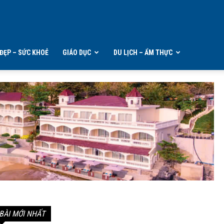
ĐẸP – SỨC KHOẺ
GIÁO DỤC
DU LỊCH – ẨM THỰC
BÀI MỚI NHẤT