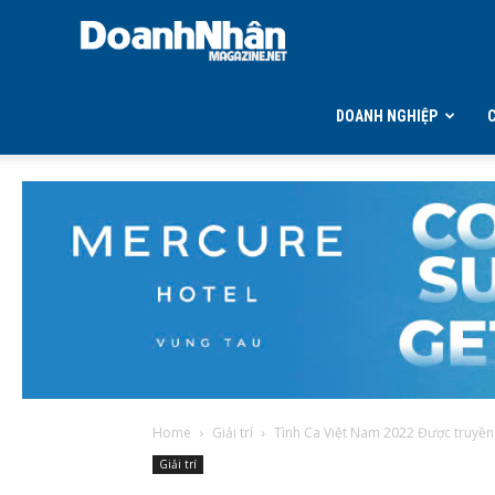
DOANH
NHÂN
DOANH NGHIỆP
MAGAZINE
Home
Giải trí
Tình Ca Việt Nam 2022 Được truyền h
Giải trí