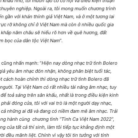
ân khấu nhỏ, tôi muốn tạo cơ cơ hội và điều kiện thuận
 chuyên nghiệp. Ngoài ra, tôi mong muốn chương trình
n gần với khán thính giả Việt Nam, và ở một tương lai
 rực rỡ không chỉ ở Việt Nam mà còn ở nhiều quốc gia
è khắp năm châu sẽ hiểu rõ hơn về quê hương, đất
ùm bọc của dân tộc Việt Nam
”.
 cũng nhấn mạnh: “
Hiện nay dòng nhạc trữ tình Bolero
giả yêu âm nhạc đón nhận, không phân biệt tuổi tác,
t cách hoàn chỉnh thì dòng nhạc trữ tình Bolero đã
 người. Tại Việt Nam có rất nhiều tài năng âm nhạc, tuy
 để toả sáng trên sân khấu, nhất là trong điều kiện kinh
phải đóng cửa, tôi với vai trò là một người dạy nhạc,
t cả những ai đã và đang có niềm đam mê âm nhạc. Trải
ồng hành cùng chương tình “Tình Ca Việt Nam 2022”,
 của tất cả thí sinh, làm tôi tiếp tục khẳng định một
i đều mãnh liệt. Chính vì vậy tôi tin tưởng với tính