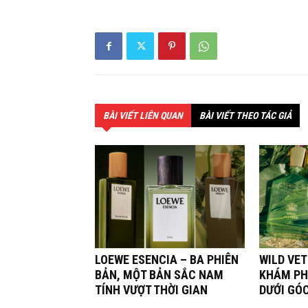
BÀI VIẾT LIÊN QUAN
BÀI VIẾT THEO TÁC GIẢ
LOEWE ESENCIA – BA PHIÊN
WILD VET
BẢN, MỘT BẢN SẮC NAM
KHÁM PH
TÍNH VƯỢT THỜI GIAN
DƯỚI GÓ