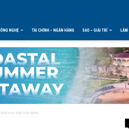
CÔNG NGHỆ
TÀI CHÍNH – NGÂN HÀNG
SAO – GIẢI TRÍ
LÀM 
ình trực tiếp trên kênh...