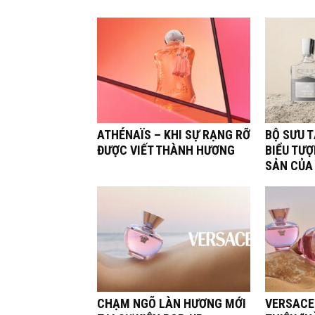
ATHÉNAÏS – KHI SỰ RẠNG RỠ
BỘ SƯU 
ĐƯỢC VIẾT THÀNH HƯƠNG
BIỂU TƯỢ
SẢN CỦA
CHẠM NGÕ LÀN HƯƠNG MỚI
VERSACE