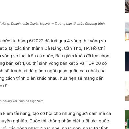
i Hùng, Doanh nhân Quyên Nguyễn – Trưởng ban tổ chức Chương trình
hức từ tháng 6/2022 đã trải qua 4 vòng thi: vòng sơ
kết 2 tại các tỉnh thành Đà Nẵng, Cần Thơ, TP. Hồ Chí
a vòng sơ loại trên cả nước, Ban giám khảo đã lựa chọn
òng bán kết 1, 60 thí sinh vòng bán kết 2 và TOP 20 có
nh sẽ tranh tài để giành ngôi quán quân cao nhất của
phong cách trình diễn khác nhau, hứa hẹn sẽ mang đến
c rỡ.
nh chung kết Tình ca Việt Nam
m kiếm tài năng, tạo cơ hội cho những người đam mê ca
huyên nghiệp. Cuộc thi không phân biệt tuổi tác, quốc
, với các dòng nhạc: Nhạc nhẹ, nhạc pop, nhạc trữ tình