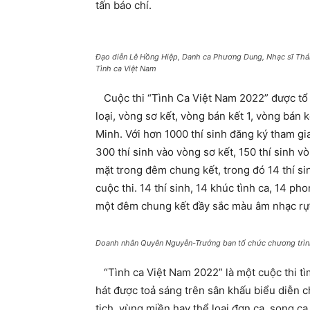
tấn báo chí.
Đạo diễn Lê Hồng Hiệp, Danh ca Phương Dung, Nhạc sĩ Thá
Tình ca Việt Nam
Cuộc thi “Tình Ca Việt Nam 2022” được tổ c
loại, vòng sơ kết, vòng bán kết 1, vòng bán 
Minh. Với hơn 1000 thí sinh đăng ký tham gi
300 thí sinh vào vòng sơ kết, 150 thí sinh v
mặt trong đêm chung kết, trong đó 14 thí si
cuộc thi. 14 thí sinh, 14 khúc tình ca, 14 
một đêm chung kết đầy sắc màu âm nhạc rự
Doanh nhân Quyên Nguyễn-Trưởng ban tổ chức chương trì
“Tình ca Việt Nam 2022” là một cuộc thi tì
hát được toả sáng trên sân khấu biểu diễn c
tịch, vùng miền hay thể loại đơn ca, song ca