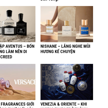
TẬP AVENTUS – BỐN
NISHANE – LẮNG NGHE MÙI
NG LÀM NÊN DI
HƯƠNG KỂ CHUYỆN
 CREED
 FRAGRANCES GIỚI
VENEZIA & ORIENTE – KHI