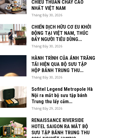
CHIỀU THUẦN CHAY CAO
NHẤT VIỆT NAM
Tháng Bảy 30, 2026
CHIẾN DỊCH HỮU CƠ EU KHỞI
ĐỘNG TẠI VIỆT NAM, THÚC
ĐẨY NGƯỜI TIÊU DÙNG...
Tháng Bảy 30, 2026
HÀNH TRÌNH CỦA ÁNH TRĂNG
TÁI HIỆN QUA BỘ SƯU TẬP
HỘP BÁNH TRUNG THU...
Tháng Bảy 30, 2026
Sofitel Legend Metropole Hà
Nội ra mắt bộ sưu tập bánh
Trung thu lấy cảm...
Tháng Bảy 29, 2026
RENAISSANCE RIVERSIDE
HOTEL SAIGON RA MẮT BỘ
SƯU TẬP BÁNH TRUNG THU