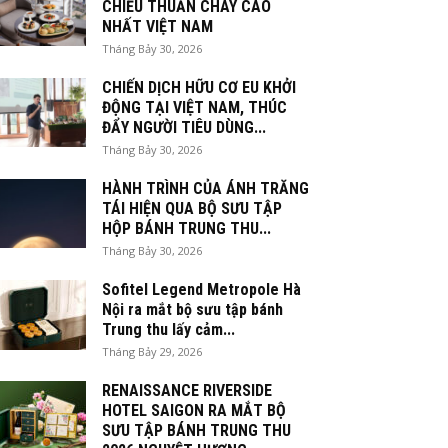
CHIỀU THUẦN CHAY CAO
NHẤT VIỆT NAM
Tháng Bảy 30, 2026
CHIẾN DỊCH HỮU CƠ EU KHỞI
ĐỘNG TẠI VIỆT NAM, THÚC
ĐẨY NGƯỜI TIÊU DÙNG...
Tháng Bảy 30, 2026
HÀNH TRÌNH CỦA ÁNH TRĂNG
TÁI HIỆN QUA BỘ SƯU TẬP
HỘP BÁNH TRUNG THU...
Tháng Bảy 30, 2026
Sofitel Legend Metropole Hà
Nội ra mắt bộ sưu tập bánh
Trung thu lấy cảm...
Tháng Bảy 29, 2026
RENAISSANCE RIVERSIDE
HOTEL SAIGON RA MẮT BỘ
SƯU TẬP BÁNH TRUNG THU