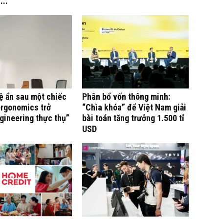
...
ệ ẩn sau một chiếc
Phân bổ vốn thông minh:
ergonomics trở
“Chìa khóa” để Việt Nam giải
gineering thực thụ”
bài toán tăng trưởng 1.500 tỉ
USD