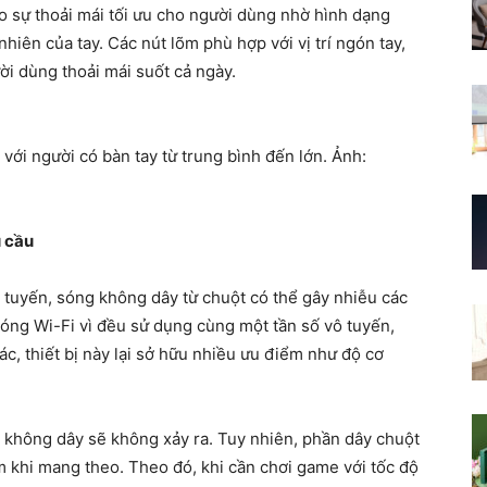
ạo sự thoải mái tối ưu cho người dùng nhờ hình dạng
iên của tay. Các nút lõm phù hợp với vị trí ngón tay,
ời dùng thoải mái suốt cả ngày.
ới người có bàn tay từ trung bình đến lớn. Ảnh:
 cầu
 tuyến, sóng không dây từ chuột có thể gây nhiễu các
 sóng Wi-Fi vì đều sử dụng cùng một tần số vô tuyến,
ác, thiết bị này lại sở hữu nhiều ưu điểm như độ cơ
ng không dây sẽ không xảy ra. Tuy nhiên, phần dây chuột
m khi mang theo. Theo đó, khi cần chơi game với tốc độ