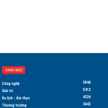
DANH MỤC
5846
Công nghệ
5412
Giải trí
4226
Du lịch - Ẩm thực
3642
Thương trường