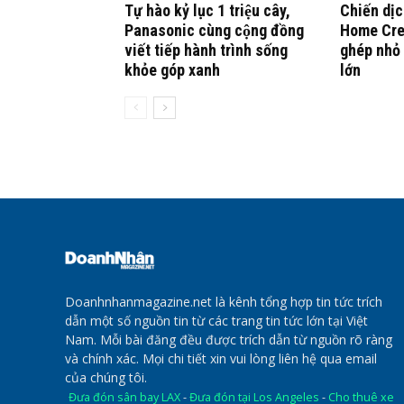
Tự hào kỷ lục 1 triệu cây,
Chiến dịc
Panasonic cùng cộng đồng
Home Cre
viết tiếp hành trình sống
ghép nhỏ 
khỏe góp xanh
lớn
Doanhnhanmagazine.net là kênh tổng hợp tin tức trích
dẫn một số nguồn tin từ các trang tin tức lớn tại Việt
Nam. Mỗi bài đăng đều được trích dẫn từ nguồn rõ ràng
và chính xác. Mọi chi tiết xin vui lòng liên hệ qua email
của chúng tôi.
Đưa đón sân bay LAX
-
Đưa đón tại Los Angeles
-
Cho thuê xe