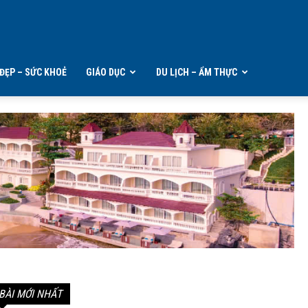
ĐẸP – SỨC KHOẺ
GIÁO DỤC
DU LỊCH – ẨM THỰC
BÀI MỚI NHẤT