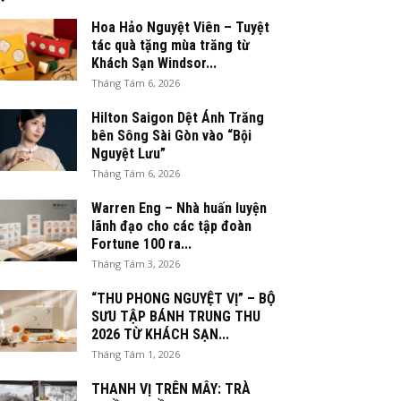
Hoa Hảo Nguyệt Viên – Tuyệt
tác quà tặng mùa trăng từ
Khách Sạn Windsor...
Tháng Tám 6, 2026
Hilton Saigon Dệt Ánh Trăng
bên Sông Sài Gòn vào “Bội
Nguyệt Lưu”
Tháng Tám 6, 2026
Warren Eng – Nhà huấn luyện
lãnh đạo cho các tập đoàn
Fortune 100 ra...
Tháng Tám 3, 2026
“THU PHONG NGUYỆT VỊ” – BỘ
SƯU TẬP BÁNH TRUNG THU
2026 TỪ KHÁCH SẠN...
Tháng Tám 1, 2026
THANH VỊ TRÊN MÂY: TRÀ