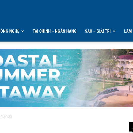
CÔNG NGHỆ
TÀI CHÍNH – NGÂN HÀNG
SAO – GIẢI TRÍ
LÀM 
phù hợp