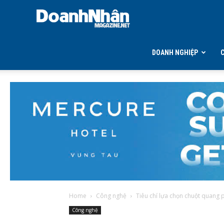
DOANH
NHÂN
DOANH NGHIỆP
MAGAZINE
Home
Công nghệ
Tiêu chí lựa chọn chuột quang 
Công nghệ