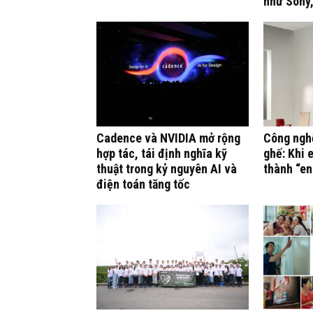
như Sony,
Cadence và NVIDIA mở rộng
Công ngh
hợp tác, tái định nghĩa kỹ
ghế: Khi 
thuật trong kỷ nguyên AI và
thành “en
điện toán tăng tốc