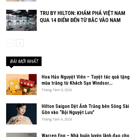
TRU BY HILTON: KHÁM PHÁ VIỆT NAM
QUA 14 ĐIỂM ĐẾN TỪ BẮC VÀO NAM
BÀI MỚI NHẤT
Hoa Hảo Nguyệt Viên – Tuyệt tác quà tặng
mùa trăng từ Khách Sạn Windsor...
Tháng Tám 6, 2026
Hilton Saigon Dệt Ánh Trăng bên Sông Sài
Gòn vào “Bội Nguyệt Lưu”
Tháng Tám 6, 2026
Warren Eng – Nhà huấn luyện lãnh đạo cho