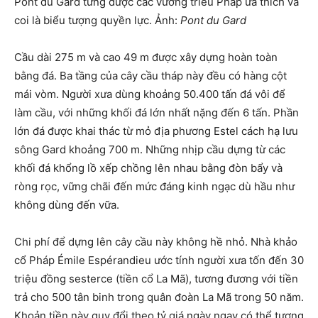
Pont du Gard từng được các vương triều Pháp ưa thích và
coi là biểu tượng quyền lực. Ảnh:
Pont du Gard
Cầu dài 275 m và cao 49 m được xây dựng hoàn toàn
bằng đá. Ba tầng của cây cầu tháp này đều có hàng cột
mái vòm. Người xưa dùng khoảng 50.400 tấn đá vôi để
làm cầu, với những khối đá lớn nhất nặng đến 6 tấn. Phần
lớn đá được khai thác từ mỏ địa phương Estel cách hạ lưu
sông Gard khoảng 700 m. Những nhịp cầu dựng từ các
khối đá khổng lồ xếp chồng lên nhau bằng đòn bẩy và
ròng rọc, vững chãi đến mức đáng kinh ngạc dù hầu như
không dùng đến vữa.
Chi phí để dựng lên cây cầu này không hề nhỏ. Nhà khảo
cổ Pháp Émile Espérandieu ước tính người xưa tốn đến 30
triệu đồng sesterce (tiền cổ La Mã), tương đương với tiền
trả cho 500 tân binh trong quân đoàn La Mã trong 50 năm.
Khoản tiền này quy đổi theo tỷ giá ngày ngay có thể tương