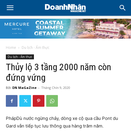
Home
Du lịch - Ẩm thực
Du lịch - Ẩm thực
Thủy lộ 3 tầng 2000 năm còn
đứng vứng
Bởi
DN MaGaZine
-
Tháng Chín 9, 2020
Pháp
Dù nước ngừng chảy, dòng xe cộ qua cầu Pont du
Gard vẫn tiếp tục lưu thông qua hàng trăm năm.