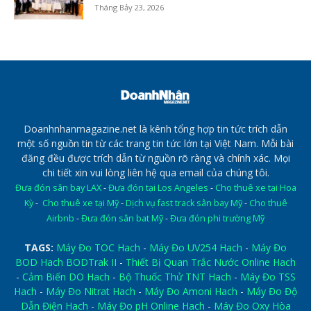
Tháng Bảy 23, 2026
Doanhnhanmagazine.net là kênh tổng hợp tin tức trích dẫn
một số nguồn tin từ các trang tin tức lớn tại Việt Nam. Mỗi bài
đăng đều được trích dẫn từ nguồn rõ ràng và chính xác. Mọi
chi tiết xin vui lòng liên hệ qua email của chúng tôi.
Đưa đón sân bay LAX
-
Đưa đón tại Los Angeles
-
Cho thuê xe tại Hoa
Kỳ
-
Cho thuê xe tại Mỹ
-
Dịch vụ fast track sân bay Mỹ
-
Cho thuê
Airbnb
-
Đưa đón sân bat Mỹ
-
Đưa đón phi trường Mỹ
TAGS:
Máy Đo TOC Hach
-
Máy Đo UV254 Hach
-
Máy Đo
BOD Hach BODTrak II
-
Thiết Bị Quan Trắc Nước Online Hach
-
Cảm Biến DO Hach
-
Bộ Thuốc Thử TNT Hach
-
Máy Đo TSS
Hach
-
Máy Đo Nitrat Hach
-
Máy Đo Amoni Hach
-
Máy Đo Độ
Dẫn Điện Hach
-
Máy Đo pH Online Hach
-
Máy Đo Oxy Hòa