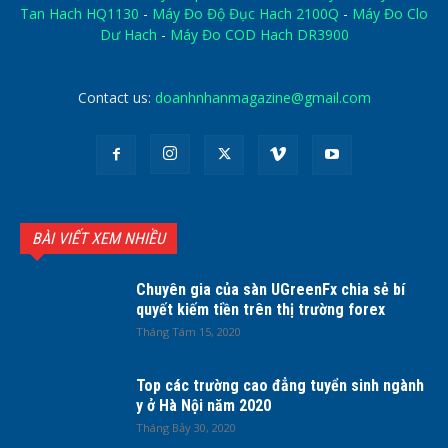
Tan Hach HQ1130
-
Máy Đo Độ Đục Hach 2100Q
-
Máy Đo Clo
Dư Hach
-
Máy Đo COD Hach DR3900
Contact us:
doanhnhanmagazine@gmail.com
BÀI VIẾT XEM NHIỀU
Chuyên gia của sàn UGreenFx chia sẻ bí
quyết kiếm tiền trên thị trường forex
Tháng Tám 15, 2020
Top các trường cao đẳng tuyển sinh ngành
y ở Hà Nội năm 2020
Tháng Bảy 30, 2020