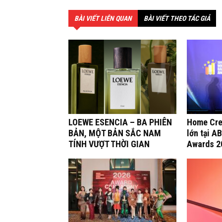
BÀI VIẾT LIÊN QUAN
BÀI VIẾT THEO TÁC GIẢ
LOEWE ESENCIA – BA PHIÊN
Home Cre
BẢN, MỘT BẢN SẮC NAM
lớn tại A
TÍNH VƯỢT THỜI GIAN
Awards 2