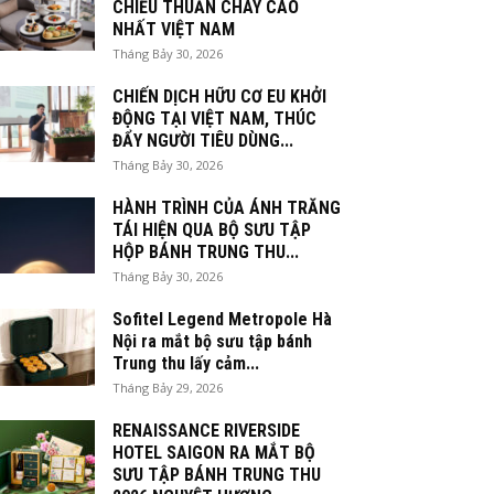
CHIỀU THUẦN CHAY CAO
NHẤT VIỆT NAM
Tháng Bảy 30, 2026
CHIẾN DỊCH HỮU CƠ EU KHỞI
ĐỘNG TẠI VIỆT NAM, THÚC
ĐẨY NGƯỜI TIÊU DÙNG...
Tháng Bảy 30, 2026
HÀNH TRÌNH CỦA ÁNH TRĂNG
TÁI HIỆN QUA BỘ SƯU TẬP
HỘP BÁNH TRUNG THU...
Tháng Bảy 30, 2026
Sofitel Legend Metropole Hà
Nội ra mắt bộ sưu tập bánh
Trung thu lấy cảm...
Tháng Bảy 29, 2026
RENAISSANCE RIVERSIDE
HOTEL SAIGON RA MẮT BỘ
SƯU TẬP BÁNH TRUNG THU