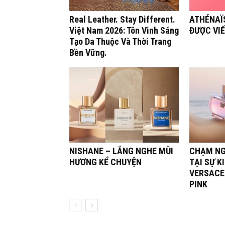
Real Leather. Stay Different.
ATHÉNAÏS
Việt Nam 2026: Tôn Vinh Sáng
ĐƯỢC VI
Tạo Da Thuộc Và Thời Trang
Bền Vững.
NISHANE – LẮNG NGHE MÙI
CHẠM NG
HƯƠNG KỂ CHUYỆN
TẠI SỰ K
VERSACE
PINK