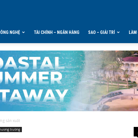
CÔNG NGHỆ
TÀI CHÍNH – NGÂN HÀNG
SAO – GIẢI TRÍ
LÀM 
ừng sản xuất
hương trường