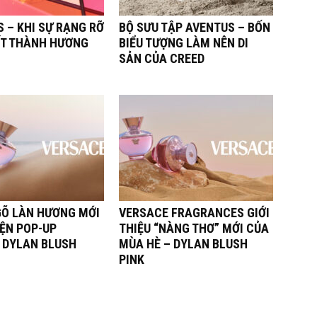
 – KHI SỰ RẠNG RỠ
BỘ SƯU TẬP AVENTUS – BỐN
ẾT THÀNH HƯƠNG
BIỂU TƯỢNG LÀM NÊN DI
SẢN CỦA CREED
Õ LÀN HƯƠNG MỚI
VERSACE FRAGRANCES GIỚI
IỆN POP-UP
THIỆU “NÀNG THƠ” MỚI CỦA
 DYLAN BLUSH
MÙA HÈ – DYLAN BLUSH
PINK