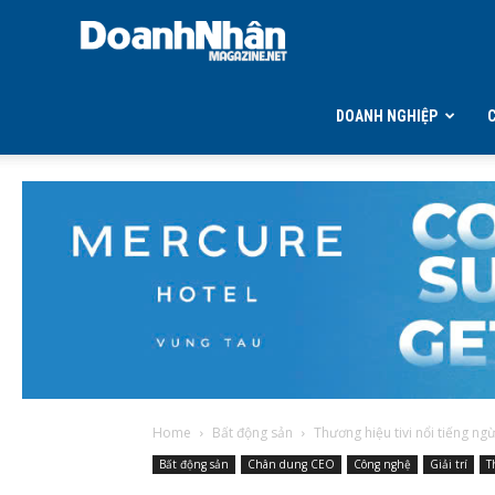
DOANH
NHÂN
DOANH NGHIỆP
MAGAZINE
Home
Bất động sản
Thương hiệu tivi nổi tiếng ng
Bất động sản
Chân dung CEO
Công nghệ
Giải trí
T