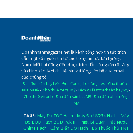
Doanhnhanmagazine.net là kênh tổng hợp tin tức trích
dẫn một số nguồn tin từ các trang tin tức lớn tại Việt
Nam. Mỗi bài đăng đều được trích dẫn từ nguồn rõ ràng
và chính xác. Mọi chi tiết xin vui lòng liên hệ qua email
của chúng tôi.
Đưa đón sân bay LAX
-
Đưa đón tại Los Angeles
-
Cho thuê xe
tại Hoa Kỳ
-
Cho thuê xe tại Mỹ
-
Dịch vụ fast track sân bay Mỹ
-
Cho thuê Airbnb
-
Đưa đón sân bat Mỹ
-
Đưa đón phi trường
Mỹ
TAGS:
Máy Đo TOC Hach
-
Máy Đo UV254 Hach
-
Máy
Đo BOD Hach BODTrak II
-
Thiết Bị Quan Trắc Nước
Online Hach
-
Cảm Biến DO Hach
-
Bộ Thuốc Thử TNT