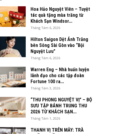
Hoa Hảo Nguyệt Viên – Tuyệt
tác quà tặng mùa trăng từ
Khách Sạn Windsor...
Tháng Tám 6, 2026
Hilton Saigon Dệt Ánh Trăng
bên Sông Sài Gòn vào “Bội
Nguyệt Lưu”
Tháng Tám 6, 2026
Warren Eng – Nhà huấn luyện
lãnh đạo cho các tập đoàn
Fortune 100 ra...
Tháng Tám 3, 2026
“THU PHONG NGUYỆT VỊ” – BỘ
SƯU TẬP BÁNH TRUNG THU
2026 TỪ KHÁCH SẠN...
Tháng Tám 1, 2026
THANH VỊ TRÊN MÂY: TRÀ