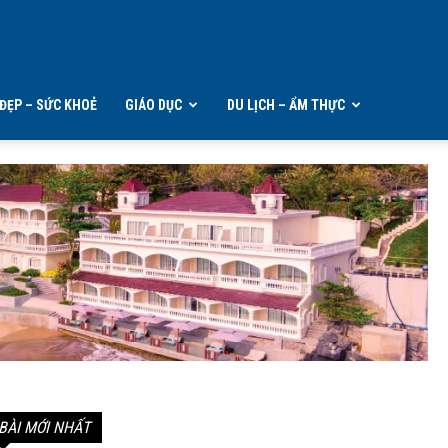
ĐẸP – SỨC KHOẺ
GIÁO DỤC
DU LỊCH – ẨM THỰC
BÀI MỚI NHẤT