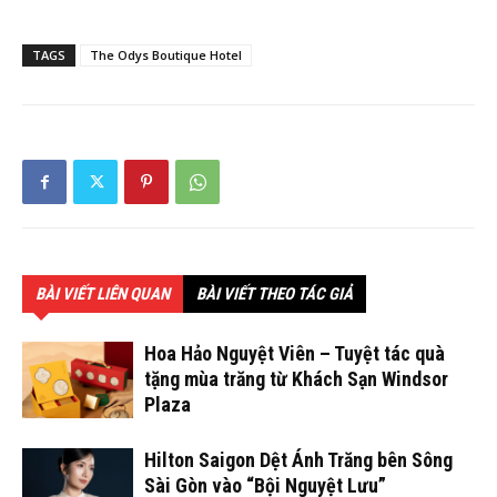
TAGS
The Odys Boutique Hotel
BÀI VIẾT LIÊN QUAN
BÀI VIẾT THEO TÁC GIẢ
Hoa Hảo Nguyệt Viên – Tuyệt tác quà
tặng mùa trăng từ Khách Sạn Windsor
Plaza
Hilton Saigon Dệt Ánh Trăng bên Sông
Sài Gòn vào “Bội Nguyệt Lưu”