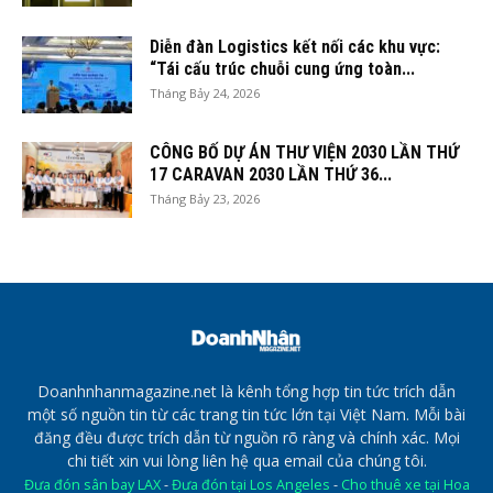
Diễn đàn Logistics kết nối các khu vực:
“Tái cấu trúc chuỗi cung ứng toàn...
Tháng Bảy 24, 2026
CÔNG BỐ DỰ ÁN THƯ VIỆN 2030 LẦN THỨ
17 CARAVAN 2030 LẦN THỨ 36...
Tháng Bảy 23, 2026
Doanhnhanmagazine.net là kênh tổng hợp tin tức trích dẫn
một số nguồn tin từ các trang tin tức lớn tại Việt Nam. Mỗi bài
đăng đều được trích dẫn từ nguồn rõ ràng và chính xác. Mọi
chi tiết xin vui lòng liên hệ qua email của chúng tôi.
Đưa đón sân bay LAX
-
Đưa đón tại Los Angeles
-
Cho thuê xe tại Hoa