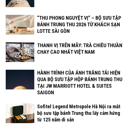
“THU PHONG NGUYỆT VỊ” – BỘ SƯU TẬP
BÁNH TRUNG THU 2026 TỪ KHÁCH SẠN
LOTTE SÀI GÒN
THANH VỊ TRÊN MÂY: TRÀ CHIỀU THUẦN
CHAY CAO NHẤT VIỆT NAM
HÀNH TRÌNH CỦA ÁNH TRĂNG TÁI HIỆN
QUA BỘ SƯU TẬP HỘP BÁNH TRUNG THU
TẠI JW MARRIOTT HOTEL & SUITES
SAIGON
Sofitel Legend Metropole Hà Nội ra mắt
bộ sưu tập bánh Trung thu lấy cảm hứng
từ 125 năm di sản