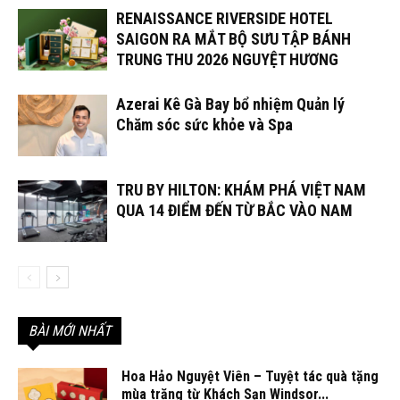
RENAISSANCE RIVERSIDE HOTEL
SAIGON RA MẮT BỘ SƯU TẬP BÁNH
TRUNG THU 2026 NGUYỆT HƯƠNG
Azerai Kê Gà Bay bổ nhiệm Quản lý
Chăm sóc sức khỏe và Spa
TRU BY HILTON: KHÁM PHÁ VIỆT NAM
QUA 14 ĐIỂM ĐẾN TỪ BẮC VÀO NAM
BÀI MỚI NHẤT
Hoa Hảo Nguyệt Viên – Tuyệt tác quà tặng
mùa trăng từ Khách Sạn Windsor...