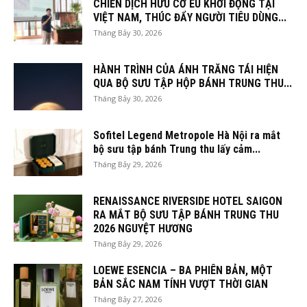
CHIẾN DỊCH HỮU CƠ EU KHỞI ĐỘNG TẠI
VIỆT NAM, THÚC ĐẨY NGƯỜI TIÊU DÙNG...
Tháng Bảy 30, 2026
HÀNH TRÌNH CỦA ÁNH TRĂNG TÁI HIỆN
QUA BỘ SƯU TẬP HỘP BÁNH TRUNG THU...
Tháng Bảy 30, 2026
Sofitel Legend Metropole Hà Nội ra mắt
bộ sưu tập bánh Trung thu lấy cảm...
Tháng Bảy 29, 2026
RENAISSANCE RIVERSIDE HOTEL SAIGON
RA MẮT BỘ SƯU TẬP BÁNH TRUNG THU
2026 NGUYỆT HƯƠNG
Tháng Bảy 29, 2026
LOEWE ESENCIA – BA PHIÊN BẢN, MỘT
BẢN SẮC NAM TÍNH VƯỢT THỜI GIAN
Tháng Bảy 27, 2026