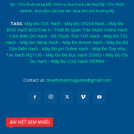
Kỳ
-
Cho thuê xe tại Mỹ
-
Dịch vụ fast track sân bay Mỹ
-
Cho thuê
Airbnb
-
Đưa đón sân bat Mỹ
-
Đưa đón phi trường Mỹ
TAGS:
Máy Đo TOC Hach
-
Máy Đo UV254 Hach
-
Máy Đo
BOD Hach BODTrak II
-
Thiết Bị Quan Trắc Nước Online Hach
-
Cảm Biến DO Hach
-
Bộ Thuốc Thử TNT Hach
-
Máy Đo TSS
Hach
-
Máy Đo Nitrat Hach
-
Máy Đo Amoni Hach
-
Máy Đo Độ
Dẫn Điện Hach
-
Máy Đo pH Online Hach
-
Máy Đo Oxy Hòa
Tan Hach HQ1130
-
Máy Đo Độ Đục Hach 2100Q
-
Máy Đo Clo
Dư Hach
-
Máy Đo COD Hach DR3900
Contact us:
doanhnhanmagazine@gmail.com
BÀI VIẾT XEM NHIỀU