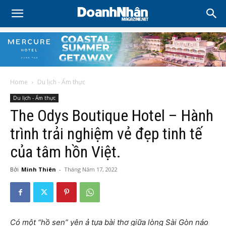
Home
Du lịch - Ẩm thực
Du lịch - Ẩm thực
The Odys Boutique Hotel – Hành
trình trải nghiệm vẻ đẹp tinh tế
của tâm hồn Việt.
Bởi
Minh Thiên
-
Tháng Năm 17, 2022
Có một “hồ sen” yên ả tựa bài thơ giữa lòng Sài Gòn náo