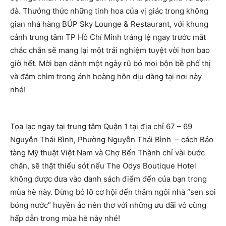
đà. Thưởng thức những tinh hoa của vị giác trong không
gian nhà hàng BÚP Sky Lounge & Restaurant, với khung
cảnh trung tâm TP Hồ Chí Minh tráng lệ ngay trước mắt
chắc chắn sẽ mang lại một trải nghiệm tuyệt vời hơn bao
giờ hết. Mời bạn dành một ngày rũ bỏ mọi bộn bề phố thị
và đắm chìm trong ánh hoàng hôn dịu dàng tại nơi này
nhé!
Tọa lạc ngay tại trung tâm Quận 1 tại địa chỉ 67 – 69
Nguyễn Thái Bình, Phường Nguyễn Thái Bình – cách Bảo
tàng Mỹ thuật Việt Nam và Chợ Bến Thành chỉ vài bước
chân, sẽ thật thiếu sót nếu The Odys Boutique Hotel
không được đưa vào danh sách điểm đến của bạn trong
mùa hè này. Đừng bỏ lỡ cơ hội đến thăm ngôi nhà “sen soi
bóng nước” huyền ảo nên thơ với những ưu đãi vô cùng
hấp dẫn trong mùa hè này nhé!