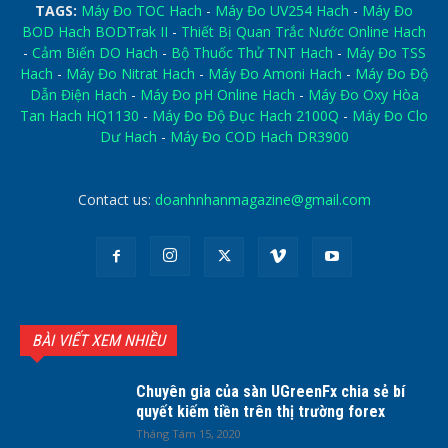
TAGS:
Máy Đo TOC Hach
-
Máy Đo UV254 Hach
-
Máy Đo
BOD Hach BODTrak II
-
Thiết Bị Quan Trắc Nước Online Hach
-
Cảm Biến DO Hach
-
Bộ Thuốc Thử TNT Hach
-
Máy Đo TSS
Hach
-
Máy Đo Nitrat Hach
-
Máy Đo Amoni Hach
-
Máy Đo Độ
Dẫn Điện Hach
-
Máy Đo pH Online Hach
-
Máy Đo Oxy Hòa
Tan Hach HQ1130
-
Máy Đo Độ Đục Hach 2100Q
-
Máy Đo Clo
Dư Hach
-
Máy Đo COD Hach DR3900
Contact us:
doanhnhanmagazine@gmail.com
BÀI VIẾT XEM NHIỀU
Chuyên gia của sàn UGreenFx chia sẻ bí
quyết kiếm tiền trên thị trường forex
Tháng Tám 15, 2020