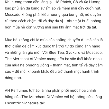
Khi hương thơm dần lắng lại, Hổ Phách, Gỗ và Xạ Hương
bao phủ làn da bằng sự ấm áp và mềm mại đầy cuốn hút.
Moscado không phải kiểu hương quá bùng nổ; nó quyến
rũ theo cách chậm rãi và đầy dư vị – như một buổi hoàng
hôn mùa hè còn vương mãi sau khi ánh mặt trời đã tắt.
Mùa hè không chỉ là mùa của những chuyến đi, mà còn là
thời điểm để cảm xúc được thả trôi tự do cùng ánh nắng
và những làn gió mới. Với Blue Tea, Gyokuro và Moscado,
The Merchant of Venice mang đến ba sắc thái khác nhau
của mùa hè phương Đông – thanh mát, tinh tế và đầy cảm
xúc – để mỗi khoảnh khắc đều trở thành một hành trình
đáng nhớ.
AH Perfumes tự hào là nhà phân phối nước hoa chính
hãng của The Merchant Of Venice với hệ thống cửa hàng
Escentric Signature tại: