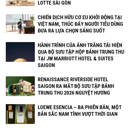
LOTTE SÀI GÒN
CHIẾN DỊCH HỮU CƠ EU KHỞI ĐỘNG TẠI
VIỆT NAM, THÚC ĐẨY NGƯỜI TIÊU DÙNG
ĐƯA RA LỰA CHỌN SÁNG SUỐT
HÀNH TRÌNH CỦA ÁNH TRĂNG TÁI HIỆN
QUA BỘ SƯU TẬP HỘP BÁNH TRUNG THU
TẠI JW MARRIOTT HOTEL & SUITES
SAIGON
RENAISSANCE RIVERSIDE HOTEL
SAIGON RA MẮT BỘ SƯU TẬP BÁNH
TRUNG THU 2026 NGUYỆT HƯƠNG
LOEWE ESENCIA – BA PHIÊN BẢN, MỘT
BẢN SẮC NAM TÍNH VƯỢT THỜI GIAN