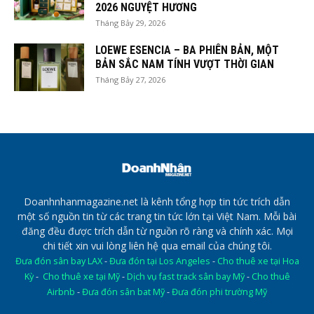
2026 NGUYỆT HƯƠNG
Tháng Bảy 29, 2026
LOEWE ESENCIA – BA PHIÊN BẢN, MỘT
BẢN SẮC NAM TÍNH VƯỢT THỜI GIAN
Tháng Bảy 27, 2026
Doanhnhanmagazine.net là kênh tổng hợp tin tức trích dẫn
một số nguồn tin từ các trang tin tức lớn tại Việt Nam. Mỗi bài
đăng đều được trích dẫn từ nguồn rõ ràng và chính xác. Mọi
chi tiết xin vui lòng liên hệ qua email của chúng tôi.
Đưa đón sân bay LAX
-
Đưa đón tại Los Angeles
-
Cho thuê xe tại Hoa
Kỳ
-
Cho thuê xe tại Mỹ
-
Dịch vụ fast track sân bay Mỹ
-
Cho thuê
Airbnb
-
Đưa đón sân bat Mỹ
-
Đưa đón phi trường Mỹ