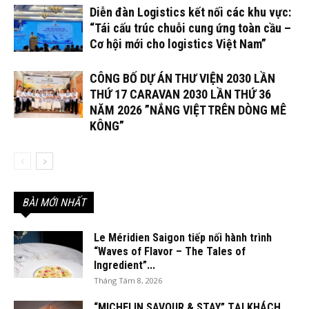
Diễn đàn Logistics kết nối các khu vực:
“Tái cấu trúc chuỗi cung ứng toàn cầu –
Cơ hội mới cho logistics Việt Nam”
CÔNG BỐ DỰ ÁN THƯ VIỆN 2030 LẦN
THỨ 17 CARAVAN 2030 LẦN THỨ 36
NĂM 2026 ”NẮNG VIỆT TRÊN DÒNG MÊ
KÔNG”
BÀI MỚI NHẤT
Le Méridien Saigon tiếp nối hành trình
“Waves of Flavor – The Tales of
Ingredient”...
Tháng Tám 8, 2026
“MICHELIN SAVOUR & STAY” TẠI KHÁCH