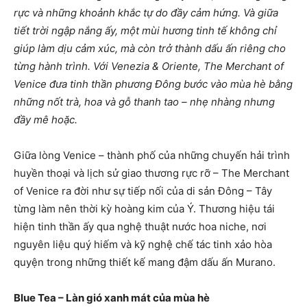
rực và những khoảnh khắc tự do đầy cảm hứng. Và giữa
tiết trời ngập nắng ấy, một mùi hương tinh tế không chỉ
giúp làm dịu cảm xúc, mà còn trở thành dấu ấn riêng cho
từng hành trình. Với Venezia & Oriente, The Merchant of
Venice đưa tinh thần phương Đông bước vào mùa hè bằng
những nốt trà, hoa và gỗ thanh tao – nhẹ nhàng nhưng
đầy mê hoặc.
Giữa lòng Venice – thành phố của những chuyến hải trình
huyền thoại và lịch sử giao thương rực rỡ – The Merchant
of Venice ra đời như sự tiếp nối của di sản Đông – Tây
từng làm nên thời kỳ hoàng kim của Ý. Thương hiệu tái
hiện tinh thần ấy qua nghệ thuật nước hoa niche, nơi
nguyên liệu quý hiếm và kỹ nghệ chế tác tinh xảo hòa
quyện trong những thiết kế mang đậm dấu ấn Murano.
Blue Tea – Làn gió xanh mát của mùa hè