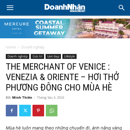
Home
Doanh nghiệp
Doanh nghiệp
Giải trí
Làm Đẹp
Lifestyle
THE MERCHANT OF VENICE :
VENEZIA & ORIENTE – HƠI THỞ
PHƯƠNG ĐÔNG CHO MÙA HÈ
Bởi
Minh Thiên
-
Tháng Sáu 3, 2026
Mùa hè luôn mang theo những chuyến đi, ánh nắng vàng