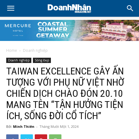
Home
Doanh nghiệp
Doanh nghiệp
Sống Đẹp
TAIWAN EXCELLENCE GÂY ẤN
TƯỢNG VỚI PHỤ NỮ VIỆT NHỜ
CHIẾN DỊCH CHÀO ĐÓN 20.10
MANG TÊN “TẬN HƯỞNG TIỆN
ÍCH, SỐNG ĐỜI CỔ TÍCH”
Bởi
Minh Thiên
-
Tháng Mười Một 1, 2024