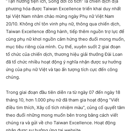
“Tận hưởng tiện ích, Sống đời cổ tích” là chiến dịch địa
phương hóa được Taiwan Excellence triển khai duy nhất
tại Việt Nam nhằm chào mừng ngày Phụ nữ Việt Nam
20/10. Không chỉ tôn vinh phụ nữ, thông qua chiến dịch,
Taiwan Excellence đồng hành, tiếp thêm nguồn trợ lực để
cùng phụ nữ khơi nguồn cảm hứng theo đuổi mong muốn,
mục tiêu riêng của mình. Cụ thể, xuyên suốt 2 giai đoạn
tổ chức của chiến dịch, thương hiệu giải thưởng Đài Loan
đã tổ chức nhiều hoạt động ý nghĩa nhận được sự hưởng
ứng của phụ nữ Việt và tạo ấn tượng tích cực đến công
chúng.
Trong giai đoạn đầu tiên diễn ra từ ngày 07 đến ngày 18
tháng 10, hơn 1.000 phụ nữ đã tham gia hoạt động “Viết
điều tim thích, Xây cổ tích nhiệm màu”, củng cố quyết tâm
theo đuổi những mong muốn bên trong bằng cách viết
chúng ra và gửi về cho Taiwan Excellence. Hoạt động
nhận được sự hưởng ứng tại website