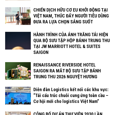
CHIẾN DỊCH HỮU CƠ EU KHỞI ĐỘNG TẠI
VIỆT NAM, THÚC ĐẨY NGƯỜI TIÊU DÙNG
ĐƯA RA LỰA CHỌN SÁNG SUỐT
HÀNH TRÌNH CỦA ÁNH TRĂNG TÁI HIỆN
QUA BỘ SƯU TẬP HỘP BÁNH TRUNG THU
TẠI JW MARRIOTT HOTEL & SUITES
SAIGON
RENAISSANCE RIVERSIDE HOTEL
SAIGON RA MẮT BỘ SƯU TẬP BÁNH
TRUNG THU 2026 NGUYỆT HƯƠNG
Diễn đàn Logistics kết nối các khu vực:
“Tái cấu trúc chuỗi cung ứng toàn cầu –
Cơ hội mới cho logistics Việt Nam”
CÔNG BỐ DỰ ÁN THƯ VIỆN 2030 LẦN