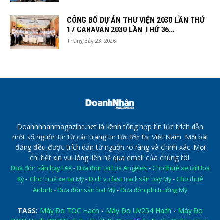
CÔNG BỐ DỰ ÁN THƯ VIỆN 2030 LẦN THỨ
17 CARAVAN 2030 LẦN THỨ 36...
Tháng Bảy 23, 2026
Doanhnhanmagazine.net là kênh tổng hợp tin tức trích dẫn
một số nguồn tin từ các trang tin tức lớn tại Việt Nam. Mỗi bài
đăng đều được trích dẫn từ nguồn rõ ràng và chính xác. Mọi
chi tiết xin vui lòng liên hệ qua email của chúng tôi.
Đưa đón sân bay LAX
-
Đưa đón tại Los Angeles
-
Cho thuê xe tại Hoa
Kỳ
-
Cho thuê xe tại Mỹ
-
Dịch vụ fast track sân bay Mỹ
-
Cho thuê
Airbnb
-
Đưa đón sân bat Mỹ
-
Đưa đón phi trường Mỹ
TAGS:
Máy Đo TOC Hach
-
Máy Đo UV254 Hach
-
Máy Đo