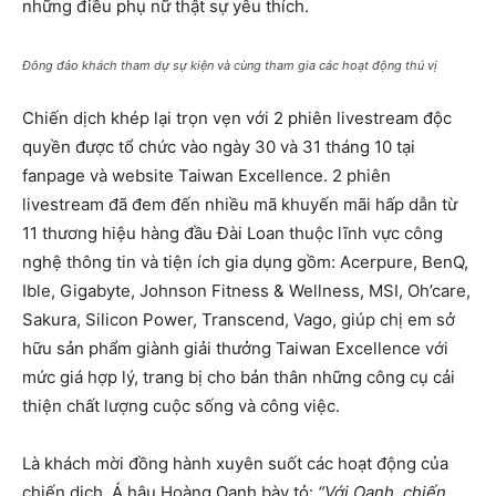
những điều phụ nữ thật sự yêu thích.
Đông đảo khách tham dự sự kiện và cùng tham gia các hoạt động thú vị
Chiến dịch khép lại trọn vẹn với 2 phiên livestream độc
quyền được tổ chức vào ngày 30 và 31 tháng 10 tại
fanpage và website Taiwan Excellence. 2 phiên
livestream đã đem đến nhiều mã khuyến mãi hấp dẫn từ
11 thương hiệu hàng đầu Đài Loan thuộc lĩnh vực công
nghệ thông tin và tiện ích gia dụng gồm: Acerpure, BenQ,
Ible, Gigabyte, Johnson Fitness & Wellness, MSI, Oh’care,
Sakura, Silicon Power, Transcend, Vago, giúp chị em sở
hữu sản phẩm giành giải thưởng Taiwan Excellence với
mức giá hợp lý, trang bị cho bản thân những công cụ cải
thiện chất lượng cuộc sống và công việc.
Là khách mời đồng hành xuyên suốt các hoạt động của
chiến dịch, Á hậu Hoàng Oanh bày tỏ:
“Với Oanh, chiến