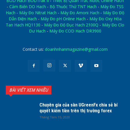
BOD Hach BODTrak II
-
Thiết Bị Quan Trắc Nước Online Hach
-
Cảm Biến DO Hach
-
Bộ Thuốc Thử TNT Hach
-
Máy Đo TSS
Hach
-
Máy Đo Nitrat Hach
-
Máy Đo Amoni Hach
-
Máy Đo Độ
Dẫn Điện Hach
-
Máy Đo pH Online Hach
-
Máy Đo Oxy Hòa
Tan Hach HQ1130
-
Máy Đo Độ Đục Hach 2100Q
-
Máy Đo Clo
Dư Hach
-
Máy Đo COD Hach DR3900
Contact us:
doanhnhanmagazine@gmail.com
BÀI VIẾT XEM NHIỀU
Chuyên gia của sàn UGreenFx chia sẻ bí
quyết kiếm tiền trên thị trường forex
Tháng Tám 15, 2020