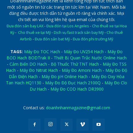
Doanhnhanmagazine.net là kênh tổng hợp tin tức trích dẫn
một số nguồn tin từ các trang tin tức lớn tại Việt Nam. Mỗi bài
đăng đều được trích dẫn từ nguồn rõ ràng và chính xác. Mọi
chi tiết xin vui lòng liên hệ qua email của chúng tôi.
Đưa đón sân bay LAX
-
Đưa đón tại Los Angeles
-
Cho thuê xe tại Hoa
Kỳ
-
Cho thuê xe tại Mỹ
-
Dịch vụ fast track sân bay Mỹ
-
Cho thuê
Airbnb
-
Đưa đón sân bat Mỹ
-
Đưa đón phi trường Mỹ
TAGS:
Máy Đo TOC Hach
-
Máy Đo UV254 Hach
-
Máy Đo
BOD Hach BODTrak II
-
Thiết Bị Quan Trắc Nước Online Hach
-
Cảm Biến DO Hach
-
Bộ Thuốc Thử TNT Hach
-
Máy Đo TSS
Hach
-
Máy Đo Nitrat Hach
-
Máy Đo Amoni Hach
-
Máy Đo Độ
Dẫn Điện Hach
-
Máy Đo pH Online Hach
-
Máy Đo Oxy Hòa
Tan Hach HQ1130
-
Máy Đo Độ Đục Hach 2100Q
-
Máy Đo Clo
Dư Hach
-
Máy Đo COD Hach DR3900
Contact us:
doanhnhanmagazine@gmail.com