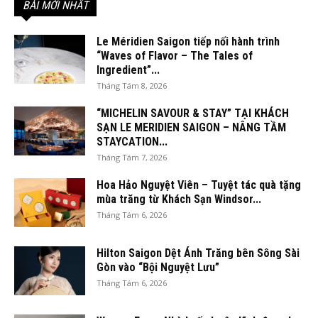
BÀI MỚI NHẤT
Le Méridien Saigon tiếp nối hành trình
“Waves of Flavor – The Tales of
Ingredient”...
Tháng Tám 8, 2026
“MICHELIN SAVOUR & STAY” TẠI KHÁCH
SẠN LE MERIDIEN SAIGON – NÂNG TẦM
STAYCATION...
Tháng Tám 7, 2026
Hoa Hảo Nguyệt Viên – Tuyệt tác quà tặng
mùa trăng từ Khách Sạn Windsor...
Tháng Tám 6, 2026
Hilton Saigon Dệt Ánh Trăng bên Sông Sài
Gòn vào “Bội Nguyệt Lưu”
Tháng Tám 6, 2026