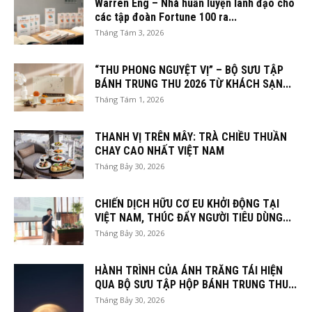
Warren Eng – Nhà huấn luyện lãnh đạo cho
các tập đoàn Fortune 100 ra...
Tháng Tám 3, 2026
“THU PHONG NGUYỆT VỊ” – BỘ SƯU TẬP
BÁNH TRUNG THU 2026 TỪ KHÁCH SẠN...
Tháng Tám 1, 2026
THANH VỊ TRÊN MÂY: TRÀ CHIỀU THUẦN
CHAY CAO NHẤT VIỆT NAM
Tháng Bảy 30, 2026
CHIẾN DỊCH HỮU CƠ EU KHỞI ĐỘNG TẠI
VIỆT NAM, THÚC ĐẨY NGƯỜI TIÊU DÙNG...
Tháng Bảy 30, 2026
HÀNH TRÌNH CỦA ÁNH TRĂNG TÁI HIỆN
QUA BỘ SƯU TẬP HỘP BÁNH TRUNG THU...
Tháng Bảy 30, 2026