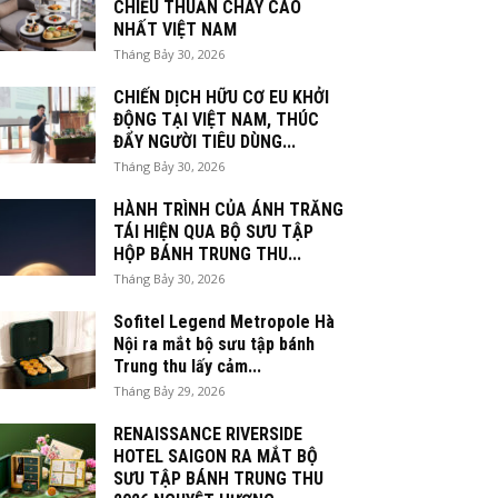
CHIỀU THUẦN CHAY CAO
NHẤT VIỆT NAM
Tháng Bảy 30, 2026
CHIẾN DỊCH HỮU CƠ EU KHỞI
ĐỘNG TẠI VIỆT NAM, THÚC
ĐẨY NGƯỜI TIÊU DÙNG...
Tháng Bảy 30, 2026
HÀNH TRÌNH CỦA ÁNH TRĂNG
TÁI HIỆN QUA BỘ SƯU TẬP
HỘP BÁNH TRUNG THU...
Tháng Bảy 30, 2026
Sofitel Legend Metropole Hà
Nội ra mắt bộ sưu tập bánh
Trung thu lấy cảm...
Tháng Bảy 29, 2026
RENAISSANCE RIVERSIDE
HOTEL SAIGON RA MẮT BỘ
SƯU TẬP BÁNH TRUNG THU