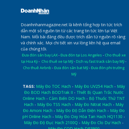
Doanhnhanmagazine.net là kênh tổng hợp tin tức trích
dẫn một số nguồn tin từ các trang tin tức lớn tại Việt
Nam. Mỗi bài đăng đều được trích dẫn từ nguồn rõ ràng
và chính xác. Mọi chi tiết xin vui lòng liên hệ qua email
của chúng tôi.
Đưa đón sân bay LAX
-
Đưa đón tại Los Angeles
-
Cho thuê xe
tại Hoa Kỳ
-
Cho thuê xe tại Mỹ
-
Dịch vụ fast track sân bay Mỹ
-
Cho thuê Airbnb
-
Đưa đón sân bat Mỹ
-
Đưa đón phi trường
Mỹ
TAGS:
Máy Đo TOC Hach
-
Máy Đo UV254 Hach
-
Máy
Đo BOD Hach BODTrak II
-
Thiết Bị Quan Trắc Nước
Online Hach
-
Cảm Biến DO Hach
-
Bộ Thuốc Thử TNT
Hach
-
Máy Đo TSS Hach
-
Máy Đo Nitrat Hach
-
Máy
Đo Amoni Hach
-
Máy Đo Độ Dẫn Điện Hach
-
Máy Đo
pH Online Hach
-
Máy Đo Oxy Hòa Tan Hach HQ1130
-
Máy Đo Độ Đục Hach 2100Q
-
Máy Đo Clo Dư Hach
-
Máy Đo COD Hach DR3900