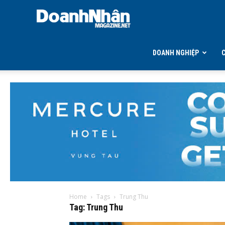
DOANH
NHÂN
DOANH NGHIỆP
MAGAZINE
Home
Tags
Trung Thu
Tag: Trung Thu