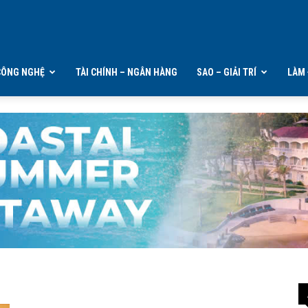
CÔNG NGHỆ
TÀI CHÍNH – NGÂN HÀNG
SAO – GIẢI TRÍ
LÀM 