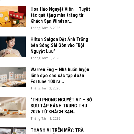
Hoa Hảo Nguyệt Viên – Tuyệt
tác quà tặng mùa trăng từ
Khách Sạn Windsor...
Tháng Tám 6, 2026
Hilton Saigon Dệt Ánh Trăng
bên Sông Sài Gòn vào “Bội
Nguyệt Lưu”
Tháng Tám 6, 2026
Warren Eng – Nhà huấn luyện
lãnh đạo cho các tập đoàn
Fortune 100 ra...
Tháng Tám 3, 2026
“THU PHONG NGUYỆT VỊ” – BỘ
SƯU TẬP BÁNH TRUNG THU
2026 TỪ KHÁCH SẠN...
Tháng Tám 1, 2026
THANH VỊ TRÊN MÂY: TRÀ