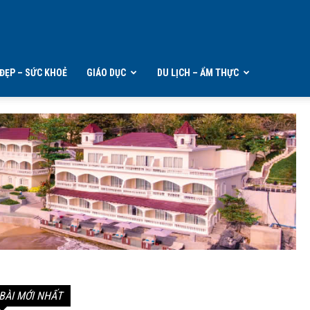
ĐẸP – SỨC KHOẺ
GIÁO DỤC
DU LỊCH – ẨM THỰC
BÀI MỚI NHẤT