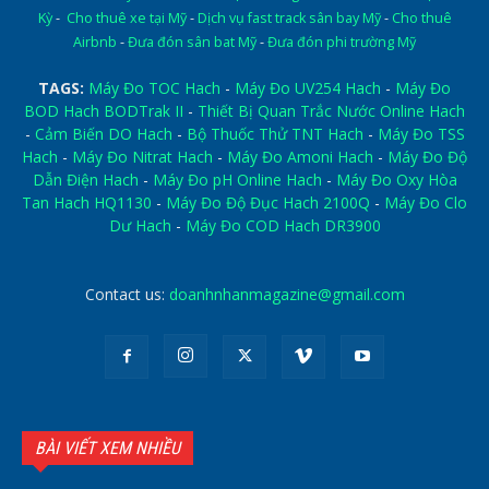
Kỳ
-
Cho thuê xe tại Mỹ
-
Dịch vụ fast track sân bay Mỹ
-
Cho thuê
Airbnb
-
Đưa đón sân bat Mỹ
-
Đưa đón phi trường Mỹ
TAGS:
Máy Đo TOC Hach
-
Máy Đo UV254 Hach
-
Máy Đo
BOD Hach BODTrak II
-
Thiết Bị Quan Trắc Nước Online Hach
-
Cảm Biến DO Hach
-
Bộ Thuốc Thử TNT Hach
-
Máy Đo TSS
Hach
-
Máy Đo Nitrat Hach
-
Máy Đo Amoni Hach
-
Máy Đo Độ
Dẫn Điện Hach
-
Máy Đo pH Online Hach
-
Máy Đo Oxy Hòa
Tan Hach HQ1130
-
Máy Đo Độ Đục Hach 2100Q
-
Máy Đo Clo
Dư Hach
-
Máy Đo COD Hach DR3900
Contact us:
doanhnhanmagazine@gmail.com
BÀI VIẾT XEM NHIỀU