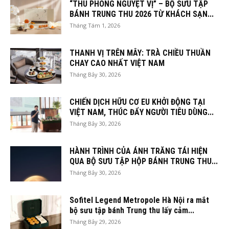
“THU PHONG NGUYỆT VỊ” – BỘ SƯU TẬP
BÁNH TRUNG THU 2026 TỪ KHÁCH SẠN...
Tháng Tám 1, 2026
THANH VỊ TRÊN MÂY: TRÀ CHIỀU THUẦN
CHAY CAO NHẤT VIỆT NAM
Tháng Bảy 30, 2026
CHIẾN DỊCH HỮU CƠ EU KHỞI ĐỘNG TẠI
VIỆT NAM, THÚC ĐẨY NGƯỜI TIÊU DÙNG...
Tháng Bảy 30, 2026
HÀNH TRÌNH CỦA ÁNH TRĂNG TÁI HIỆN
QUA BỘ SƯU TẬP HỘP BÁNH TRUNG THU...
Tháng Bảy 30, 2026
Sofitel Legend Metropole Hà Nội ra mắt
bộ sưu tập bánh Trung thu lấy cảm...
Tháng Bảy 29, 2026