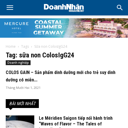
Home
Tags
Sữa non ColosIgG24
Tag: sữa non ColosIgG24
Doanh nghiệp
COLOS GAIN – Sản phẩm dinh dưỡng mới cho trẻ suy dinh
dưỡng có miễn...
Tháng Mười Hai 1, 2021
BÀI MỚI NHẤT
Le Méridien Saigon tiếp nối hành trình
“Waves of Flavor – The Tales of