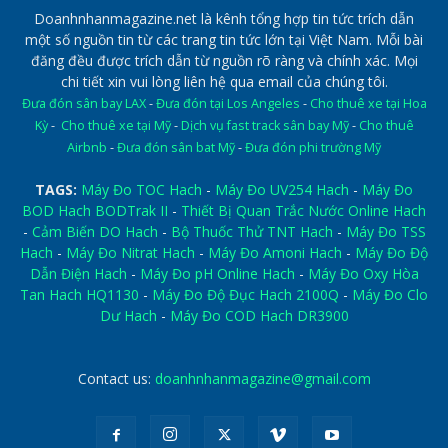
Doanhnhanmagazine.net là kênh tổng hợp tin tức trích dẫn
một số nguồn tin từ các trang tin tức lớn tại Việt Nam. Mỗi bài
đăng đều được trích dẫn từ nguồn rõ ràng và chính xác. Mọi
chi tiết xin vui lòng liên hệ qua email của chúng tôi.
Đưa đón sân bay LAX
-
Đưa đón tại Los Angeles
-
Cho thuê xe tại Hoa
Kỳ
-
Cho thuê xe tại Mỹ
-
Dịch vụ fast track sân bay Mỹ
-
Cho thuê
Airbnb
-
Đưa đón sân bat Mỹ
-
Đưa đón phi trường Mỹ
TAGS:
Máy Đo TOC Hach
-
Máy Đo UV254 Hach
-
Máy Đo
BOD Hach BODTrak II
-
Thiết Bị Quan Trắc Nước Online Hach
-
Cảm Biến DO Hach
-
Bộ Thuốc Thử TNT Hach
-
Máy Đo TSS
Hach
-
Máy Đo Nitrat Hach
-
Máy Đo Amoni Hach
-
Máy Đo Độ
Dẫn Điện Hach
-
Máy Đo pH Online Hach
-
Máy Đo Oxy Hòa
Tan Hach HQ1130
-
Máy Đo Độ Đục Hach 2100Q
-
Máy Đo Clo
Dư Hach
-
Máy Đo COD Hach DR3900
Contact us:
doanhnhanmagazine@gmail.com