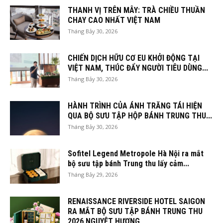
THANH VỊ TRÊN MÂY: TRÀ CHIỀU THUẦN
CHAY CAO NHẤT VIỆT NAM
Tháng Bảy 30, 2026
CHIẾN DỊCH HỮU CƠ EU KHỞI ĐỘNG TẠI
VIỆT NAM, THÚC ĐẨY NGƯỜI TIÊU DÙNG...
Tháng Bảy 30, 2026
HÀNH TRÌNH CỦA ÁNH TRĂNG TÁI HIỆN
QUA BỘ SƯU TẬP HỘP BÁNH TRUNG THU...
Tháng Bảy 30, 2026
Sofitel Legend Metropole Hà Nội ra mắt
bộ sưu tập bánh Trung thu lấy cảm...
Tháng Bảy 29, 2026
RENAISSANCE RIVERSIDE HOTEL SAIGON
RA MẮT BỘ SƯU TẬP BÁNH TRUNG THU
2026 NGUYỆT HƯƠNG