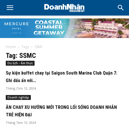
Home
Tags
SSMC
Tag: SSMC
Du lịch - Ẩm thực
Sự kiện buffet chay tại Saigon South Marina Club Quận 7:
Ghi dấu ấn với...
Tháng Chín 12, 2024
Doanh nghiệp
ĂN CHAY XU HƯỚNG MỚI TRONG LỐI SỐNG DOANH NHÂN
TRẺ HIỆN ĐẠI
Tháng Tám 13, 2024