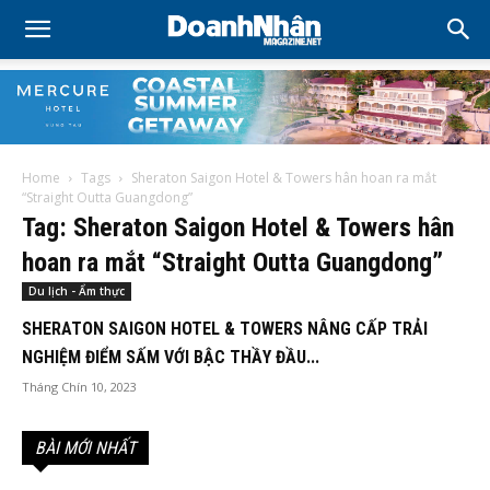
Home
Tags
Sheraton Saigon Hotel & Towers hân hoan ra mắt
“Straight Outta Guangdong”
Tag: Sheraton Saigon Hotel & Towers hân
hoan ra mắt “Straight Outta Guangdong”
Du lịch - Ẩm thực
SHERATON SAIGON HOTEL & TOWERS NÂNG CẤP TRẢI
NGHIỆM ĐIỂM SẤM VỚI BẬC THẦY ĐẦU...
Tháng Chín 10, 2023
BÀI MỚI NHẤT