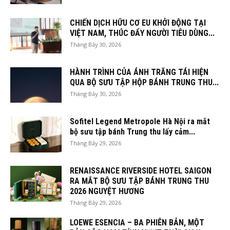
CHIẾN DỊCH HỮU CƠ EU KHỞI ĐỘNG TẠI
VIỆT NAM, THÚC ĐẨY NGƯỜI TIÊU DÙNG...
Tháng Bảy 30, 2026
HÀNH TRÌNH CỦA ÁNH TRĂNG TÁI HIỆN
QUA BỘ SƯU TẬP HỘP BÁNH TRUNG THU...
Tháng Bảy 30, 2026
Sofitel Legend Metropole Hà Nội ra mắt
bộ sưu tập bánh Trung thu lấy cảm...
Tháng Bảy 29, 2026
RENAISSANCE RIVERSIDE HOTEL SAIGON
RA MẮT BỘ SƯU TẬP BÁNH TRUNG THU
2026 NGUYỆT HƯƠNG
Tháng Bảy 29, 2026
LOEWE ESENCIA – BA PHIÊN BẢN, MỘT