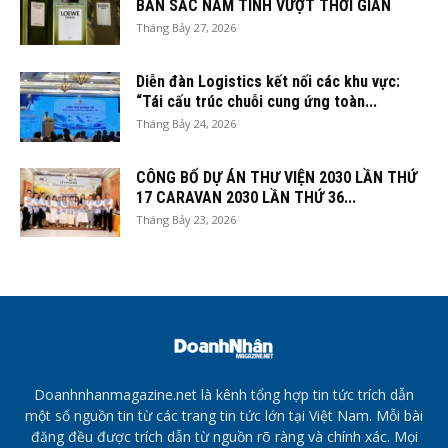
BẢN SẮC NAM TÍNH VƯỢT THỜI GIAN
Tháng Bảy 27, 2026
Diễn đàn Logistics kết nối các khu vực:
“Tái cấu trúc chuỗi cung ứng toàn...
Tháng Bảy 24, 2026
CÔNG BỐ DỰ ÁN THƯ VIỆN 2030 LẦN THỨ
17 CARAVAN 2030 LẦN THỨ 36...
Tháng Bảy 23, 2026
Doanhnhanmagazine.net là kênh tổng hợp tin tức trích dẫn
một số nguồn tin từ các trang tin tức lớn tại Việt Nam. Mỗi bài
đăng đều được trích dẫn từ nguồn rõ ràng và chính xác. Mọi