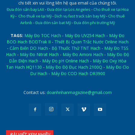
chi tiết xin vui lòng liên hệ qua email của chúng tôi.
Đưa đón sân bay LAX
-
Đưa đón tại Los Angeles
-
Cho thuê xe tại Hoa
Kỳ
-
Cho thuê xe tại Mỹ
-
Dịch vụ fast track sân bay Mỹ
-
Cho thuê
Airbnb
-
Đưa đón sân bat Mỹ
-
Đưa đón phi trường Mỹ
TAGS:
Máy Đo TOC Hach
-
Máy Đo UV254 Hach
-
Máy Đo
BOD Hach BODTrak II
-
Thiết Bị Quan Trắc Nước Online Hach
-
Cảm Biến DO Hach
-
Bộ Thuốc Thử TNT Hach
-
Máy Đo TSS
Hach
-
Máy Đo Nitrat Hach
-
Máy Đo Amoni Hach
-
Máy Đo Độ
Dẫn Điện Hach
-
Máy Đo pH Online Hach
-
Máy Đo Oxy Hòa
Tan Hach HQ1130
-
Máy Đo Độ Đục Hach 2100Q
-
Máy Đo Clo
Dư Hach
-
Máy Đo COD Hach DR3900
Contact us:
doanhnhanmagazine@gmail.com
BÀI VIẾT XEM NHIỀU