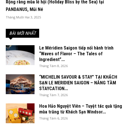
Rộng ràng mùa lễ hội (Holiday Bliss by the Sea) tại
PANDANUS, Mũi Né
Tháng Mười Hai 3, 2025
BÀI MỚI NHẤT
Le Méridien Saigon tiếp nối hành trình
“Waves of Flavor – The Tales of
Ingredient”...
Tháng Tám 8, 2026
“MICHELIN SAVOUR & STAY” TẠI KHÁCH
SẠN LE MERIDIEN SAIGON – NÂNG TẦM
STAYCATION...
Tháng Tám 7, 2026
Hoa Hảo Nguyệt Viên – Tuyệt tác quà tặng
mùa trăng từ Khách Sạn Windsor...
Tháng Tám 6, 2026