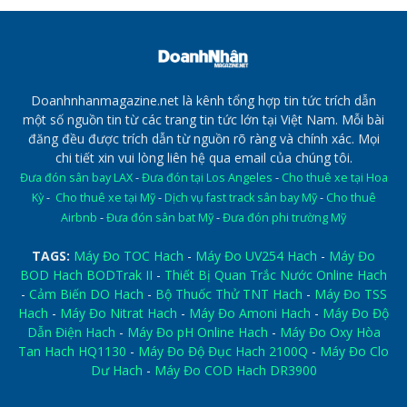
Doanhnhanmagazine.net là kênh tổng hợp tin tức trích dẫn
một số nguồn tin từ các trang tin tức lớn tại Việt Nam. Mỗi bài
đăng đều được trích dẫn từ nguồn rõ ràng và chính xác. Mọi
chi tiết xin vui lòng liên hệ qua email của chúng tôi.
Đưa đón sân bay LAX
-
Đưa đón tại Los Angeles
-
Cho thuê xe tại Hoa
Kỳ
-
Cho thuê xe tại Mỹ
-
Dịch vụ fast track sân bay Mỹ
-
Cho thuê
Airbnb
-
Đưa đón sân bat Mỹ
-
Đưa đón phi trường Mỹ
TAGS:
Máy Đo TOC Hach
-
Máy Đo UV254 Hach
-
Máy Đo
BOD Hach BODTrak II
-
Thiết Bị Quan Trắc Nước Online Hach
-
Cảm Biến DO Hach
-
Bộ Thuốc Thử TNT Hach
-
Máy Đo TSS
Hach
-
Máy Đo Nitrat Hach
-
Máy Đo Amoni Hach
-
Máy Đo Độ
Dẫn Điện Hach
-
Máy Đo pH Online Hach
-
Máy Đo Oxy Hòa
Tan Hach HQ1130
-
Máy Đo Độ Đục Hach 2100Q
-
Máy Đo Clo
Dư Hach
-
Máy Đo COD Hach DR3900