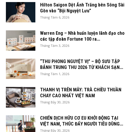
Hilton Saigon Dệt Ánh Trăng bên Sông Sài
Gòn vào “Bội Nguyệt Lưu”
Tháng Tám 6, 2026
Warren Eng – Nhà huấn luyện lãnh đạo cho
các tập đoàn Fortune 100 ra...
Tháng Tám 3, 2026
“THU PHONG NGUYỆT VỊ” – BỘ SƯU TẬP
BÁNH TRUNG THU 2026 TỪ KHÁCH SẠN...
Tháng Tám 1, 2026
THANH VỊ TRÊN MÂY: TRÀ CHIỀU THUẦN
CHAY CAO NHẤT VIỆT NAM
Tháng Bảy 30, 2026
CHIẾN DỊCH HỮU CƠ EU KHỞI ĐỘNG TẠI
VIỆT NAM, THÚC ĐẨY NGƯỜI TIÊU DÙNG...
Tháng Bảy 30, 2026