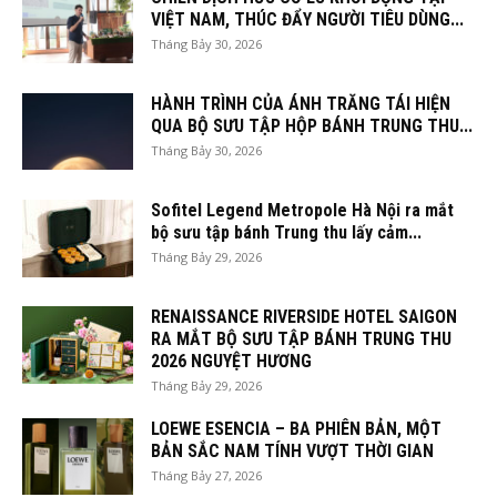
VIỆT NAM, THÚC ĐẨY NGƯỜI TIÊU DÙNG...
Tháng Bảy 30, 2026
HÀNH TRÌNH CỦA ÁNH TRĂNG TÁI HIỆN
QUA BỘ SƯU TẬP HỘP BÁNH TRUNG THU...
Tháng Bảy 30, 2026
Sofitel Legend Metropole Hà Nội ra mắt
bộ sưu tập bánh Trung thu lấy cảm...
Tháng Bảy 29, 2026
RENAISSANCE RIVERSIDE HOTEL SAIGON
RA MẮT BỘ SƯU TẬP BÁNH TRUNG THU
2026 NGUYỆT HƯƠNG
Tháng Bảy 29, 2026
LOEWE ESENCIA – BA PHIÊN BẢN, MỘT
BẢN SẮC NAM TÍNH VƯỢT THỜI GIAN
Tháng Bảy 27, 2026