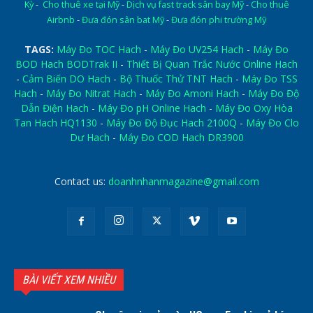
Kỳ
-
Cho thuê xe tại Mỹ
-
Dịch vụ fast track sân bay Mỹ
-
Cho thuê
Airbnb
-
Đưa đón sân bat Mỹ
-
Đưa đón phi trường Mỹ
TAGS:
Máy Đo TOC Hach
-
Máy Đo UV254 Hach
-
Máy Đo
BOD Hach BODTrak II
-
Thiết Bị Quan Trắc Nước Online Hach
-
Cảm Biến DO Hach
-
Bộ Thuốc Thử TNT Hach
-
Máy Đo TSS
Hach
-
Máy Đo Nitrat Hach
-
Máy Đo Amoni Hach
-
Máy Đo Độ
Dẫn Điện Hach
-
Máy Đo pH Online Hach
-
Máy Đo Oxy Hòa
Tan Hach HQ1130
-
Máy Đo Độ Đục Hach 2100Q
-
Máy Đo Clo
Dư Hach
-
Máy Đo COD Hach DR3900
Contact us:
doanhnhanmagazine@gmail.com
BÀI VIẾT XEM NHIỀU