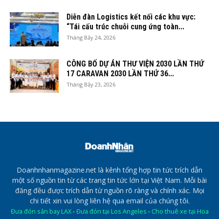
Diễn đàn Logistics kết nối các khu vực:
“Tái cấu trúc chuỗi cung ứng toàn...
Tháng Bảy 24, 2026
CÔNG BỐ DỰ ÁN THƯ VIỆN 2030 LẦN THỨ
17 CARAVAN 2030 LẦN THỨ 36...
Tháng Bảy 23, 2026
Doanhnhanmagazine.net là kênh tổng hợp tin tức trích dẫn
một số nguồn tin từ các trang tin tức lớn tại Việt Nam. Mỗi bài
đăng đều được trích dẫn từ nguồn rõ ràng và chính xác. Mọi
chi tiết xin vui lòng liên hệ qua email của chúng tôi.
Đưa đón sân bay LAX
-
Đưa đón tại Los Angeles
-
Cho thuê xe tại Hoa