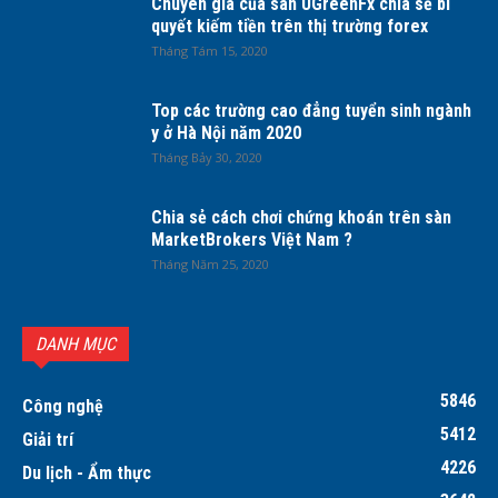
Chuyên gia của sàn UGreenFx chia sẻ bí
quyết kiếm tiền trên thị trường forex
Tháng Tám 15, 2020
Top các trường cao đẳng tuyển sinh ngành
y ở Hà Nội năm 2020
Tháng Bảy 30, 2020
Chia sẻ cách chơi chứng khoán trên sàn
MarketBrokers Việt Nam ?
Tháng Năm 25, 2020
DANH MỤC
5846
Công nghệ
5412
Giải trí
4226
Du lịch - Ẩm thực