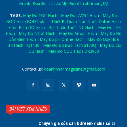
Airbnb
-
Đưa đón sân bat Mỹ
-
Đưa đón phi trường Mỹ
TAGS:
Máy Đo TOC Hach
-
Máy Đo UV254 Hach
-
Máy Đo
BOD Hach BODTrak II
-
Thiết Bị Quan Trắc Nước Online Hach
-
Cảm Biến DO Hach
-
Bộ Thuốc Thử TNT Hach
-
Máy Đo TSS
Hach
-
Máy Đo Nitrat Hach
-
Máy Đo Amoni Hach
-
Máy Đo Độ
Dẫn Điện Hach
-
Máy Đo pH Online Hach
-
Máy Đo Oxy Hòa
Tan Hach HQ1130
-
Máy Đo Độ Đục Hach 2100Q
-
Máy Đo Clo
Dư Hach
-
Máy Đo COD Hach DR3900
Contact us:
doanhnhanmagazine@gmail.com
BÀI VIẾT XEM NHIỀU
Chuyên gia của sàn UGreenFx chia sẻ bí