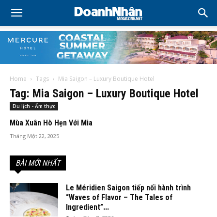
Home
Tags
Mia Saigon – Luxury Boutique Hotel
Tag: Mia Saigon – Luxury Boutique Hotel
Du lịch - Ẩm thực
Mùa Xuân Hò Hẹn Với Mia
Tháng Một 22, 2025
BÀI MỚI NHẤT
Le Méridien Saigon tiếp nối hành trình
“Waves of Flavor – The Tales of
Ingredient”...