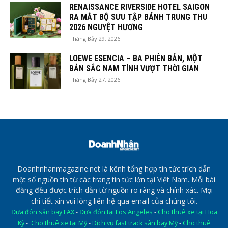
RENAISSANCE RIVERSIDE HOTEL SAIGON
RA MẮT BỘ SƯU TẬP BÁNH TRUNG THU
2026 NGUYỆT HƯƠNG
Tháng Bảy 29, 2026
LOEWE ESENCIA – BA PHIÊN BẢN, MỘT
BẢN SẮC NAM TÍNH VƯỢT THỜI GIAN
Tháng Bảy 27, 2026
Doanhnhanmagazine.net là kênh tổng hợp tin tức trích dẫn
một số nguồn tin từ các trang tin tức lớn tại Việt Nam. Mỗi bài
đăng đều được trích dẫn từ nguồn rõ ràng và chính xác. Mọi
chi tiết xin vui lòng liên hệ qua email của chúng tôi.
Đưa đón sân bay LAX
-
Đưa đón tại Los Angeles
-
Cho thuê xe tại Hoa
Kỳ
-
Cho thuê xe tại Mỹ
-
Dịch vụ fast track sân bay Mỹ
-
Cho thuê