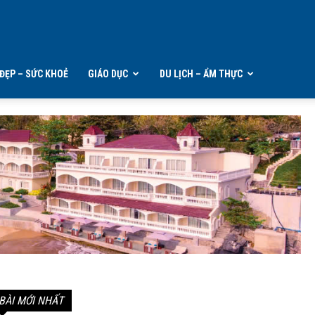
ĐẸP – SỨC KHOẺ
GIÁO DỤC
DU LỊCH – ẨM THỰC
BÀI MỚI NHẤT