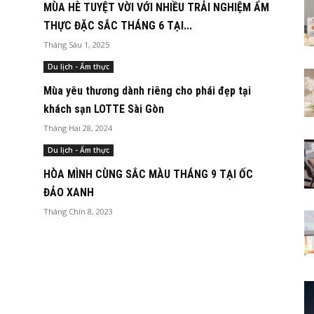
MÙA HÈ TUYỆT VỜI VỚI NHIỀU TRẢI NGHIỆM ẨM
THỰC ĐẶC SẮC THÁNG 6 TẠI...
Tháng Sáu 1, 2025
Du lịch - Ẩm thực
Mùa yêu thương dành riêng cho phái đẹp tại
khách sạn LOTTE Sài Gòn
Tháng Hai 28, 2024
Du lịch - Ẩm thực
HÒA MÌNH CÙNG SẮC MÀU THÁNG 9 TẠI ỐC
ĐẢO XANH
Tháng Chín 8, 2023