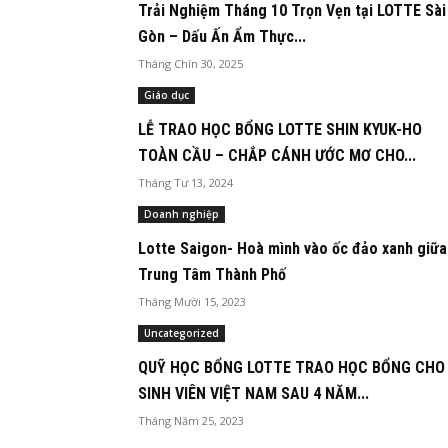
Trải Nghiệm Tháng 10 Trọn Vẹn tại LOTTE Sài
Gòn – Dấu Ấn Ẩm Thực...
Tháng Chín 30, 2025
Giáo dục
LỄ TRAO HỌC BỔNG LOTTE SHIN KYUK-HO
TOÀN CẦU – CHẮP CÁNH ƯỚC MƠ CHO...
Tháng Tư 13, 2024
Doanh nghiệp
Lotte Saigon- Hoà mình vào ốc đảo xanh giữa
Trung Tâm Thành Phố
Tháng Mười 15, 2023
Uncategorized
QUỸ HỌC BỔNG LOTTE TRAO HỌC BỔNG CHO
SINH VIÊN VIỆT NAM SAU 4 NĂM...
Tháng Năm 25, 2023