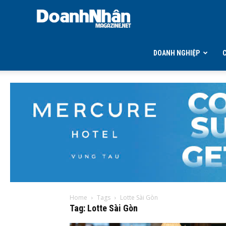
DOANH
NHÂN
DOANH NGHIỆP
MAGAZINE
Home
Tags
Lotte Sài Gòn
Tag: Lotte Sài Gòn