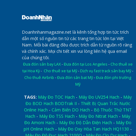
Doanhnhanmagazine.net là kênh tổng hợp tin tức trích
dẫn một số nguồn tin từ các trang tin tức lớn tại Việt
Nam. Mỗi bài đăng đều được trích dẫn từ nguồn rõ ràng
và chính xác. Mọi chi tiết xin vui lòng liên hệ qua email
của chúng tôi.
Đưa đón sân bay LAX
-
Đưa đón tại Los Angeles
-
Cho thuê xe
tại Hoa Kỳ
-
Cho thuê xe tại Mỹ
-
Dịch vụ fast track sân bay Mỹ
-
Cho thuê Airbnb
-
Đưa đón sân bat Mỹ
-
Đưa đón phi trường
Mỹ
TAGS:
Máy Đo TOC Hach
-
Máy Đo UV254 Hach
-
Máy
Đo BOD Hach BODTrak II
-
Thiết Bị Quan Trắc Nước
Online Hach
-
Cảm Biến DO Hach
-
Bộ Thuốc Thử TNT
Hach
-
Máy Đo TSS Hach
-
Máy Đo Nitrat Hach
-
Máy
Đo Amoni Hach
-
Máy Đo Độ Dẫn Điện Hach
-
Máy Đo
pH Online Hach
-
Máy Đo Oxy Hòa Tan Hach HQ1130
-
Máy Đo Độ Đục Hach 2100Q
-
Máy Đo Clo Dư Hach
-