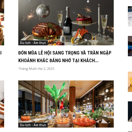
Du lịch - Ẩm thực
I
ĐÓN MÙA LỄ HỘI SANG TRỌNG VÀ TRÀN NGẬP
KHOẢNH KHẮC ĐÁNG NHỚ TẠI KHÁCH...
Tháng Mười Hai 2, 2025
Du lịch - Ẩm thực