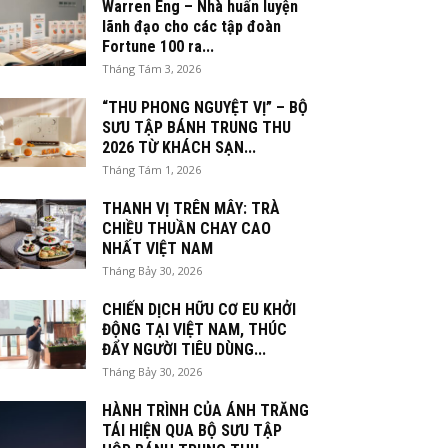
Warren Eng – Nhà huấn luyện
lãnh đạo cho các tập đoàn
Fortune 100 ra...
Tháng Tám 3, 2026
“THU PHONG NGUYỆT VỊ” – BỘ
SƯU TẬP BÁNH TRUNG THU
2026 TỪ KHÁCH SẠN...
Tháng Tám 1, 2026
THANH VỊ TRÊN MÂY: TRÀ
CHIỀU THUẦN CHAY CAO
NHẤT VIỆT NAM
Tháng Bảy 30, 2026
CHIẾN DỊCH HỮU CƠ EU KHỞI
ĐỘNG TẠI VIỆT NAM, THÚC
ĐẨY NGƯỜI TIÊU DÙNG...
Tháng Bảy 30, 2026
HÀNH TRÌNH CỦA ÁNH TRĂNG
TÁI HIỆN QUA BỘ SƯU TẬP