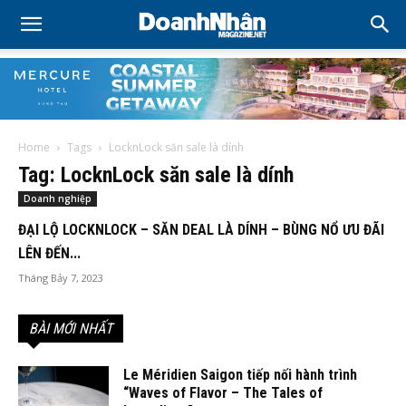
Home
Tags
LocknLock săn sale là dính
Tag: LocknLock săn sale là dính
Doanh nghiệp
ĐẠI LỘ LOCKNLOCK – SĂN DEAL LÀ DÍNH – BÙNG NỔ ƯU ĐÃI
LÊN ĐẾN...
Tháng Bảy 7, 2023
BÀI MỚI NHẤT
Le Méridien Saigon tiếp nối hành trình
“Waves of Flavor – The Tales of