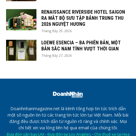
RENAISSANCE RIVERSIDE HOTEL SAIGON
RA MẮT BỘ SƯU TẬP BÁNH TRUNG THU
2026 NGUYỆT HƯƠNG
Tháng Bảy 29, 2026
LOEWE ESENCIA – BA PHIÊN BẢN, MỘT
BẢN SẮC NAM TÍNH VƯỢT THỜI GIAN
Tháng Bảy 27, 2026
Doanhnhanmagazine.net là kênh tổng hợp tin tức trích dẫn
một số nguồn tin từ các trang tin tức lớn tại Việt Nam. Mỗi bài
đăng đều được trích dẫn từ nguồn rõ ràng và chính xác. Mọi
chi tiết xin vui lòng liên hệ qua email của chúng tôi.
Đưa đón sân bay LAX
-
Đưa đón tại Los Angeles
-
Cho thuê xe tại Hoa