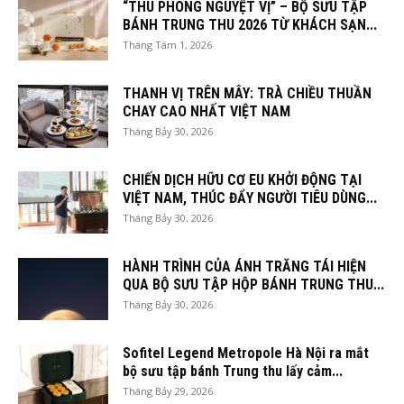
“THU PHONG NGUYỆT VỊ” – BỘ SƯU TẬP
BÁNH TRUNG THU 2026 TỪ KHÁCH SẠN...
Tháng Tám 1, 2026
THANH VỊ TRÊN MÂY: TRÀ CHIỀU THUẦN
CHAY CAO NHẤT VIỆT NAM
Tháng Bảy 30, 2026
CHIẾN DỊCH HỮU CƠ EU KHỞI ĐỘNG TẠI
VIỆT NAM, THÚC ĐẨY NGƯỜI TIÊU DÙNG...
Tháng Bảy 30, 2026
HÀNH TRÌNH CỦA ÁNH TRĂNG TÁI HIỆN
QUA BỘ SƯU TẬP HỘP BÁNH TRUNG THU...
Tháng Bảy 30, 2026
Sofitel Legend Metropole Hà Nội ra mắt
bộ sưu tập bánh Trung thu lấy cảm...
Tháng Bảy 29, 2026