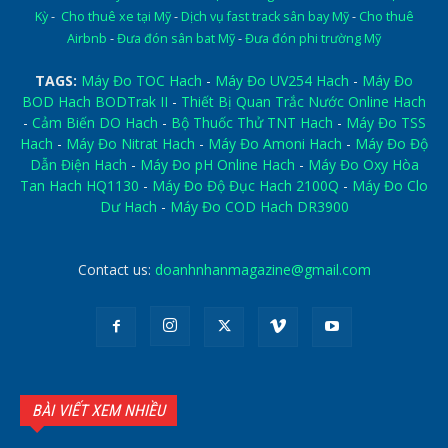
Kỳ
-
Cho thuê xe tại Mỹ
-
Dịch vụ fast track sân bay Mỹ
-
Cho thuê
Airbnb
-
Đưa đón sân bat Mỹ
-
Đưa đón phi trường Mỹ
TAGS:
Máy Đo TOC Hach
-
Máy Đo UV254 Hach
-
Máy Đo
BOD Hach BODTrak II
-
Thiết Bị Quan Trắc Nước Online Hach
-
Cảm Biến DO Hach
-
Bộ Thuốc Thử TNT Hach
-
Máy Đo TSS
Hach
-
Máy Đo Nitrat Hach
-
Máy Đo Amoni Hach
-
Máy Đo Độ
Dẫn Điện Hach
-
Máy Đo pH Online Hach
-
Máy Đo Oxy Hòa
Tan Hach HQ1130
-
Máy Đo Độ Đục Hach 2100Q
-
Máy Đo Clo
Dư Hach
-
Máy Đo COD Hach DR3900
Contact us:
doanhnhanmagazine@gmail.com
BÀI VIẾT XEM NHIỀU