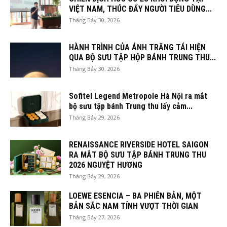
VIỆT NAM, THÚC ĐẨY NGƯỜI TIÊU DÙNG...
Tháng Bảy 30, 2026
HÀNH TRÌNH CỦA ÁNH TRĂNG TÁI HIỆN
QUA BỘ SƯU TẬP HỘP BÁNH TRUNG THU...
Tháng Bảy 30, 2026
Sofitel Legend Metropole Hà Nội ra mắt
bộ sưu tập bánh Trung thu lấy cảm...
Tháng Bảy 29, 2026
RENAISSANCE RIVERSIDE HOTEL SAIGON
RA MẮT BỘ SƯU TẬP BÁNH TRUNG THU
2026 NGUYỆT HƯƠNG
Tháng Bảy 29, 2026
LOEWE ESENCIA – BA PHIÊN BẢN, MỘT
BẢN SẮC NAM TÍNH VƯỢT THỜI GIAN
Tháng Bảy 27, 2026