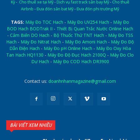
Kỳ
-
Cho thuê xe tại Mỹ
-
Dịch vụ fast track sân bay Mỹ
-
Cho thuê
Airbnb
-
Đưa đón sân bat Mỹ
-
Đưa đón phi trường Mỹ
TAGS:
Máy Đo TOC Hach
-
Máy Đo UV254 Hach
-
Máy Đo
BOD Hach BODTrak II
-
Thiết Bị Quan Trắc Nước Online Hach
-
Cảm Biến DO Hach
-
Bộ Thuốc Thử TNT Hach
-
Máy Đo TSS
Hach
-
Máy Đo Nitrat Hach
-
Máy Đo Amoni Hach
-
Máy Đo Độ
Dẫn Điện Hach
-
Máy Đo pH Online Hach
-
Máy Đo Oxy Hòa
Tan Hach HQ1130
-
Máy Đo Độ Đục Hach 2100Q
-
Máy Đo Clo
Dư Hach
-
Máy Đo COD Hach DR3900
Contact us:
doanhnhanmagazine@gmail.com
BÀI VIẾT XEM NHIỀU