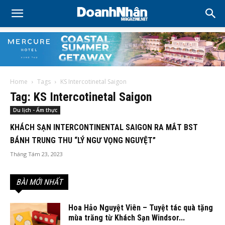
Home
Tags
KS Intercotinetal Saigon
Tag: KS Intercotinetal Saigon
Du lịch - Ẩm thực
KHÁCH SẠN INTERCONTINENTAL SAIGON RA MẮT BST
BÁNH TRUNG THU “LÝ NGƯ VỌNG NGUYỆT”
Tháng Tám 23, 2023
BÀI MỚI NHẤT
Hoa Hảo Nguyệt Viên – Tuyệt tác quà tặng
mùa trăng từ Khách Sạn Windsor...