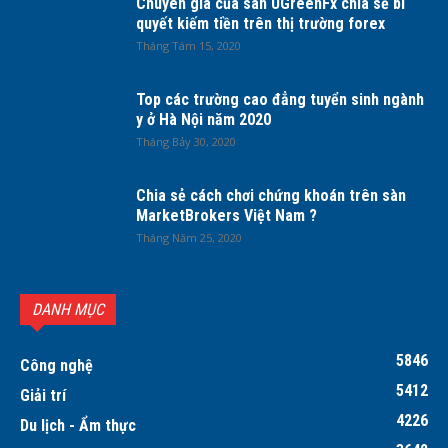
Chuyên gia của sàn UGreenFx chia sẻ bí
quyết kiếm tiền trên thị trường forex
Tháng Tám 15, 2020
Top các trường cao đẳng tuyển sinh ngành
y ở Hà Nội năm 2020
Tháng Bảy 30, 2020
Chia sẻ cách chơi chứng khoán trên sàn
MarketBrokers Việt Nam ?
Tháng Năm 25, 2020
DANH MỤC
5846
Công nghệ
5412
Giải trí
4226
Du lịch - Ẩm thực