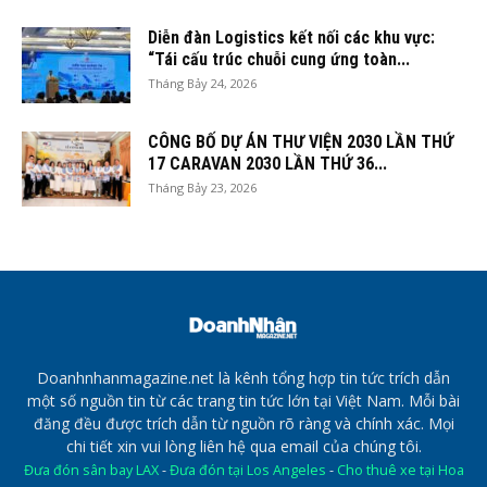
Diễn đàn Logistics kết nối các khu vực:
“Tái cấu trúc chuỗi cung ứng toàn...
Tháng Bảy 24, 2026
CÔNG BỐ DỰ ÁN THƯ VIỆN 2030 LẦN THỨ
17 CARAVAN 2030 LẦN THỨ 36...
Tháng Bảy 23, 2026
Doanhnhanmagazine.net là kênh tổng hợp tin tức trích dẫn
một số nguồn tin từ các trang tin tức lớn tại Việt Nam. Mỗi bài
đăng đều được trích dẫn từ nguồn rõ ràng và chính xác. Mọi
chi tiết xin vui lòng liên hệ qua email của chúng tôi.
Đưa đón sân bay LAX
-
Đưa đón tại Los Angeles
-
Cho thuê xe tại Hoa