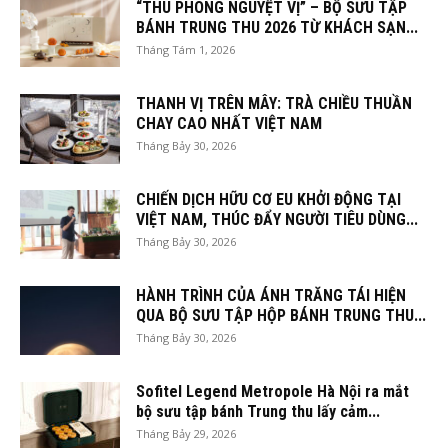
“THU PHONG NGUYỆT VỊ” – BỘ SƯU TẬP
BÁNH TRUNG THU 2026 TỪ KHÁCH SẠN...
Tháng Tám 1, 2026
THANH VỊ TRÊN MÂY: TRÀ CHIỀU THUẦN
CHAY CAO NHẤT VIỆT NAM
Tháng Bảy 30, 2026
CHIẾN DỊCH HỮU CƠ EU KHỞI ĐỘNG TẠI
VIỆT NAM, THÚC ĐẨY NGƯỜI TIÊU DÙNG...
Tháng Bảy 30, 2026
HÀNH TRÌNH CỦA ÁNH TRĂNG TÁI HIỆN
QUA BỘ SƯU TẬP HỘP BÁNH TRUNG THU...
Tháng Bảy 30, 2026
Sofitel Legend Metropole Hà Nội ra mắt
bộ sưu tập bánh Trung thu lấy cảm...
Tháng Bảy 29, 2026