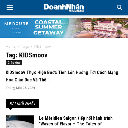
Home
Tags
KIDSmoov
Tag: KIDSmoov
Giáo dục
KIDSmoov Thực Hiện Bước Tiến Lớn Hướng Tới Cách Mạng
Hóa Giáo Dục Về Thể...
Tháng Một 23, 2024
BÀI MỚI NHẤT
Le Méridien Saigon tiếp nối hành trình
“Waves of Flavor – The Tales of