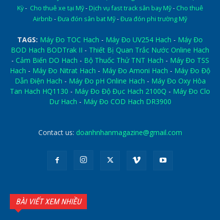
Kỳ
-
Cho thuê xe tại Mỹ
-
Dịch vụ fast track sân bay Mỹ
-
Cho thuê
Airbnb
-
Đưa đón sân bat Mỹ
-
Đưa đón phi trường Mỹ
TAGS:
Máy Đo TOC Hach
-
Máy Đo UV254 Hach
-
Máy Đo
BOD Hach BODTrak II
-
Thiết Bị Quan Trắc Nước Online Hach
-
Cảm Biến DO Hach
-
Bộ Thuốc Thử TNT Hach
-
Máy Đo TSS
Hach
-
Máy Đo Nitrat Hach
-
Máy Đo Amoni Hach
-
Máy Đo Độ
Dẫn Điện Hach
-
Máy Đo pH Online Hach
-
Máy Đo Oxy Hòa
Tan Hach HQ1130
-
Máy Đo Độ Đục Hach 2100Q
-
Máy Đo Clo
Dư Hach
-
Máy Đo COD Hach DR3900
Contact us:
doanhnhanmagazine@gmail.com
BÀI VIẾT XEM NHIỀU