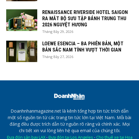
RENAISSANCE RIVERSIDE HOTEL SAIGON
RA MẮT BỘ SƯU TẬP BÁNH TRUNG THU
2026 NGUYỆT HƯƠNG
Tháng Bảy 29, 2026
LOEWE ESENCIA – BA PHIÊN BẢN, MỘT
BẢN SẮC NAM TÍNH VƯỢT THỜI GIAN
Tháng Bảy 27, 2026
Doanhnhanmagazine.net là kênh tổng hợp tin tức trích dẫn
một số nguồn tin từ các trang tin tức lớn tại Việt Nam. Mỗi bài
đăng đều được trích dẫn từ nguồn rõ ràng và chính xác. Mọi
chi tiết xin vui lòng liên hệ qua email của chúng tôi.
Đưa đón sân bay LAX
-
Đưa đón tại Los Angeles
-
Cho thuê xe tại Hoa