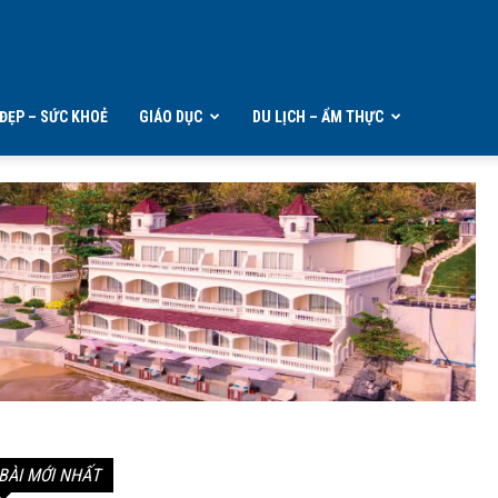
ĐẸP – SỨC KHOẺ
GIÁO DỤC
DU LỊCH – ẨM THỰC
BÀI MỚI NHẤT