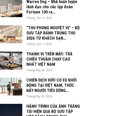
Warren Eng – Nhà huấn luyện
lãnh đạo cho các tập đoàn
Fortune 100 ra...
Tháng Tám 3, 2026
“THU PHONG NGUYỆT VỊ” – BỘ
SƯU TẬP BÁNH TRUNG THU
2026 TỪ KHÁCH SẠN...
Tháng Tám 1, 2026
THANH VỊ TRÊN MÂY: TRÀ
CHIỀU THUẦN CHAY CAO
NHẤT VIỆT NAM
Tháng Bảy 30, 2026
CHIẾN DỊCH HỮU CƠ EU KHỞI
ĐỘNG TẠI VIỆT NAM, THÚC
ĐẨY NGƯỜI TIÊU DÙNG...
Tháng Bảy 30, 2026
HÀNH TRÌNH CỦA ÁNH TRĂNG
TÁI HIỆN QUA BỘ SƯU TẬP