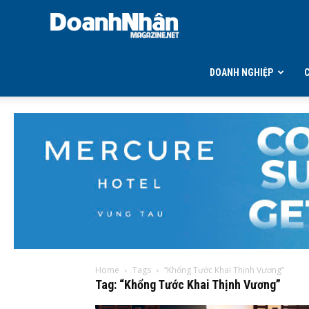
DOANH
NHÂN
DOANH NGHIỆP
MAGAZINE
Home
Tags
“Khổng Tước Khai Thịnh Vương”
Tag: “Khổng Tước Khai Thịnh Vương”