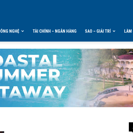
CÔNG NGHỆ
TÀI CHÍNH – NGÂN HÀNG
SAO – GIẢI TRÍ
LÀM 