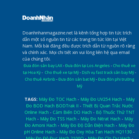
Doanhnhanmagazine.net là kênh tổng hợp tin tức trích
dẫn một số nguồn tin từ các trang tin tức lớn tại Việt
Nam. Mỗi bài đăng đều được trích dẫn từ nguồn rõ ràng
và chính xác. Mọi chi tiết xin vui lòng liên hệ qua email
của chúng tôi.
Đưa đón sân bay LAX
-
Đưa đón tại Los Angeles
-
Cho thuê xe
tại Hoa Kỳ
-
Cho thuê xe tại Mỹ
-
Dịch vụ fast track sân bay Mỹ
-
Cho thuê Airbnb
-
Đưa đón sân bat Mỹ
-
Đưa đón phi trường
Mỹ
TAGS:
Máy Đo TOC Hach
-
Máy Đo UV254 Hach
-
Máy
Đo BOD Hach BODTrak II
-
Thiết Bị Quan Trắc Nước
Online Hach
-
Cảm Biến DO Hach
-
Bộ Thuốc Thử TNT
Hach
-
Máy Đo TSS Hach
-
Máy Đo Nitrat Hach
-
Máy
Đo Amoni Hach
-
Máy Đo Độ Dẫn Điện Hach
-
Máy Đo
pH Online Hach
-
Máy Đo Oxy Hòa Tan Hach HQ1130
-
Máy Đo Độ Đục Hach 2100Q
-
Máy Đo Clo Dư Hach
-