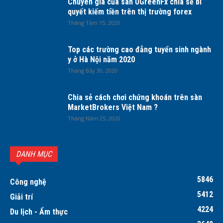
Chuyên gia của sàn UGreenFx chia sẻ bí
quyết kiếm tiền trên thị trường forex
Tháng Tám 15, 2020
Top các trường cao đẳng tuyển sinh ngành
y ở Hà Nội năm 2020
Tháng Bảy 30, 2020
Chia sẻ cách chơi chứng khoán trên sàn
MarketBrokers Việt Nam ?
Tháng Năm 25, 2020
DANH MỤC
5846
Công nghệ
5412
Giải trí
4224
Du lịch - Ẩm thực