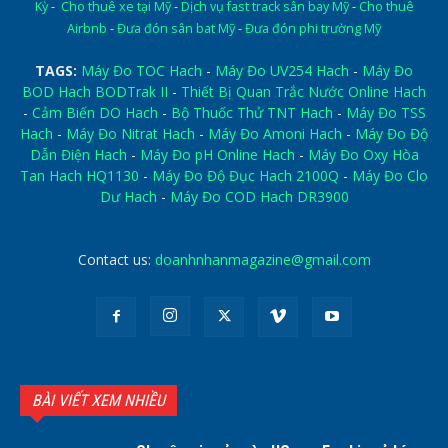
Kỳ
-
Cho thuê xe tại Mỹ
-
Dịch vụ fast track sân bay Mỹ
-
Cho thuê
Airbnb
-
Đưa đón sân bat Mỹ
-
Đưa đón phi trường Mỹ
TAGS:
Máy Đo TOC Hach
-
Máy Đo UV254 Hach
-
Máy Đo
BOD Hach BODTrak II
-
Thiết Bị Quan Trắc Nước Online Hach
-
Cảm Biến DO Hach
-
Bộ Thuốc Thử TNT Hach
-
Máy Đo TSS
Hach
-
Máy Đo Nitrat Hach
-
Máy Đo Amoni Hach
-
Máy Đo Độ
Dẫn Điện Hach
-
Máy Đo pH Online Hach
-
Máy Đo Oxy Hòa
Tan Hach HQ1130
-
Máy Đo Độ Đục Hach 2100Q
-
Máy Đo Clo
Dư Hach
-
Máy Đo COD Hach DR3900
Contact us:
doanhnhanmagazine@gmail.com
BÀI VIẾT XEM NHIỀU