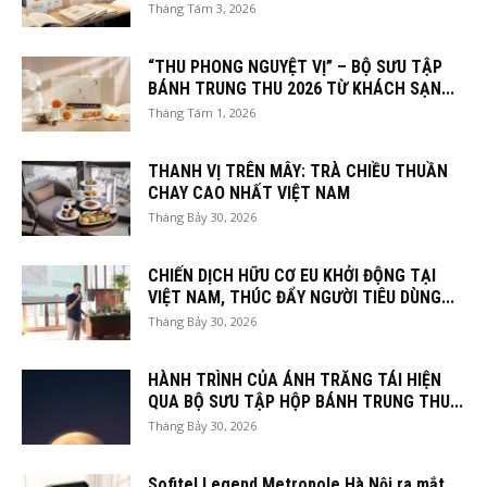
Tháng Tám 3, 2026
“THU PHONG NGUYỆT VỊ” – BỘ SƯU TẬP
BÁNH TRUNG THU 2026 TỪ KHÁCH SẠN...
Tháng Tám 1, 2026
THANH VỊ TRÊN MÂY: TRÀ CHIỀU THUẦN
CHAY CAO NHẤT VIỆT NAM
Tháng Bảy 30, 2026
CHIẾN DỊCH HỮU CƠ EU KHỞI ĐỘNG TẠI
VIỆT NAM, THÚC ĐẨY NGƯỜI TIÊU DÙNG...
Tháng Bảy 30, 2026
HÀNH TRÌNH CỦA ÁNH TRĂNG TÁI HIỆN
QUA BỘ SƯU TẬP HỘP BÁNH TRUNG THU...
Tháng Bảy 30, 2026
Sofitel Legend Metropole Hà Nội ra mắt