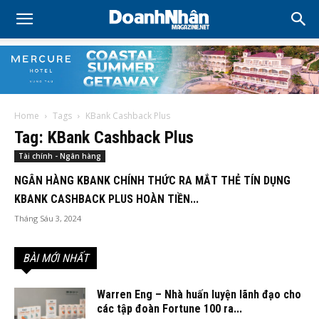
Home
Tags
KBank Cashback Plus
Tag: KBank Cashback Plus
Tài chính - Ngân hàng
NGÂN HÀNG KBANK CHÍNH THỨC RA MẮT THẺ TÍN DỤNG
KBANK CASHBACK PLUS HOÀN TIỀN...
Tháng Sáu 3, 2024
BÀI MỚI NHẤT
Warren Eng – Nhà huấn luyện lãnh đạo cho
các tập đoàn Fortune 100 ra...