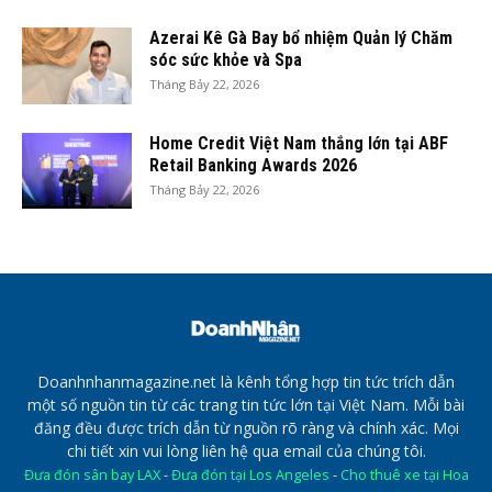
Azerai Kê Gà Bay bổ nhiệm Quản lý Chăm
sóc sức khỏe và Spa
Tháng Bảy 22, 2026
Home Credit Việt Nam thắng lớn tại ABF
Retail Banking Awards 2026
Tháng Bảy 22, 2026
Doanhnhanmagazine.net là kênh tổng hợp tin tức trích dẫn
một số nguồn tin từ các trang tin tức lớn tại Việt Nam. Mỗi bài
đăng đều được trích dẫn từ nguồn rõ ràng và chính xác. Mọi
chi tiết xin vui lòng liên hệ qua email của chúng tôi.
Đưa đón sân bay LAX
-
Đưa đón tại Los Angeles
-
Cho thuê xe tại Hoa