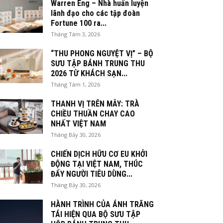
Warren Eng – Nhà huấn luyện
lãnh đạo cho các tập đoàn
Fortune 100 ra...
Tháng Tám 3, 2026
“THU PHONG NGUYỆT VỊ” – BỘ
SƯU TẬP BÁNH TRUNG THU
2026 TỪ KHÁCH SẠN...
Tháng Tám 1, 2026
THANH VỊ TRÊN MÂY: TRÀ
CHIỀU THUẦN CHAY CAO
NHẤT VIỆT NAM
Tháng Bảy 30, 2026
CHIẾN DỊCH HỮU CƠ EU KHỞI
ĐỘNG TẠI VIỆT NAM, THÚC
ĐẨY NGƯỜI TIÊU DÙNG...
Tháng Bảy 30, 2026
HÀNH TRÌNH CỦA ÁNH TRĂNG
TÁI HIỆN QUA BỘ SƯU TẬP