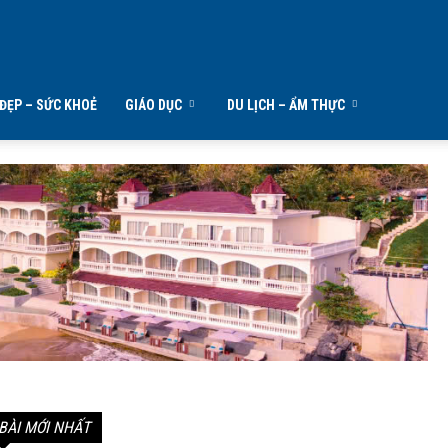
ĐẸP – SỨC KHOẺ
GIÁO DỤC
DU LỊCH – ẨM THỰC
BÀI MỚI NHẤT