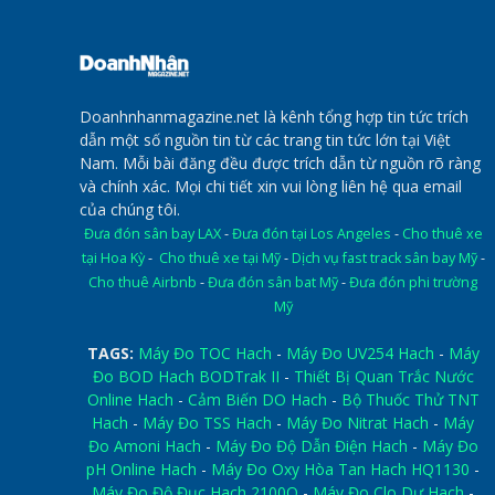
Doanhnhanmagazine.net là kênh tổng hợp tin tức trích
dẫn một số nguồn tin từ các trang tin tức lớn tại Việt
Nam. Mỗi bài đăng đều được trích dẫn từ nguồn rõ ràng
và chính xác. Mọi chi tiết xin vui lòng liên hệ qua email
của chúng tôi.
Đưa đón sân bay LAX
-
Đưa đón tại Los Angeles
-
Cho thuê xe
tại Hoa Kỳ
-
Cho thuê xe tại Mỹ
-
Dịch vụ fast track sân bay Mỹ
-
Cho thuê Airbnb
-
Đưa đón sân bat Mỹ
-
Đưa đón phi trường
Mỹ
TAGS:
Máy Đo TOC Hach
-
Máy Đo UV254 Hach
-
Máy
Đo BOD Hach BODTrak II
-
Thiết Bị Quan Trắc Nước
Online Hach
-
Cảm Biến DO Hach
-
Bộ Thuốc Thử TNT
Hach
-
Máy Đo TSS Hach
-
Máy Đo Nitrat Hach
-
Máy
Đo Amoni Hach
-
Máy Đo Độ Dẫn Điện Hach
-
Máy Đo
pH Online Hach
-
Máy Đo Oxy Hòa Tan Hach HQ1130
-
Máy Đo Độ Đục Hach 2100Q
-
Máy Đo Clo Dư Hach
-