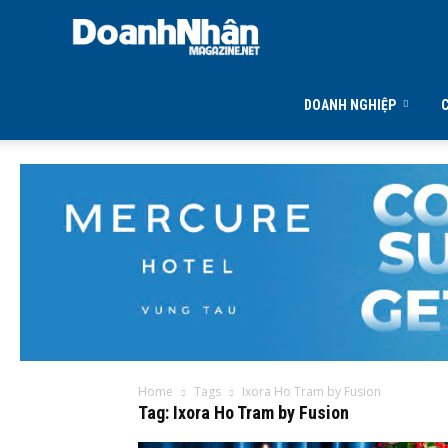
DOANH
NHÂN
DOANH NGHIỆP
MAGAZINE
Home
Tags
Ixora Ho Tram by Fusion
Tag: Ixora Ho Tram by Fusion