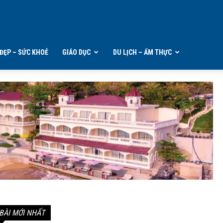
ĐẸP – SỨC KHOẺ
GIÁO DỤC
DU LỊCH – ẨM THỰC
BÀI MỚI NHẤT