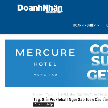
DOANH
NHÂN
DOANH NGHIỆP
MAGAZINE
Home
Tags
Giải Pickleball Ngôi Sao Toàn Cầu Lầ
Tag: Giải Pickleball Ngôi Sao Toàn Cầu Lầ
Doanh nghiệp