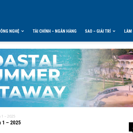
CÔNG NGHỆ
TÀI CHÍNH – NGÂN HÀNG
SAO – GIẢI TRÍ
LÀM 
n 1 – 2025
n 1 – 2025