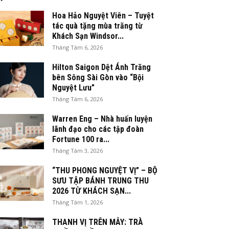
Hoa Hảo Nguyệt Viên – Tuyệt
tác quà tặng mùa trăng từ
Khách Sạn Windsor...
Tháng Tám 6, 2026
Hilton Saigon Dệt Ánh Trăng
bên Sông Sài Gòn vào “Bội
Nguyệt Lưu”
Tháng Tám 6, 2026
Warren Eng – Nhà huấn luyện
lãnh đạo cho các tập đoàn
Fortune 100 ra...
Tháng Tám 3, 2026
“THU PHONG NGUYỆT VỊ” – BỘ
SƯU TẬP BÁNH TRUNG THU
2026 TỪ KHÁCH SẠN...
Tháng Tám 1, 2026
THANH VỊ TRÊN MÂY: TRÀ