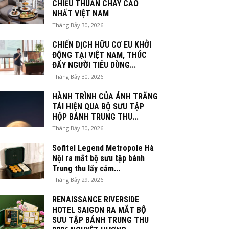
CHIỀU THUẦN CHAY CAO
NHẤT VIỆT NAM
Tháng Bảy 30, 2026
CHIẾN DỊCH HỮU CƠ EU KHỞI
ĐỘNG TẠI VIỆT NAM, THÚC
ĐẨY NGƯỜI TIÊU DÙNG...
Tháng Bảy 30, 2026
HÀNH TRÌNH CỦA ÁNH TRĂNG
TÁI HIỆN QUA BỘ SƯU TẬP
HỘP BÁNH TRUNG THU...
Tháng Bảy 30, 2026
Sofitel Legend Metropole Hà
Nội ra mắt bộ sưu tập bánh
Trung thu lấy cảm...
Tháng Bảy 29, 2026
RENAISSANCE RIVERSIDE
HOTEL SAIGON RA MẮT BỘ
SƯU TẬP BÁNH TRUNG THU