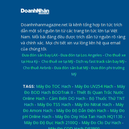
Doanhnhanmagazine.net là kênh tổng hợp tin tức trích
dẫn một số nguồn tin từ các trang tin tức lớn tại Việt
Nam. Mỗi bài đăng đều được trích dẫn từ nguồn rõ ràng
và chính xác. Mọi chi tiết xin vui lòng liên hệ qua email
của chúng tôi.
Đưa đón sân bay LAX
-
Đưa đón tại Los Angeles
-
Cho thuê xe
tại Hoa Kỳ
-
Cho thuê xe tại Mỹ
-
Dịch vụ fast track sân bay Mỹ
-
Cho thuê Airbnb
-
Đưa đón sân bat Mỹ
-
Đưa đón phi trường
Mỹ
TAGS:
Máy Đo TOC Hach
-
Máy Đo UV254 Hach
-
Máy
Đo BOD Hach BODTrak II
-
Thiết Bị Quan Trắc Nước
Online Hach
-
Cảm Biến DO Hach
-
Bộ Thuốc Thử TNT
Hach
-
Máy Đo TSS Hach
-
Máy Đo Nitrat Hach
-
Máy
Đo Amoni Hach
-
Máy Đo Độ Dẫn Điện Hach
-
Máy Đo
pH Online Hach
-
Máy Đo Oxy Hòa Tan Hach HQ1130
-
Máy Đo Độ Đục Hach 2100Q
-
Máy Đo Clo Dư Hach
-
Máy Đo COD Hach DR3900