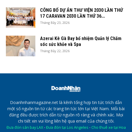
CÔNG BỐ DỰ ÁN THƯ VIỆN 2030 LẦN THỨ
17 CARAVAN 2030 LẦN THỨ 36...
Tháng Bảy 23, 2026
Azerai Kê Gà Bay bổ nhiệm Quản lý Chăm
sóc sức khỏe và Spa
Tháng Bảy 22, 2026
Doanhnhanmagazine.net là kênh tổng hợp tin tức trích dẫn
một số nguồn tin từ các trang tin tức lớn tại Việt Nam. Mỗi bài
đăng đều được trích dẫn từ nguồn rõ ràng và chính xác. Mọi
chi tiết xin vui lòng liên hệ qua email của chúng tôi.
Đưa đón sân bay LAX
-
Đưa đón tại Los Angeles
-
Cho thuê xe tại Hoa