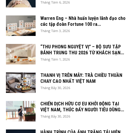
Tháng Tám 6, 2026
Warren Eng – Nhà huấn luyện lãnh đạo cho
các tập đoàn Fortune 100 ra...
Tháng Tám 3, 2026
“THU PHONG NGUYỆT VỊ” – BỘ SƯU TẬP
BÁNH TRUNG THU 2026 TỪ KHÁCH SẠN...
Tháng Tám 1, 2026
THANH VỊ TRÊN MÂY: TRÀ CHIỀU THUẦN
CHAY CAO NHẤT VIỆT NAM
Tháng Bảy 30, 2026
CHIẾN DỊCH HỮU CƠ EU KHỞI ĐỘNG TẠI
VIỆT NAM, THÚC ĐẨY NGƯỜI TIÊU DÙNG...
Tháng Bảy 30, 2026
HÀNH TRÌNH CỦA ÁNH TRĂNG TÁI HIỆN