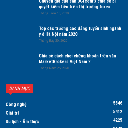
Chuyên gia của sàn UGreenFx chia sẻ bí
quyết kiếm tiền trên thị trường forex
Tháng Tám 15, 2020
Top các trường cao đẳng tuyển sinh ngành
y ở Hà Nội năm 2020
Tháng Bảy 30, 2020
Chia sẻ cách chơi chứng khoán trên sàn
MarketBrokers Việt Nam ?
Tháng Năm 25, 2020
DANH MỤC
5846
Công nghệ
5412
Giải trí
4225
Du lịch - Ẩm thực