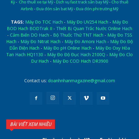
Kỳ
-
Cho thuê xe tại Mỹ
-
Dịch vụ fast track sân bay Mỹ
-
Cho thuê
Airbnb
-
Đưa đón sân bat Mỹ
-
Đưa đón phi trường Mỹ
TAGS:
Máy Đo TOC Hach
-
Máy Đo UV254 Hach
-
Máy Đo
BOD Hach BODTrak II
-
Thiết Bị Quan Trắc Nước Online Hach
-
Cảm Biến DO Hach
-
Bộ Thuốc Thử TNT Hach
-
Máy Đo TSS
Hach
-
Máy Đo Nitrat Hach
-
Máy Đo Amoni Hach
-
Máy Đo Độ
Dẫn Điện Hach
-
Máy Đo pH Online Hach
-
Máy Đo Oxy Hòa
Tan Hach HQ1130
-
Máy Đo Độ Đục Hach 2100Q
-
Máy Đo Clo
Dư Hach
-
Máy Đo COD Hach DR3900
Contact us:
doanhnhanmagazine@gmail.com
BÀI VIẾT XEM NHIỀU