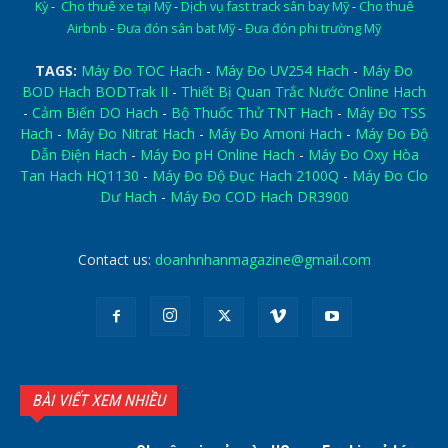
Kỳ
-
Cho thuê xe tại Mỹ
-
Dịch vụ fast track sân bay Mỹ
-
Cho thuê
Airbnb
-
Đưa đón sân bat Mỹ
-
Đưa đón phi trường Mỹ
TAGS:
Máy Đo TOC Hach
-
Máy Đo UV254 Hach
-
Máy Đo
BOD Hach BODTrak II
-
Thiết Bị Quan Trắc Nước Online Hach
-
Cảm Biến DO Hach
-
Bộ Thuốc Thử TNT Hach
-
Máy Đo TSS
Hach
-
Máy Đo Nitrat Hach
-
Máy Đo Amoni Hach
-
Máy Đo Độ
Dẫn Điện Hach
-
Máy Đo pH Online Hach
-
Máy Đo Oxy Hòa
Tan Hach HQ1130
-
Máy Đo Độ Đục Hach 2100Q
-
Máy Đo Clo
Dư Hach
-
Máy Đo COD Hach DR3900
Contact us:
doanhnhanmagazine@gmail.com
BÀI VIẾT XEM NHIỀU