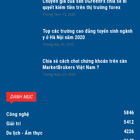
Chuyên gia của sàn UGreenFx chia sẻ bí
quyết kiếm tiền trên thị trường forex
Tháng Tám 15, 2020
Top các trường cao đẳng tuyển sinh ngành
y ở Hà Nội năm 2020
Tháng Bảy 30, 2020
Chia sẻ cách chơi chứng khoán trên sàn
MarketBrokers Việt Nam ?
Tháng Năm 25, 2020
DANH MỤC
5846
Công nghệ
5412
Giải trí
4226
Du lịch - Ẩm thực