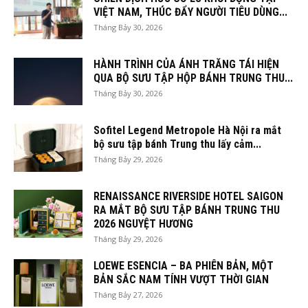
VIỆT NAM, THÚC ĐẨY NGƯỜI TIÊU DÙNG...
Tháng Bảy 30, 2026
HÀNH TRÌNH CỦA ÁNH TRĂNG TÁI HIỆN
QUA BỘ SƯU TẬP HỘP BÁNH TRUNG THU...
Tháng Bảy 30, 2026
Sofitel Legend Metropole Hà Nội ra mắt
bộ sưu tập bánh Trung thu lấy cảm...
Tháng Bảy 29, 2026
RENAISSANCE RIVERSIDE HOTEL SAIGON
RA MẮT BỘ SƯU TẬP BÁNH TRUNG THU
2026 NGUYỆT HƯƠNG
Tháng Bảy 29, 2026
LOEWE ESENCIA – BA PHIÊN BẢN, MỘT
BẢN SẮC NAM TÍNH VƯỢT THỜI GIAN
Tháng Bảy 27, 2026