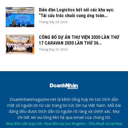
Diễn đàn Logistics kết nối các khu vực:
“Tái cấu trúc chuỗi cung ứng toàn...
Tháng Bảy 24, 2026
CÔNG BỐ DỰ ÁN THƯ VIỆN 2030 LẦN THỨ
17 CARAVAN 2030 LẦN THỨ 36...
Tháng Bảy 23, 2026
Doanhnhanmagazine.net là kênh tổng hợp tin tức trích dẫn
một số nguồn tin từ các trang tin tức lớn tại Việt Nam. Mỗi bài
đăng đều được trích dẫn từ nguồn rõ ràng và chính xác. Mọi
chi tiết xin vui lòng liên hệ qua email của chúng tôi.
Đưa đón sân bay LAX
-
Đưa đón tại Los Angeles
-
Cho thuê xe tại Hoa