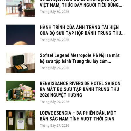
VIỆT NAM, THÚC ĐẨY NGƯỜI TIÊU DÙNG...
Tháng Bảy 30, 2026
HÀNH TRÌNH CỦA ÁNH TRĂNG TÁI HIỆN
QUA BỘ SƯU TẬP HỘP BÁNH TRUNG THU...
Tháng Bảy 30, 2026
Sofitel Legend Metropole Hà Nội ra mắt
bộ sưu tập bánh Trung thu lấy cảm...
Tháng Bảy 29, 2026
RENAISSANCE RIVERSIDE HOTEL SAIGON
RA MẮT BỘ SƯU TẬP BÁNH TRUNG THU
2026 NGUYỆT HƯƠNG
Tháng Bảy 29, 2026
LOEWE ESENCIA – BA PHIÊN BẢN, MỘT
BẢN SẮC NAM TÍNH VƯỢT THỜI GIAN
Tháng Bảy 27, 2026