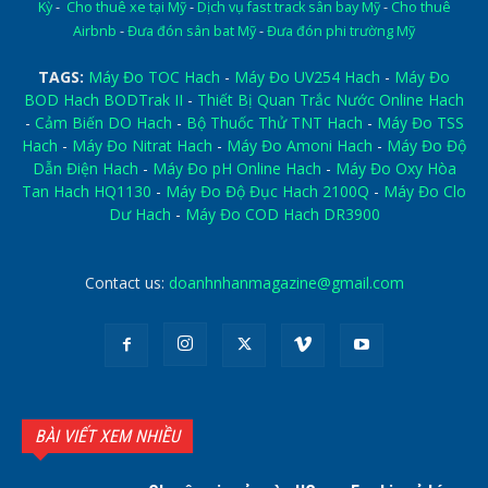
Kỳ
-
Cho thuê xe tại Mỹ
-
Dịch vụ fast track sân bay Mỹ
-
Cho thuê
Airbnb
-
Đưa đón sân bat Mỹ
-
Đưa đón phi trường Mỹ
TAGS:
Máy Đo TOC Hach
-
Máy Đo UV254 Hach
-
Máy Đo
BOD Hach BODTrak II
-
Thiết Bị Quan Trắc Nước Online Hach
-
Cảm Biến DO Hach
-
Bộ Thuốc Thử TNT Hach
-
Máy Đo TSS
Hach
-
Máy Đo Nitrat Hach
-
Máy Đo Amoni Hach
-
Máy Đo Độ
Dẫn Điện Hach
-
Máy Đo pH Online Hach
-
Máy Đo Oxy Hòa
Tan Hach HQ1130
-
Máy Đo Độ Đục Hach 2100Q
-
Máy Đo Clo
Dư Hach
-
Máy Đo COD Hach DR3900
Contact us:
doanhnhanmagazine@gmail.com
BÀI VIẾT XEM NHIỀU