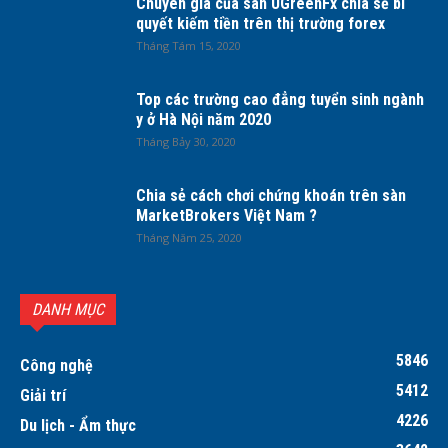
Chuyên gia của sàn UGreenFx chia sẻ bí
quyết kiếm tiền trên thị trường forex
Tháng Tám 15, 2020
Top các trường cao đẳng tuyển sinh ngành
y ở Hà Nội năm 2020
Tháng Bảy 30, 2020
Chia sẻ cách chơi chứng khoán trên sàn
MarketBrokers Việt Nam ?
Tháng Năm 25, 2020
DANH MỤC
5846
Công nghệ
5412
Giải trí
4226
Du lịch - Ẩm thực