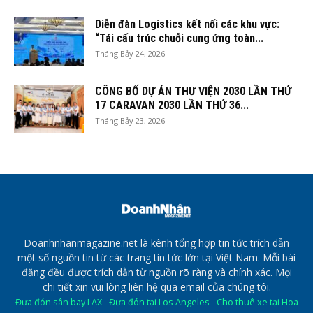
Diễn đàn Logistics kết nối các khu vực:
“Tái cấu trúc chuỗi cung ứng toàn...
Tháng Bảy 24, 2026
CÔNG BỐ DỰ ÁN THƯ VIỆN 2030 LẦN THỨ
17 CARAVAN 2030 LẦN THỨ 36...
Tháng Bảy 23, 2026
Doanhnhanmagazine.net là kênh tổng hợp tin tức trích dẫn
một số nguồn tin từ các trang tin tức lớn tại Việt Nam. Mỗi bài
đăng đều được trích dẫn từ nguồn rõ ràng và chính xác. Mọi
chi tiết xin vui lòng liên hệ qua email của chúng tôi.
Đưa đón sân bay LAX
-
Đưa đón tại Los Angeles
-
Cho thuê xe tại Hoa