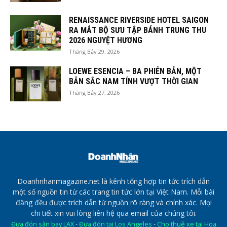
RENAISSANCE RIVERSIDE HOTEL SAIGON
RA MẮT BỘ SƯU TẬP BÁNH TRUNG THU
2026 NGUYỆT HƯƠNG
Tháng Bảy 29, 2026
LOEWE ESENCIA – BA PHIÊN BẢN, MỘT
BẢN SẮC NAM TÍNH VƯỢT THỜI GIAN
Tháng Bảy 27, 2026
Doanhnhanmagazine.net là kênh tổng hợp tin tức trích dẫn
một số nguồn tin từ các trang tin tức lớn tại Việt Nam. Mỗi bài
đăng đều được trích dẫn từ nguồn rõ ràng và chính xác. Mọi
chi tiết xin vui lòng liên hệ qua email của chúng tôi.
Đưa đón sân bay LAX
-
Đưa đón tại Los Angeles
-
Cho thuê xe tại Hoa