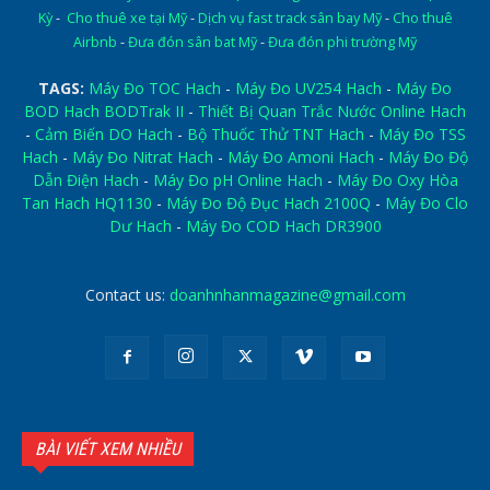
Kỳ
-
Cho thuê xe tại Mỹ
-
Dịch vụ fast track sân bay Mỹ
-
Cho thuê
Airbnb
-
Đưa đón sân bat Mỹ
-
Đưa đón phi trường Mỹ
TAGS:
Máy Đo TOC Hach
-
Máy Đo UV254 Hach
-
Máy Đo
BOD Hach BODTrak II
-
Thiết Bị Quan Trắc Nước Online Hach
-
Cảm Biến DO Hach
-
Bộ Thuốc Thử TNT Hach
-
Máy Đo TSS
Hach
-
Máy Đo Nitrat Hach
-
Máy Đo Amoni Hach
-
Máy Đo Độ
Dẫn Điện Hach
-
Máy Đo pH Online Hach
-
Máy Đo Oxy Hòa
Tan Hach HQ1130
-
Máy Đo Độ Đục Hach 2100Q
-
Máy Đo Clo
Dư Hach
-
Máy Đo COD Hach DR3900
Contact us:
doanhnhanmagazine@gmail.com
BÀI VIẾT XEM NHIỀU