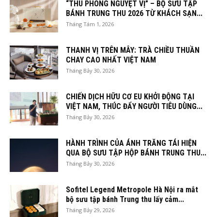
“THU PHONG NGUYỆT VỊ” – BỘ SƯU TẬP
BÁNH TRUNG THU 2026 TỪ KHÁCH SẠN...
Tháng Tám 1, 2026
THANH VỊ TRÊN MÂY: TRÀ CHIỀU THUẦN
CHAY CAO NHẤT VIỆT NAM
Tháng Bảy 30, 2026
CHIẾN DỊCH HỮU CƠ EU KHỞI ĐỘNG TẠI
VIỆT NAM, THÚC ĐẨY NGƯỜI TIÊU DÙNG...
Tháng Bảy 30, 2026
HÀNH TRÌNH CỦA ÁNH TRĂNG TÁI HIỆN
QUA BỘ SƯU TẬP HỘP BÁNH TRUNG THU...
Tháng Bảy 30, 2026
Sofitel Legend Metropole Hà Nội ra mắt
bộ sưu tập bánh Trung thu lấy cảm...
Tháng Bảy 29, 2026