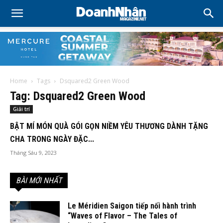
Home
Tags
Dsquared2 Green Wood
Tag: Dsquared2 Green Wood
Giải trí
BẬT MÍ MÓN QUÀ GÓI GỌN NIỀM YÊU THƯƠNG DÀNH TẶNG
CHA TRONG NGÀY ĐẶC...
Tháng Sáu 9, 2023
BÀI MỚI NHẤT
Le Méridien Saigon tiếp nối hành trình
“Waves of Flavor – The Tales of