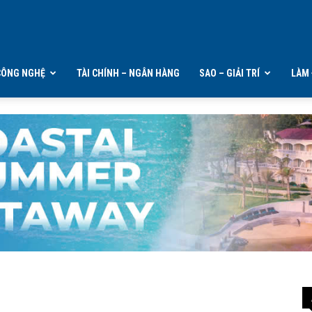
CÔNG NGHỆ
TÀI CHÍNH – NGÂN HÀNG
SAO – GIẢI TRÍ
LÀM 