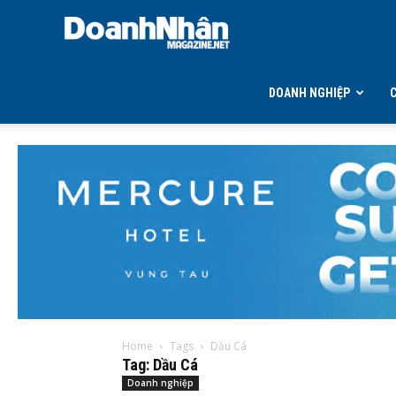
DOANH
NHÂN
DOANH NGHIỆP
MAGAZINE
Home
Tags
Dầu Cá
Tag: Dầu Cá
Doanh nghiệp