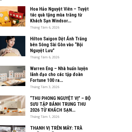
Hoa Hảo Nguyệt Viên – Tuyệt
tác quà tặng mùa trăng từ
Khách Sạn Windsor...
Tháng Tám 6, 2026
Hilton Saigon Dệt Ánh Trăng
bên Sông Sài Gòn vào “Bội
Nguyệt Lưu”
Tháng Tám 6, 2026
Warren Eng – Nhà huấn luyện
lãnh đạo cho các tập đoàn
Fortune 100 ra...
Tháng Tám 3, 2026
“THU PHONG NGUYỆT VỊ” – BỘ
SƯU TẬP BÁNH TRUNG THU
2026 TỪ KHÁCH SẠN...
Tháng Tám 1, 2026
THANH VỊ TRÊN MÂY: TRÀ