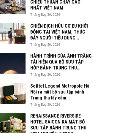
CHIỀU THUẦN CHAY CAO
NHẤT VIỆT NAM
Tháng Bảy 30, 2026
CHIẾN DỊCH HỮU CƠ EU KHỞI
ĐỘNG TẠI VIỆT NAM, THÚC
ĐẨY NGƯỜI TIÊU DÙNG...
Tháng Bảy 30, 2026
HÀNH TRÌNH CỦA ÁNH TRĂNG
TÁI HIỆN QUA BỘ SƯU TẬP
HỘP BÁNH TRUNG THU...
Tháng Bảy 30, 2026
Sofitel Legend Metropole Hà
Nội ra mắt bộ sưu tập bánh
Trung thu lấy cảm...
Tháng Bảy 29, 2026
RENAISSANCE RIVERSIDE
HOTEL SAIGON RA MẮT BỘ
SƯU TẬP BÁNH TRUNG THU