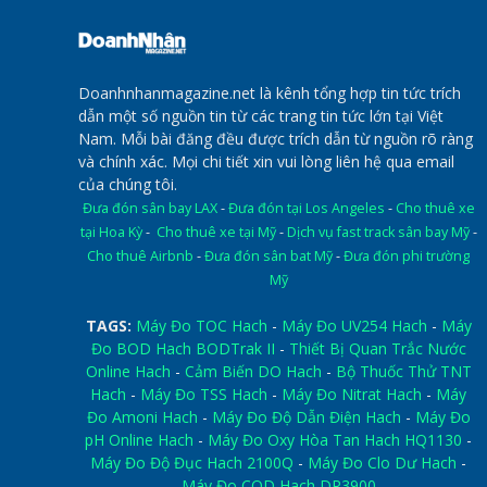
Doanhnhanmagazine.net là kênh tổng hợp tin tức trích
dẫn một số nguồn tin từ các trang tin tức lớn tại Việt
Nam. Mỗi bài đăng đều được trích dẫn từ nguồn rõ ràng
và chính xác. Mọi chi tiết xin vui lòng liên hệ qua email
của chúng tôi.
Đưa đón sân bay LAX
-
Đưa đón tại Los Angeles
-
Cho thuê xe
tại Hoa Kỳ
-
Cho thuê xe tại Mỹ
-
Dịch vụ fast track sân bay Mỹ
-
Cho thuê Airbnb
-
Đưa đón sân bat Mỹ
-
Đưa đón phi trường
Mỹ
TAGS:
Máy Đo TOC Hach
-
Máy Đo UV254 Hach
-
Máy
Đo BOD Hach BODTrak II
-
Thiết Bị Quan Trắc Nước
Online Hach
-
Cảm Biến DO Hach
-
Bộ Thuốc Thử TNT
Hach
-
Máy Đo TSS Hach
-
Máy Đo Nitrat Hach
-
Máy
Đo Amoni Hach
-
Máy Đo Độ Dẫn Điện Hach
-
Máy Đo
pH Online Hach
-
Máy Đo Oxy Hòa Tan Hach HQ1130
-
Máy Đo Độ Đục Hach 2100Q
-
Máy Đo Clo Dư Hach
-
Máy Đo COD Hach DR3900