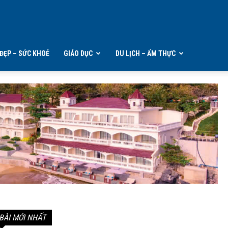
ĐẸP – SỨC KHOẺ
GIÁO DỤC
DU LỊCH – ẨM THỰC
BÀI MỚI NHẤT