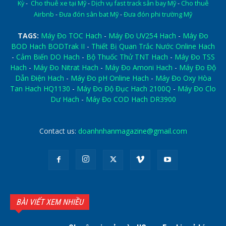
Kỳ
-
Cho thuê xe tại Mỹ
-
Dịch vụ fast track sân bay Mỹ
-
Cho thuê
Airbnb
-
Đưa đón sân bat Mỹ
-
Đưa đón phi trường Mỹ
TAGS:
Máy Đo TOC Hach
-
Máy Đo UV254 Hach
-
Máy Đo
BOD Hach BODTrak II
-
Thiết Bị Quan Trắc Nước Online Hach
-
Cảm Biến DO Hach
-
Bộ Thuốc Thử TNT Hach
-
Máy Đo TSS
Hach
-
Máy Đo Nitrat Hach
-
Máy Đo Amoni Hach
-
Máy Đo Độ
Dẫn Điện Hach
-
Máy Đo pH Online Hach
-
Máy Đo Oxy Hòa
Tan Hach HQ1130
-
Máy Đo Độ Đục Hach 2100Q
-
Máy Đo Clo
Dư Hach
-
Máy Đo COD Hach DR3900
Contact us:
doanhnhanmagazine@gmail.com
BÀI VIẾT XEM NHIỀU