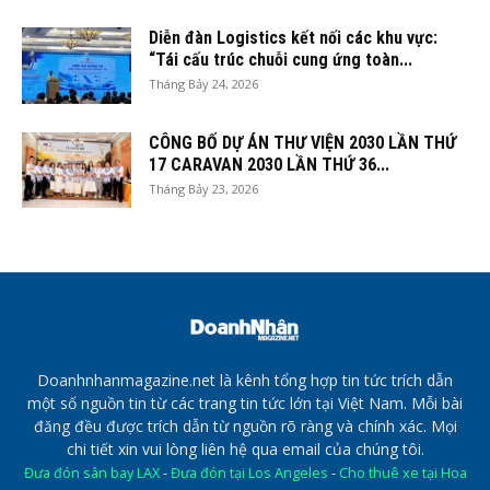
Diễn đàn Logistics kết nối các khu vực:
“Tái cấu trúc chuỗi cung ứng toàn...
Tháng Bảy 24, 2026
CÔNG BỐ DỰ ÁN THƯ VIỆN 2030 LẦN THỨ
17 CARAVAN 2030 LẦN THỨ 36...
Tháng Bảy 23, 2026
Doanhnhanmagazine.net là kênh tổng hợp tin tức trích dẫn
một số nguồn tin từ các trang tin tức lớn tại Việt Nam. Mỗi bài
đăng đều được trích dẫn từ nguồn rõ ràng và chính xác. Mọi
chi tiết xin vui lòng liên hệ qua email của chúng tôi.
Đưa đón sân bay LAX
-
Đưa đón tại Los Angeles
-
Cho thuê xe tại Hoa