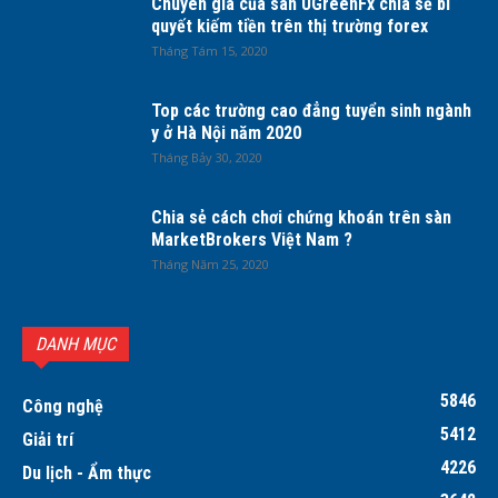
Chuyên gia của sàn UGreenFx chia sẻ bí
quyết kiếm tiền trên thị trường forex
Tháng Tám 15, 2020
Top các trường cao đẳng tuyển sinh ngành
y ở Hà Nội năm 2020
Tháng Bảy 30, 2020
Chia sẻ cách chơi chứng khoán trên sàn
MarketBrokers Việt Nam ?
Tháng Năm 25, 2020
DANH MỤC
5846
Công nghệ
5412
Giải trí
4226
Du lịch - Ẩm thực