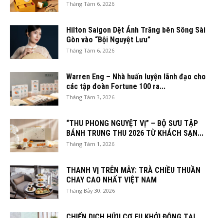
Tháng Tám 6, 2026
Hilton Saigon Dệt Ánh Trăng bên Sông Sài
Gòn vào “Bội Nguyệt Lưu”
Tháng Tám 6, 2026
Warren Eng – Nhà huấn luyện lãnh đạo cho
các tập đoàn Fortune 100 ra...
Tháng Tám 3, 2026
“THU PHONG NGUYỆT VỊ” – BỘ SƯU TẬP
BÁNH TRUNG THU 2026 TỪ KHÁCH SẠN...
Tháng Tám 1, 2026
THANH VỊ TRÊN MÂY: TRÀ CHIỀU THUẦN
CHAY CAO NHẤT VIỆT NAM
Tháng Bảy 30, 2026
CHIẾN DỊCH HỮU CƠ EU KHỞI ĐỘNG TẠI