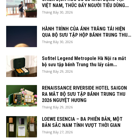
VIỆT NAM, THÚC ĐẨY NGƯỜI TIÊU DÙNG...
Tháng Bảy 30, 2026
HÀNH TRÌNH CỦA ÁNH TRĂNG TÁI HIỆN
QUA BỘ SƯU TẬP HỘP BÁNH TRUNG THU...
Tháng Bảy 30, 2026
Sofitel Legend Metropole Hà Nội ra mắt
bộ sưu tập bánh Trung thu lấy cảm...
Tháng Bảy 29, 2026
RENAISSANCE RIVERSIDE HOTEL SAIGON
RA MẮT BỘ SƯU TẬP BÁNH TRUNG THU
2026 NGUYỆT HƯƠNG
Tháng Bảy 29, 2026
LOEWE ESENCIA – BA PHIÊN BẢN, MỘT
BẢN SẮC NAM TÍNH VƯỢT THỜI GIAN
Tháng Bảy 27, 2026