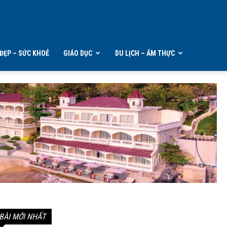
ĐẸP – SỨC KHOẺ
GIÁO DỤC
DU LỊCH – ẨM THỰC
BÀI MỚI NHẤT