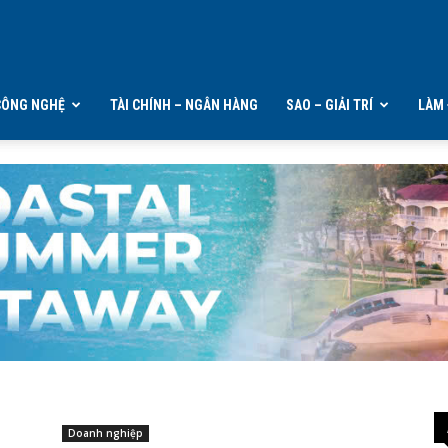
CÔNG NGHỆ
TÀI CHÍNH – NGÂN HÀNG
SAO – GIẢI TRÍ
LÀM 
Doanh nghiệp