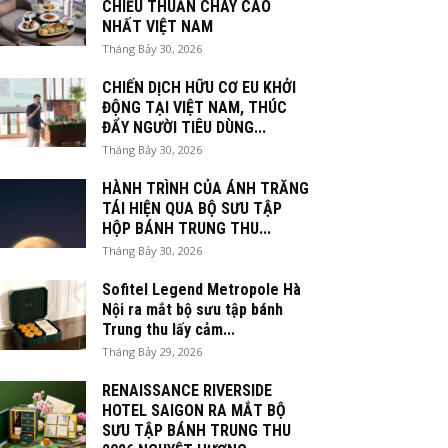
CHIỀU THUẦN CHAY CAO
NHẤT VIỆT NAM
Tháng Bảy 30, 2026
CHIẾN DỊCH HỮU CƠ EU KHỞI
ĐỘNG TẠI VIỆT NAM, THÚC
ĐẨY NGƯỜI TIÊU DÙNG...
Tháng Bảy 30, 2026
HÀNH TRÌNH CỦA ÁNH TRĂNG
TÁI HIỆN QUA BỘ SƯU TẬP
HỘP BÁNH TRUNG THU...
Tháng Bảy 30, 2026
Sofitel Legend Metropole Hà
Nội ra mắt bộ sưu tập bánh
Trung thu lấy cảm...
Tháng Bảy 29, 2026
RENAISSANCE RIVERSIDE
HOTEL SAIGON RA MẮT BỘ
SƯU TẬP BÁNH TRUNG THU