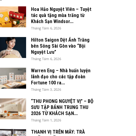
Hoa Hảo Nguyệt Viên – Tuyệt
tác quà tặng mùa trăng từ
Khách Sạn Windsor...
Tháng Tám 6, 2026
Hilton Saigon Dệt Ánh Trăng
bên Sông Sài Gòn vào “Bội
Nguyệt Lưu”
Tháng Tám 6, 2026
Warren Eng – Nhà huấn luyện
lãnh đạo cho các tập đoàn
Fortune 100 ra...
Tháng Tám 3, 2026
“THU PHONG NGUYỆT VỊ” – BỘ
SƯU TẬP BÁNH TRUNG THU
2026 TỪ KHÁCH SẠN...
Tháng Tám 1, 2026
THANH VỊ TRÊN MÂY: TRÀ