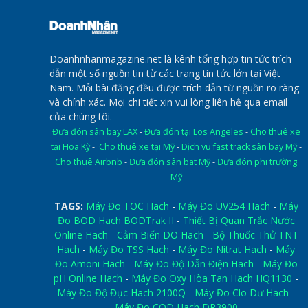
Doanhnhanmagazine.net là kênh tổng hợp tin tức trích
dẫn một số nguồn tin từ các trang tin tức lớn tại Việt
Nam. Mỗi bài đăng đều được trích dẫn từ nguồn rõ ràng
và chính xác. Mọi chi tiết xin vui lòng liên hệ qua email
của chúng tôi.
Đưa đón sân bay LAX
-
Đưa đón tại Los Angeles
-
Cho thuê xe
tại Hoa Kỳ
-
Cho thuê xe tại Mỹ
-
Dịch vụ fast track sân bay Mỹ
-
Cho thuê Airbnb
-
Đưa đón sân bat Mỹ
-
Đưa đón phi trường
Mỹ
TAGS:
Máy Đo TOC Hach
-
Máy Đo UV254 Hach
-
Máy
Đo BOD Hach BODTrak II
-
Thiết Bị Quan Trắc Nước
Online Hach
-
Cảm Biến DO Hach
-
Bộ Thuốc Thử TNT
Hach
-
Máy Đo TSS Hach
-
Máy Đo Nitrat Hach
-
Máy
Đo Amoni Hach
-
Máy Đo Độ Dẫn Điện Hach
-
Máy Đo
pH Online Hach
-
Máy Đo Oxy Hòa Tan Hach HQ1130
-
Máy Đo Độ Đục Hach 2100Q
-
Máy Đo Clo Dư Hach
-
Máy Đo COD Hach DR3900