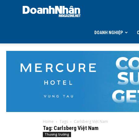
DOANH
NHÂN
DOANH NGHIỆP
MAGAZINE
Home
Tags
Carlsberg Việt Nam
Tag: Carlsberg Việt Nam
Thương trường