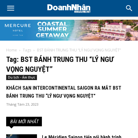
Home
Tags
BST BÁNH TRUNG THU “LÝ NGƯ VỌNG NGUYỆT”
Tag: BST BÁNH TRUNG THU “LÝ NGƯ
VỌNG NGUYỆT”
Du lịch - Ẩm thực
KHÁCH SẠN INTERCONTINENTAL SAIGON RA MẮT BST
BÁNH TRUNG THU “LÝ NGƯ VỌNG NGUYỆT”
Tháng Tám 23, 2023
BÀI MỚI NHẤT
Le Méridien Saigon tiếp nối hành trình