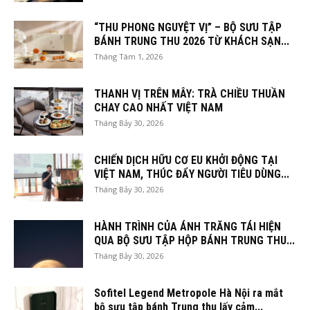
“THU PHONG NGUYỆT VỊ” – BỘ SƯU TẬP
BÁNH TRUNG THU 2026 TỪ KHÁCH SẠN...
Tháng Tám 1, 2026
THANH VỊ TRÊN MÂY: TRÀ CHIỀU THUẦN
CHAY CAO NHẤT VIỆT NAM
Tháng Bảy 30, 2026
CHIẾN DỊCH HỮU CƠ EU KHỞI ĐỘNG TẠI
VIỆT NAM, THÚC ĐẨY NGƯỜI TIÊU DÙNG...
Tháng Bảy 30, 2026
HÀNH TRÌNH CỦA ÁNH TRĂNG TÁI HIỆN
QUA BỘ SƯU TẬP HỘP BÁNH TRUNG THU...
Tháng Bảy 30, 2026
Sofitel Legend Metropole Hà Nội ra mắt
bộ sưu tập bánh Trung thu lấy cảm...