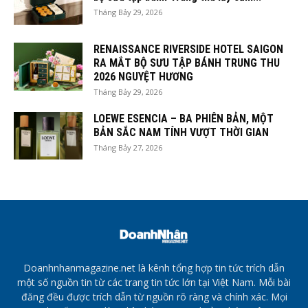
Tháng Bảy 29, 2026
RENAISSANCE RIVERSIDE HOTEL SAIGON
RA MẮT BỘ SƯU TẬP BÁNH TRUNG THU
2026 NGUYỆT HƯƠNG
Tháng Bảy 29, 2026
LOEWE ESENCIA – BA PHIÊN BẢN, MỘT
BẢN SẮC NAM TÍNH VƯỢT THỜI GIAN
Tháng Bảy 27, 2026
Doanhnhanmagazine.net là kênh tổng hợp tin tức trích dẫn
một số nguồn tin từ các trang tin tức lớn tại Việt Nam. Mỗi bài
đăng đều được trích dẫn từ nguồn rõ ràng và chính xác. Mọi