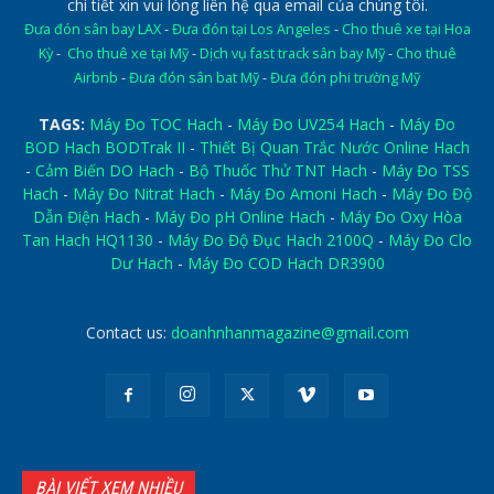
chi tiết xin vui lòng liên hệ qua email của chúng tôi.
Đưa đón sân bay LAX
-
Đưa đón tại Los Angeles
-
Cho thuê xe tại Hoa
Kỳ
-
Cho thuê xe tại Mỹ
-
Dịch vụ fast track sân bay Mỹ
-
Cho thuê
Airbnb
-
Đưa đón sân bat Mỹ
-
Đưa đón phi trường Mỹ
TAGS:
Máy Đo TOC Hach
-
Máy Đo UV254 Hach
-
Máy Đo
BOD Hach BODTrak II
-
Thiết Bị Quan Trắc Nước Online Hach
-
Cảm Biến DO Hach
-
Bộ Thuốc Thử TNT Hach
-
Máy Đo TSS
Hach
-
Máy Đo Nitrat Hach
-
Máy Đo Amoni Hach
-
Máy Đo Độ
Dẫn Điện Hach
-
Máy Đo pH Online Hach
-
Máy Đo Oxy Hòa
Tan Hach HQ1130
-
Máy Đo Độ Đục Hach 2100Q
-
Máy Đo Clo
Dư Hach
-
Máy Đo COD Hach DR3900
Contact us:
doanhnhanmagazine@gmail.com
BÀI VIẾT XEM NHIỀU