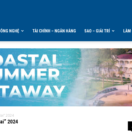
CÔNG NGHỆ
TÀI CHÍNH – NGÂN HÀNG
SAO – GIẢI TRÍ
LÀM 
ai” 2024
ai” 2024