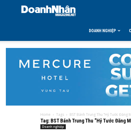
DOANH
NHÂN
DOANH NGHIỆP
MAGAZINE
Home
Tags
BST Bánh Trung Thu “Hỷ Tước Đăng M
Tag: BST Bánh Trung Thu “Hỷ Tước Đăng M
Doanh nghiệp