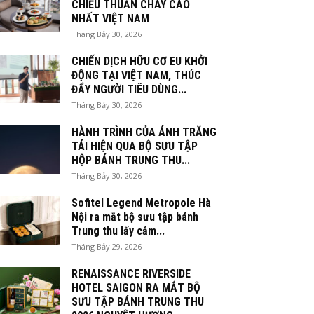
CHIỀU THUẦN CHAY CAO
NHẤT VIỆT NAM
Tháng Bảy 30, 2026
CHIẾN DỊCH HỮU CƠ EU KHỞI
ĐỘNG TẠI VIỆT NAM, THÚC
ĐẨY NGƯỜI TIÊU DÙNG...
Tháng Bảy 30, 2026
HÀNH TRÌNH CỦA ÁNH TRĂNG
TÁI HIỆN QUA BỘ SƯU TẬP
HỘP BÁNH TRUNG THU...
Tháng Bảy 30, 2026
Sofitel Legend Metropole Hà
Nội ra mắt bộ sưu tập bánh
Trung thu lấy cảm...
Tháng Bảy 29, 2026
RENAISSANCE RIVERSIDE
HOTEL SAIGON RA MẮT BỘ
SƯU TẬP BÁNH TRUNG THU