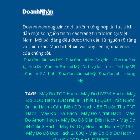
Doanhnhanmagazine.net là kênh tổng hợp tin tức trích
dẫn một số nguồn tin từ các trang tin tức lớn tại Việt
Nam. Mỗi bài đăng đều được trích dẫn từ nguồn rõ ràng
và chính xác. Mọi chi tiết xin vui lòng liên hệ qua email
của chúng tôi.
Đưa đón sân bay LAX
-
Đưa đón tại Los Angeles
-
Cho thuê xe
tại Hoa Kỳ
-
Cho thuê xe tại Mỹ
-
Dịch vụ fast track sân bay Mỹ
-
Cho thuê Airbnb
-
Đưa đón sân bat Mỹ
-
Đưa đón phi trường
Mỹ
TAGS:
Máy Đo TOC Hach
-
Máy Đo UV254 Hach
-
Máy
Đo BOD Hach BODTrak II
-
Thiết Bị Quan Trắc Nước
Online Hach
-
Cảm Biến DO Hach
-
Bộ Thuốc Thử TNT
Hach
-
Máy Đo TSS Hach
-
Máy Đo Nitrat Hach
-
Máy
Đo Amoni Hach
-
Máy Đo Độ Dẫn Điện Hach
-
Máy Đo
pH Online Hach
-
Máy Đo Oxy Hòa Tan Hach HQ1130
-
Máy Đo Độ Đục Hach 2100Q
-
Máy Đo Clo Dư Hach
-
Máy Đo COD Hach DR3900