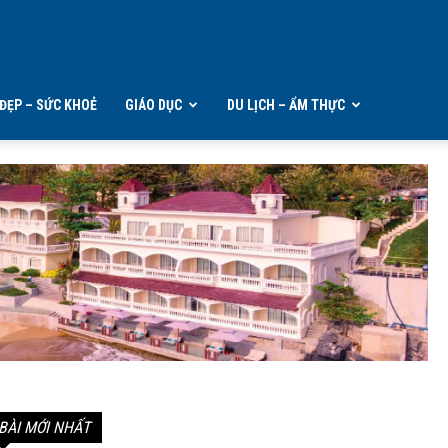
ĐẸP – SỨC KHOẺ
GIÁO DỤC
DU LỊCH – ẨM THỰC
BÀI MỚI NHẤT