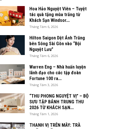
Hoa Hảo Nguyệt Viên – Tuyệt
tác quà tặng mùa trăng từ
Khách Sạn Windsor...
Tháng Tám 6, 2026
Hilton Saigon Dệt Ánh Trăng
bên Sông Sài Gòn vào “Bội
Nguyệt Lưu”
Tháng Tám 6, 2026
Warren Eng – Nhà huấn luyện
lãnh đạo cho các tập đoàn
Fortune 100 ra...
Tháng Tám 3, 2026
“THU PHONG NGUYỆT VỊ” – BỘ
SƯU TẬP BÁNH TRUNG THU
2026 TỪ KHÁCH SẠN...
Tháng Tám 1, 2026
THANH VỊ TRÊN MÂY: TRÀ