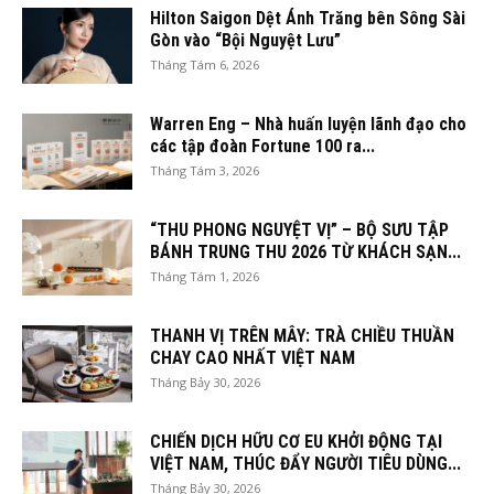
Hilton Saigon Dệt Ánh Trăng bên Sông Sài
Gòn vào “Bội Nguyệt Lưu”
Tháng Tám 6, 2026
Warren Eng – Nhà huấn luyện lãnh đạo cho
các tập đoàn Fortune 100 ra...
Tháng Tám 3, 2026
“THU PHONG NGUYỆT VỊ” – BỘ SƯU TẬP
BÁNH TRUNG THU 2026 TỪ KHÁCH SẠN...
Tháng Tám 1, 2026
THANH VỊ TRÊN MÂY: TRÀ CHIỀU THUẦN
CHAY CAO NHẤT VIỆT NAM
Tháng Bảy 30, 2026
CHIẾN DỊCH HỮU CƠ EU KHỞI ĐỘNG TẠI
VIỆT NAM, THÚC ĐẨY NGƯỜI TIÊU DÙNG...
Tháng Bảy 30, 2026