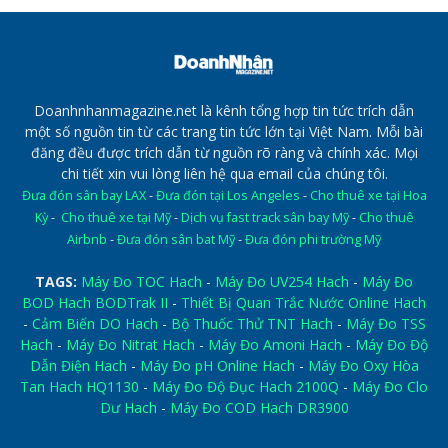
Doanhnhanmagazine.net là kênh tổng hợp tin tức trích dẫn
một số nguồn tin từ các trang tin tức lớn tại Việt Nam. Mỗi bài
đăng đều được trích dẫn từ nguồn rõ ràng và chính xác. Mọi
chi tiết xin vui lòng liên hệ qua email của chúng tôi.
Đưa đón sân bay LAX
-
Đưa đón tại Los Angeles
-
Cho thuê xe tại Hoa
Kỳ
-
Cho thuê xe tại Mỹ
-
Dịch vụ fast track sân bay Mỹ
-
Cho thuê
Airbnb
-
Đưa đón sân bat Mỹ
-
Đưa đón phi trường Mỹ
TAGS:
Máy Đo TOC Hach
-
Máy Đo UV254 Hach
-
Máy Đo
BOD Hach BODTrak II
-
Thiết Bị Quan Trắc Nước Online Hach
-
Cảm Biến DO Hach
-
Bộ Thuốc Thử TNT Hach
-
Máy Đo TSS
Hach
-
Máy Đo Nitrat Hach
-
Máy Đo Amoni Hach
-
Máy Đo Độ
Dẫn Điện Hach
-
Máy Đo pH Online Hach
-
Máy Đo Oxy Hòa
Tan Hach HQ1130
-
Máy Đo Độ Đục Hach 2100Q
-
Máy Đo Clo
Dư Hach
-
Máy Đo COD Hach DR3900