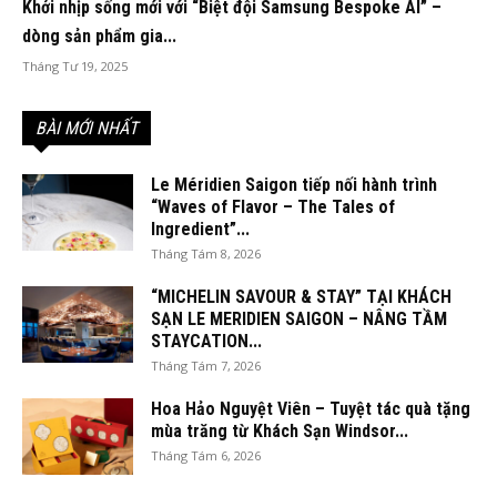
Khởi nhịp sống mới với “Biệt đội Samsung Bespoke AI” –
dòng sản phẩm gia...
Tháng Tư 19, 2025
BÀI MỚI NHẤT
Le Méridien Saigon tiếp nối hành trình
“Waves of Flavor – The Tales of
Ingredient”...
Tháng Tám 8, 2026
“MICHELIN SAVOUR & STAY” TẠI KHÁCH
SẠN LE MERIDIEN SAIGON – NÂNG TẦM
STAYCATION...
Tháng Tám 7, 2026
Hoa Hảo Nguyệt Viên – Tuyệt tác quà tặng
mùa trăng từ Khách Sạn Windsor...
Tháng Tám 6, 2026