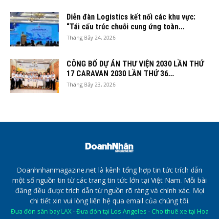
Diễn đàn Logistics kết nối các khu vực:
“Tái cấu trúc chuỗi cung ứng toàn...
Tháng Bảy 24, 2026
CÔNG BỐ DỰ ÁN THƯ VIỆN 2030 LẦN THỨ
17 CARAVAN 2030 LẦN THỨ 36...
Tháng Bảy 23, 2026
Doanhnhanmagazine.net là kênh tổng hợp tin tức trích dẫn
một số nguồn tin từ các trang tin tức lớn tại Việt Nam. Mỗi bài
đăng đều được trích dẫn từ nguồn rõ ràng và chính xác. Mọi
chi tiết xin vui lòng liên hệ qua email của chúng tôi.
Đưa đón sân bay LAX
-
Đưa đón tại Los Angeles
-
Cho thuê xe tại Hoa