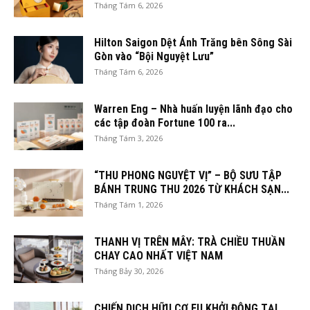
Tháng Tám 6, 2026
Hilton Saigon Dệt Ánh Trăng bên Sông Sài
Gòn vào “Bội Nguyệt Lưu”
Tháng Tám 6, 2026
Warren Eng – Nhà huấn luyện lãnh đạo cho
các tập đoàn Fortune 100 ra...
Tháng Tám 3, 2026
“THU PHONG NGUYỆT VỊ” – BỘ SƯU TẬP
BÁNH TRUNG THU 2026 TỪ KHÁCH SẠN...
Tháng Tám 1, 2026
THANH VỊ TRÊN MÂY: TRÀ CHIỀU THUẦN
CHAY CAO NHẤT VIỆT NAM
Tháng Bảy 30, 2026
CHIẾN DỊCH HỮU CƠ EU KHỞI ĐỘNG TẠI