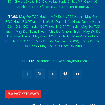
Kỳ
-
Cho thuê xe tại Mỹ
-
Dịch vụ fast track sân bay Mỹ
-
Cho thuê
Airbnb
-
Đưa đón sân bat Mỹ
-
Đưa đón phi trường Mỹ
TAGS:
Máy Đo TOC Hach
-
Máy Đo UV254 Hach
-
Máy Đo
BOD Hach BODTrak II
-
Thiết Bị Quan Trắc Nước Online Hach
-
Cảm Biến DO Hach
-
Bộ Thuốc Thử TNT Hach
-
Máy Đo TSS
Hach
-
Máy Đo Nitrat Hach
-
Máy Đo Amoni Hach
-
Máy Đo Độ
Dẫn Điện Hach
-
Máy Đo pH Online Hach
-
Máy Đo Oxy Hòa
Tan Hach HQ1130
-
Máy Đo Độ Đục Hach 2100Q
-
Máy Đo Clo
Dư Hach
-
Máy Đo COD Hach DR3900
Contact us:
doanhnhanmagazine@gmail.com
BÀI VIẾT XEM NHIỀU