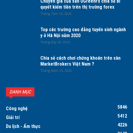
Chuyên gia của sàn UGreenFx chia sẻ bí
quyết kiếm tiền trên thị trường forex
Tháng Tám 15, 2020
Top các trường cao đẳng tuyển sinh ngành
y ở Hà Nội năm 2020
Tháng Bảy 30, 2020
Chia sẻ cách chơi chứng khoán trên sàn
MarketBrokers Việt Nam ?
Tháng Năm 25, 2020
DANH MỤC
5846
Công nghệ
5412
Giải trí
4226
Du lịch - Ẩm thực