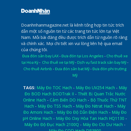
Doanhnhanmagazine.net là kênh tổng hợp tin tức trích
dẫn một số nguồn tin từ các trang tin tức lớn tại Việt
Nam. Mỗi bài đăng đều được trích dẫn từ nguồn rõ ràng
và chính xác. Mọi chi tiết xin vui lòng liên hệ qua email
của chúng tôi.
Đưa đón sân bay LAX
-
Đưa đón tại Los Angeles
-
Cho thuê xe
tại Hoa Kỳ
-
Cho thuê xe tại Mỹ
-
Dịch vụ fast track sân bay Mỹ
-
Cho thuê Airbnb
-
Đưa đón sân bat Mỹ
-
Đưa đón phi trường
Mỹ
TAGS:
Máy Đo TOC Hach
-
Máy Đo UV254 Hach
-
Máy
Đo BOD Hach BODTrak II
-
Thiết Bị Quan Trắc Nước
Online Hach
-
Cảm Biến DO Hach
-
Bộ Thuốc Thử TNT
Hach
-
Máy Đo TSS Hach
-
Máy Đo Nitrat Hach
-
Máy
Đo Amoni Hach
-
Máy Đo Độ Dẫn Điện Hach
-
Máy Đo
pH Online Hach
-
Máy Đo Oxy Hòa Tan Hach HQ1130
-
Máy Đo Độ Đục Hach 2100Q
-
Máy Đo Clo Dư Hach
-
Máy Đo COD Hach DR3900