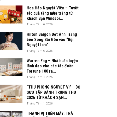
Hoa Hảo Nguyệt Viên – Tuyệt
tác quà tặng mùa trăng từ
Khách Sạn Windsor...
Tháng Tám 6, 2026
Hilton Saigon Dệt Ánh Trăng
bên Sông Sài Gòn vào “Bội
Nguyệt Lưu”
Tháng Tám 6, 2026
Warren Eng – Nhà huấn luyện
lãnh đạo cho các tập đoàn
Fortune 100 ra...
Tháng Tám 3, 2026
“THU PHONG NGUYỆT VỊ” – BỘ
SƯU TẬP BÁNH TRUNG THU
2026 TỪ KHÁCH SẠN...
Tháng Tám 1, 2026
THANH VỊ TRÊN MÂY: TRÀ