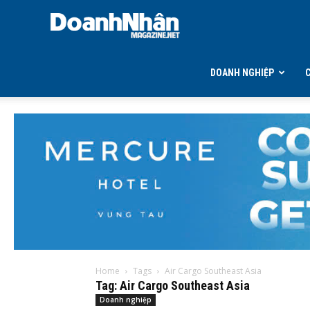
DOANH
NHÂN
DOANH NGHIỆP
MAGAZINE
Home
Tags
Air Cargo Southeast Asia
Tag: Air Cargo Southeast Asia
Doanh nghiệp