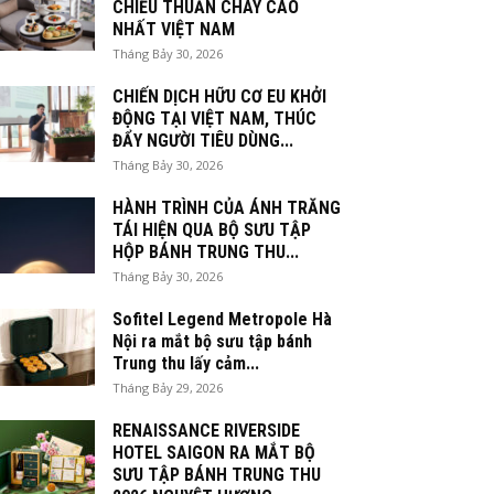
CHIỀU THUẦN CHAY CAO
NHẤT VIỆT NAM
Tháng Bảy 30, 2026
CHIẾN DỊCH HỮU CƠ EU KHỞI
ĐỘNG TẠI VIỆT NAM, THÚC
ĐẨY NGƯỜI TIÊU DÙNG...
Tháng Bảy 30, 2026
HÀNH TRÌNH CỦA ÁNH TRĂNG
TÁI HIỆN QUA BỘ SƯU TẬP
HỘP BÁNH TRUNG THU...
Tháng Bảy 30, 2026
Sofitel Legend Metropole Hà
Nội ra mắt bộ sưu tập bánh
Trung thu lấy cảm...
Tháng Bảy 29, 2026
RENAISSANCE RIVERSIDE
HOTEL SAIGON RA MẮT BỘ
SƯU TẬP BÁNH TRUNG THU