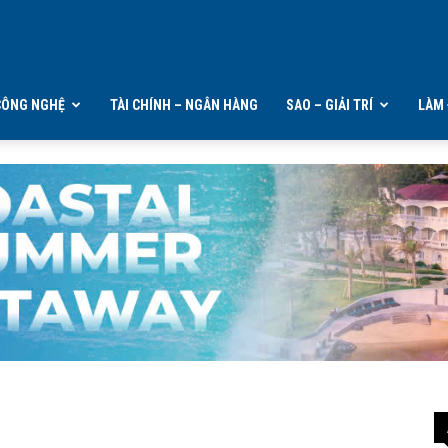
CÔNG NGHỆ
TÀI CHÍNH – NGÂN HÀNG
SAO – GIẢI TRÍ
LÀM 