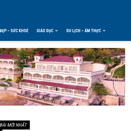
ĐẸP – SỨC KHOẺ
GIÁO DỤC
DU LỊCH – ẨM THỰC
BÀI MỚI NHẤT