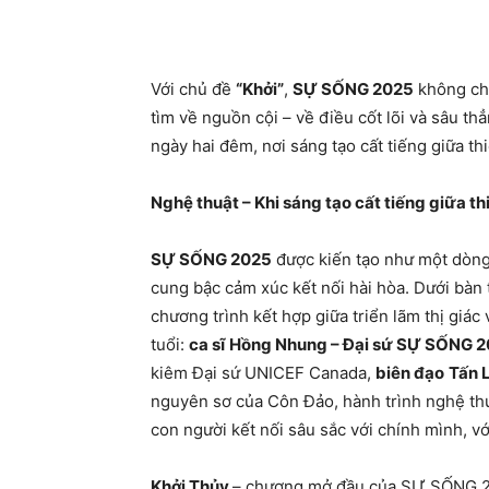
Với chủ đề
“Khởi”
,
SỰ SỐNG 2025
không chỉ
tìm về nguồn cội – về điều cốt lõi và sâu t
ngày hai đêm, nơi sáng tạo cất tiếng giữa th
Nghệ thuật – Khi sáng tạo cất tiếng giữa t
SỰ SỐNG 2025
được kiến tạo như một dòng 
cung bậc cảm xúc kết nối hài hòa. Dưới bàn
chương trình kết hợp giữa triển lãm thị giác
tuổi:
ca sĩ
Hồng Nhung – Đại sứ SỰ SỐNG 
kiêm Đại sứ UNICEF Canada,
biên đạo
Tấn 
nguyên sơ của Côn Đảo, hành trình nghệ t
con người kết nối sâu sắc với chính mình, vớ
Khởi Thủy
– chương mở đầu của SỰ SỐNG 2025