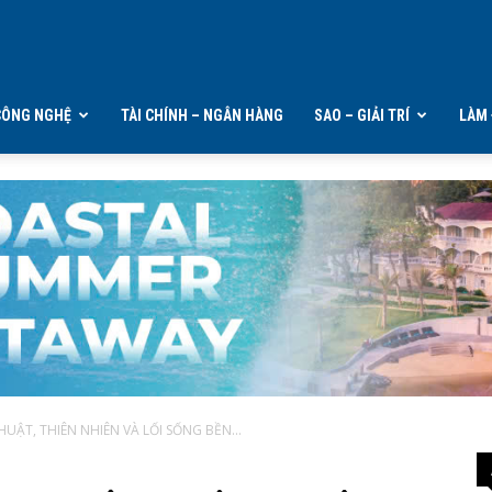
CÔNG NGHỆ
TÀI CHÍNH – NGÂN HÀNG
SAO – GIẢI TRÍ
LÀM 
HUẬT, THIÊN NHIÊN VÀ LỐI SỐNG BỀN...