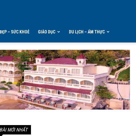
ĐẸP – SỨC KHOẺ
GIÁO DỤC
DU LỊCH – ẨM THỰC
BÀI MỚI NHẤT