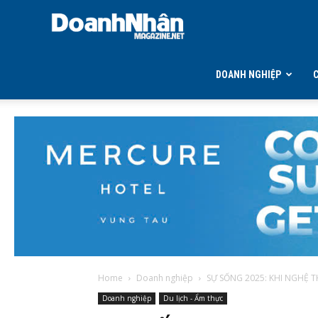
DOANH
NHÂN
DOANH NGHIỆP
MAGAZINE
Home
Doanh nghiệp
SỰ SỐNG 2025: KHI NGHỆ T
Doanh nghiệp
Du lịch - Ẩm thực