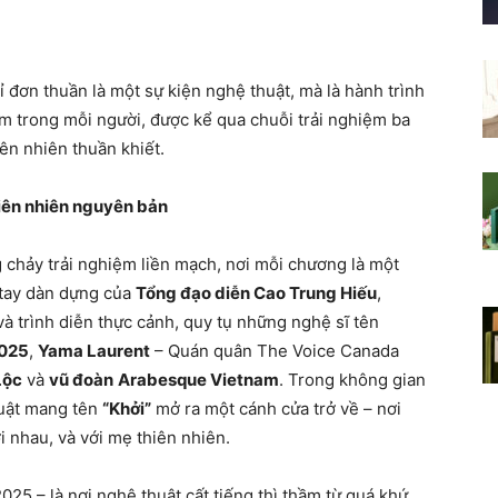
 đơn thuần là một sự kiện nghệ thuật, mà là hành trình
hẳm trong mỗi người, được kể qua chuỗi trải nghiệm ba
iên nhiên thuần khiết.
hiên nhiên nguyên bản
chảy trải nghiệm liền mạch, nơi mỗi chương là một
 tay dàn dựng của
Tổng đạo diễn Cao Trung Hiếu
,
 và trình diễn thực cảnh, quy tụ những nghệ sĩ tên
2025
,
Yama Laurent
– Quán quân The Voice Canada
Lộc
và
vũ đoàn
Arabesque Vietnam
. Trong không gian
huật mang tên
“Khởi”
mở ra một cánh cửa trở về – nơi
i nhau, và với mẹ thiên nhiên.
 – là nơi nghệ thuật cất tiếng thì thầm từ quá khứ,