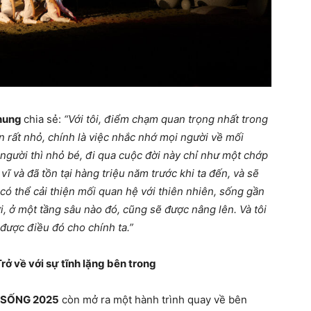
Nhung
chia sẻ:
“Với tôi, điểm chạm quan trọng nhất trong
 rất nhỏ, chính là việc nhắc nhớ mọi người về mối
người thì nhỏ bé, đi qua cuộc đời này chỉ như một chớp
 vĩ và đã tồn tại hàng triệu năm trước khi ta đến, và sẽ
i có thể cải thiện mối quan hệ với thiên nhiên, sống gần
ời, ở một tầng sâu nào đó, cũng sẽ được nâng lên. Và tôi
i được điều đó cho chính ta.”
rở về với sự tĩnh lặng bên trong
 SỐNG 2025
còn mở ra một hành trình quay về bên