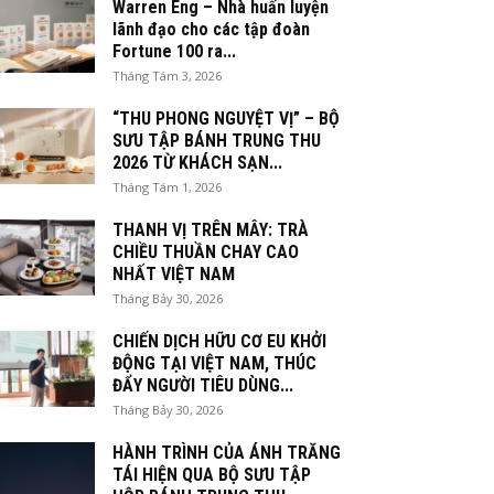
Warren Eng – Nhà huấn luyện
lãnh đạo cho các tập đoàn
Fortune 100 ra...
Tháng Tám 3, 2026
“THU PHONG NGUYỆT VỊ” – BỘ
SƯU TẬP BÁNH TRUNG THU
2026 TỪ KHÁCH SẠN...
Tháng Tám 1, 2026
THANH VỊ TRÊN MÂY: TRÀ
CHIỀU THUẦN CHAY CAO
NHẤT VIỆT NAM
Tháng Bảy 30, 2026
CHIẾN DỊCH HỮU CƠ EU KHỞI
ĐỘNG TẠI VIỆT NAM, THÚC
ĐẨY NGƯỜI TIÊU DÙNG...
Tháng Bảy 30, 2026
HÀNH TRÌNH CỦA ÁNH TRĂNG
TÁI HIỆN QUA BỘ SƯU TẬP