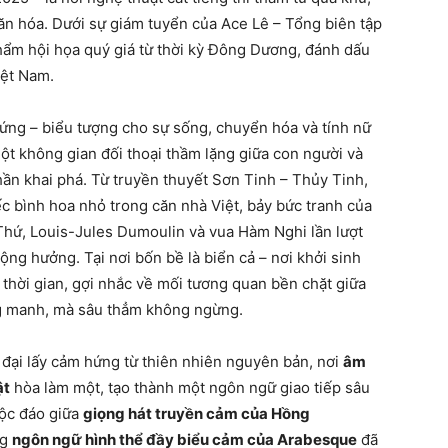
văn hóa. Dưới sự giám tuyển của Ace Lê – Tổng biên tập
phẩm hội họa quý giá từ thời kỳ Đông Dương, đánh dấu
iệt Nam.
ng – biểu tượng cho sự sống, chuyển hóa và tính nữ
ột không gian đối thoại thầm lặng giữa con người và
thần khai phá. Từ truyền thuyết Sơn Tinh – Thủy Tinh,
 bình hoa nhỏ trong căn nhà Việt, bảy bức tranh của
hứ, Louis-Jules Dumoulin và vua Hàm Nghi lần lượt
ộng hưởng. Tại nơi bốn bề là biển cả – nơi khởi sinh
 thời gian, gợi nhắc về mối tương quan bền chặt giữa
ong manh, mà sâu thẳm không ngừng.
 đại lấy cảm hứng từ thiên nhiên nguyên bản, nơi
âm
ật
hòa làm một, tạo thành một ngôn ngữ giao tiếp sâu
độc đáo giữa
giọng hát truyền cảm của Hồng
ng
ngôn ngữ hình thể đầy biểu cảm của Arabesque
đã