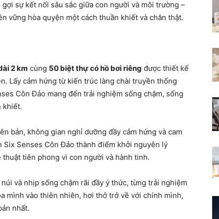
i gợi sự kết nối sâu sắc giữa con người và môi trường –
bền vững hòa quyện một cách thuần khiết và chân thật.
 dài 2 km
cùng
50 biệt thự
có
hồ bơi riêng
được thiết kế
ên. Lấy cảm hứng từ kiến trúc làng chài truyền thống
Senses Côn Đảo mang đến trải nghiệm sống chậm, sống
 khiết.
ên bản, không gian nghỉ dưỡng đầy cảm hứng và cam
ến Six Senses Côn Đảo thành điểm khởi nguyên lý
thuật tiên phong vì con người và hành tinh.
 núi và nhịp sống chậm rãi đầy ý thức, từng trải nghiệm
òa mình vào thiên nhiên, hơi thở trở về với chính mình,
bản nhất.