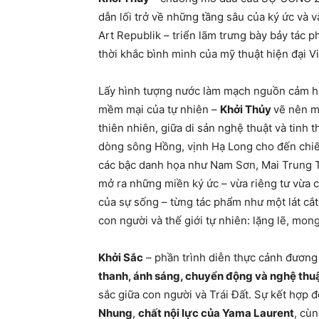
dẫn lối trở về những tầng sâu của ký ức và 
Art Republik – triển lãm trưng bày bảy tác 
thời khắc bình minh của mỹ thuật hiện đại V
Lấy hình tượng nước làm mạch nguồn cảm hứ
mềm mại của tự nhiên –
Khởi Thủy
vẽ nên m
thiên nhiên, giữa di sản nghệ thuật và tinh 
dòng sông Hồng, vịnh Hạ Long cho đến chiếc
các bậc danh họa như Nam Sơn, Mai Trung T
mở ra những miền ký ức – vừa riêng tư vừa c
của sự sống – từng tác phẩm như một lát cắt
con người và thế giới tự nhiên: lặng lẽ, m
Khởi Sắc
– phần trình diễn thực cảnh đương
thanh, ánh sáng, chuyển động và nghệ thu
sắc giữa con người và Trái Đất. Sự kết hợp 
Nhung
,
chất nội lực của Yama Laurent
, cù