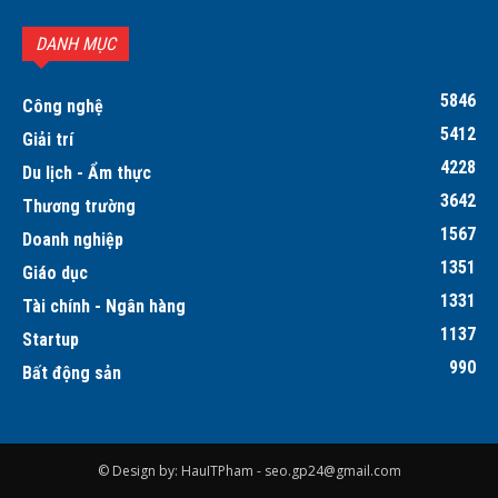
DANH MỤC
5846
Công nghệ
5412
Giải trí
4228
Du lịch - Ẩm thực
3642
Thương trường
1567
Doanh nghiệp
1351
Giáo dục
1331
Tài chính - Ngân hàng
1137
Startup
990
Bất động sản
© Design by: HauITPham -
seo.gp24@gmail.com