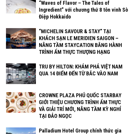
“Waves of Flavor – The Tales of
Ingredient” với chương thứ 8 tôn vinh Sò
Điệp Hokkaido
“MICHELIN SAVOUR & STAY” TẠI
KHÁCH SẠN LE MERIDIEN SAIGON –
NÂNG TẦM STAYCATION BẰNG HÀNH
TRÌNH ẨM THỰC THƯỢNG HẠNG
TRU BY HILTON: KHÁM PHÁ VIỆT NAM
QUA 14 ĐIỂM ĐẾN TỪ BẮC VÀO NAM
CROWNE PLAZA PHÚ QUỐC STARBAY
GIỚI THIỆU CHƯƠNG TRÌNH ẨM THỰC
VÀ GIẢI TRÍ MỚI, NÂNG TẦM KỲ NGHỈ
TẠI ĐẢO NGỌC
Palladium Hotel Group chính thức gia