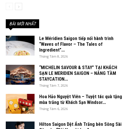
BÀI MỚI NHẤT
Le Méridien Saigon tiếp nối hành trình
“Waves of Flavor – The Tales of
Ingredient”...
Tháng Tám 8, 2026
“MICHELIN SAVOUR & STAY” TẠI KHÁCH
SẠN LE MERIDIEN SAIGON – NÂNG TẦM
STAYCATION...
Tháng Tám 7, 2026
Hoa Hảo Nguyệt Viên – Tuyệt tác quà tặng
mùa trăng từ Khách Sạn Windsor...
Tháng Tám 6, 2026
Hilton Saigon Dệt Ánh Trăng bên Sông Sài