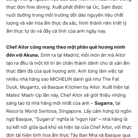
thực đơn fine dining. Xuất phát điểm tại Úc, Sam được
nuôi dưỡng trong môi trường dồi dào nguyên liệu chất
lượng và văn hóa ẩm thực đa sắc, hình thành nên triết lý
ẩm thực tự do và đầy cá tính của anh ngày nay.
Chef Aitor cũng mang theo một phần quê hương mình
đến với Akuna.
Sinh ra tại Madrid, mỗi món ăn mà Aitor
tạo ra đều là một lời tri ân chân thành dành cho di sản ẩm
thực đậm đà của quê hương anh. Anh từng làm việc tại
nhiều nhà hàng sao MICHELIN danh giá như The Fat
Duck, Mugaritz, và Basque Kitchen by Aitor. Xuất hiện tại
Mates’ Mash-Up lần này, Chef Aitor sẽ giới thiệu những
sáng tạo từ nhà hàng mới nhất của anh –
Sugarra
, tại
Resorts World Sentosa, Singapore. Lấy cảm hứng từ ngôn
ngữ Basque, “Sugarra” nghĩa là “ngọn lửa” – nhà hàng là
sự kết nối giữa quá khứ và hiện tại của Chef Aitor, với thực
đơn tái hiện tinh hoa ẩm thực Tây Ban Nha và Basque qua