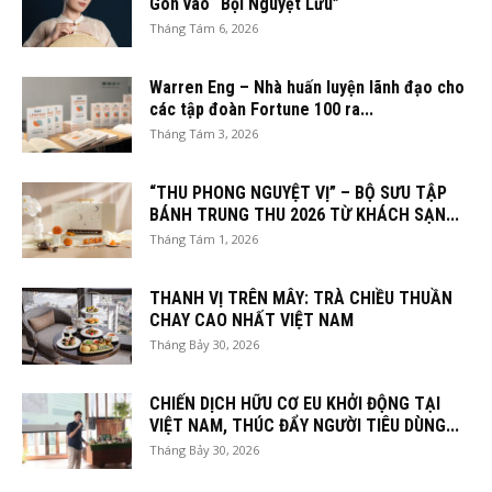
Gòn vào “Bội Nguyệt Lưu”
Tháng Tám 6, 2026
Warren Eng – Nhà huấn luyện lãnh đạo cho
các tập đoàn Fortune 100 ra...
Tháng Tám 3, 2026
“THU PHONG NGUYỆT VỊ” – BỘ SƯU TẬP
BÁNH TRUNG THU 2026 TỪ KHÁCH SẠN...
Tháng Tám 1, 2026
THANH VỊ TRÊN MÂY: TRÀ CHIỀU THUẦN
CHAY CAO NHẤT VIỆT NAM
Tháng Bảy 30, 2026
CHIẾN DỊCH HỮU CƠ EU KHỞI ĐỘNG TẠI
VIỆT NAM, THÚC ĐẨY NGƯỜI TIÊU DÙNG...
Tháng Bảy 30, 2026