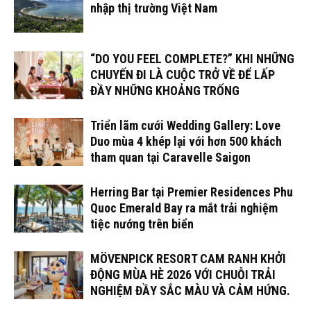
nhập thị trường Việt Nam
“DO YOU FEEL COMPLETE?” KHI NHỮNG
CHUYẾN ĐI LÀ CUỘC TRỞ VỀ ĐỂ LẤP
ĐẦY NHỮNG KHOẢNG TRỐNG
Triển lãm cưới Wedding Gallery: Love
Duo mùa 4 khép lại với hơn 500 khách
tham quan tại Caravelle Saigon
Herring Bar tại Premier Residences Phu
Quoc Emerald Bay ra mắt trải nghiệm
tiệc nướng trên biển
MÖVENPICK RESORT CAM RANH KHỞI
ĐỘNG MÙA HÈ 2026 VỚI CHUỖI TRẢI
NGHIỆM ĐẦY SẮC MÀU VÀ CẢM HỨNG.