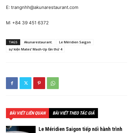
E:
trangnhh@akunarestaurant.com
M: +84 39 451 6372
TAGS
Akunarestaurant.
Le Méridien Saigon
sự kiện Mates’ Mash-Up lần thứ 4
BÀI VIẾT LIÊN QUAN
BÀI VIẾT THEO TÁC GIẢ
Le Méridien Saigon tiếp nối hành trình