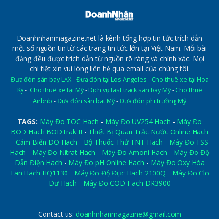
Doanhnhanmagazine.net là kênh tổng hợp tin tức trích dẫn
một số nguồn tin từ các trang tin tức lớn tại Việt Nam. Mỗi bài
đăng đều được trích dẫn từ nguồn rõ ràng và chính xác. Mọi
chi tiết xin vui lòng liên hệ qua email của chúng tôi.
Đưa đón sân bay LAX
-
Đưa đón tại Los Angeles
-
Cho thuê xe tại Hoa
Kỳ
-
Cho thuê xe tại Mỹ
-
Dịch vụ fast track sân bay Mỹ
-
Cho thuê
Airbnb
-
Đưa đón sân bat Mỹ
-
Đưa đón phi trường Mỹ
TAGS:
Máy Đo TOC Hach
-
Máy Đo UV254 Hach
-
Máy Đo
BOD Hach BODTrak II
-
Thiết Bị Quan Trắc Nước Online Hach
-
Cảm Biến DO Hach
-
Bộ Thuốc Thử TNT Hach
-
Máy Đo TSS
Hach
-
Máy Đo Nitrat Hach
-
Máy Đo Amoni Hach
-
Máy Đo Độ
Dẫn Điện Hach
-
Máy Đo pH Online Hach
-
Máy Đo Oxy Hòa
Tan Hach HQ1130
-
Máy Đo Độ Đục Hach 2100Q
-
Máy Đo Clo
Dư Hach
-
Máy Đo COD Hach DR3900
Contact us:
doanhnhanmagazine@gmail.com