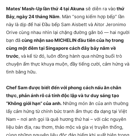
Mates’ Mash-Up lần thứ 4 tại Akuna
sẽ diễn ra vào
thứ
Bảy, ngày 24 tháng Năm
. Màn “song kiếm hợp bếp” lần
này là dịp để hai Đầu bếp Sam Aisbett và Aitor Jeronimo
Orive cùng nhau nhìn lại chặng đường gắn bó — hai người
bạn đã
cùng nhận sao MICHELIN đầu tiên của họ trong
cùng một đêm tại Singapore cách đây bảy năm về
trước
, và kể từ đó, luôn đồng hành qua những buổi trò
chuyện ẩm thực khuya muộn, đầy tiếng cười, cảm hứng và
tình bằng hữu.
Chef Sam được biết đến với phong cách nấu ăn chân
thực, phản ánh rõ cá tính độc lập và tư duy sáng tạo
“Không giới hạn” của anh.
Những món ăn của anh thường
lấy cảm hứng từ chính bức tranh ẩm thực đa dạng tại Việt
Nam – nơi anh gọi là quê hương thứ hai – với các nguyên
liệu bản địa, rau thơm, thảo mộc và gia vị truyền thống,
cùng những nguyên liệu độc đáo hiếm khi xuất hiện trong