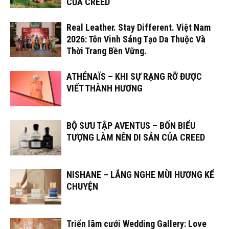
CỦA CREED
Real Leather. Stay Different. Việt Nam
2026: Tôn Vinh Sáng Tạo Da Thuộc Và
Thời Trang Bền Vững.
ATHÉNAÏS – KHI SỰ RẠNG RỠ ĐƯỢC
VIẾT THÀNH HƯƠNG
BỘ SƯU TẬP AVENTUS – BỐN BIỂU
TƯỢNG LÀM NÊN DI SẢN CỦA CREED
NISHANE – LẮNG NGHE MÙI HƯƠNG KỂ
CHUYỆN
Triển lãm cưới Wedding Gallery: Love