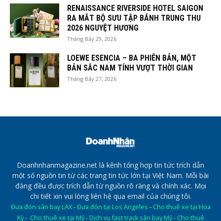
RENAISSANCE RIVERSIDE HOTEL SAIGON
RA MẮT BỘ SƯU TẬP BÁNH TRUNG THU
2026 NGUYỆT HƯƠNG
Tháng Bảy 29, 2026
LOEWE ESENCIA – BA PHIÊN BẢN, MỘT
BẢN SẮC NAM TÍNH VƯỢT THỜI GIAN
Tháng Bảy 27, 2026
Doanhnhanmagazine.net là kênh tổng hợp tin tức trích dẫn
một số nguồn tin từ các trang tin tức lớn tại Việt Nam. Mỗi bài
đăng đều được trích dẫn từ nguồn rõ ràng và chính xác. Mọi
chi tiết xin vui lòng liên hệ qua email của chúng tôi.
Đưa đón sân bay LAX
-
Đưa đón tại Los Angeles
-
Cho thuê xe tại Hoa
Kỳ
-
Cho thuê xe tại Mỹ
-
Dịch vụ fast track sân bay Mỹ
-
Cho thuê