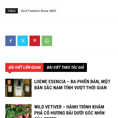
TAGS
ELLE Fashion Show 2023
BÀI VIẾT LIÊN QUAN
BÀI VIẾT THEO TÁC GIẢ
LOEWE ESENCIA – BA PHIÊN BẢN, MỘT
BẢN SẮC NAM TÍNH VƯỢT THỜI GIAN
WILD VETIVER – HÀNH TRÌNH KHÁM
PHÁ CỎ HƯƠNG BÀI DƯỚI GÓC NHÌN