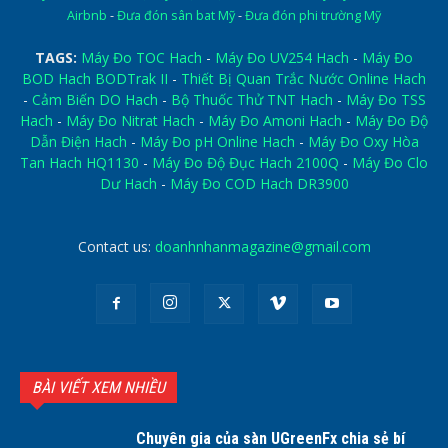
Airbnb
-
Đưa đón sân bat Mỹ
-
Đưa đón phi trường Mỹ
TAGS:
Máy Đo TOC Hach
-
Máy Đo UV254 Hach
-
Máy Đo
BOD Hach BODTrak II
-
Thiết Bị Quan Trắc Nước Online Hach
-
Cảm Biến DO Hach
-
Bộ Thuốc Thử TNT Hach
-
Máy Đo TSS
Hach
-
Máy Đo Nitrat Hach
-
Máy Đo Amoni Hach
-
Máy Đo Độ
Dẫn Điện Hach
-
Máy Đo pH Online Hach
-
Máy Đo Oxy Hòa
Tan Hach HQ1130
-
Máy Đo Độ Đục Hach 2100Q
-
Máy Đo Clo
Dư Hach
-
Máy Đo COD Hach DR3900
Contact us:
doanhnhanmagazine@gmail.com
BÀI VIẾT XEM NHIỀU
Chuyên gia của sàn UGreenFx chia sẻ bí