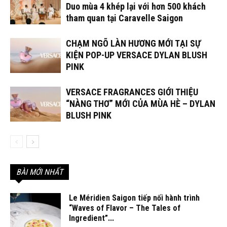
Duo mùa 4 khép lại với hơn 500 khách
tham quan tại Caravelle Saigon
CHẠM NGÕ LÀN HƯƠNG MỚI TẠI SỰ
KIỆN POP-UP VERSACE DYLAN BLUSH
PINK
VERSACE FRAGRANCES GIỚI THIỆU
“NÀNG THƠ” MỚI CỦA MÙA HÈ – DYLAN
BLUSH PINK
BÀI MỚI NHẤT
Le Méridien Saigon tiếp nối hành trình
“Waves of Flavor – The Tales of
Ingredient”...